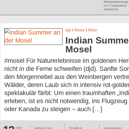
Weinwanderwege
zur Traubenlese
entdecken
djd
\
Reise
\
Wein
Indian Summer
Mosel
#mosel Für Naturerlebnisse im goldenen He
nicht in die Ferne schweifen (djd). Sanfte So
den Morgennebel aus den Weinbergen vertre
Wälder, deren Laub sich in intensiv rot-gold
spektakulär färbt: Um einen traumhaften „In
erleben, ist es nicht notwendig, ins Flugzeu
oder Kanada zu steigen – auch […]
SEP
Verfasst von
Erstellt in
Kommentare