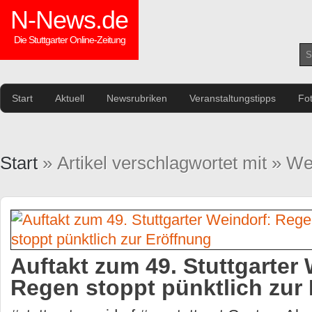
N-News.de
Die Stuttgarter Online-Zeitung
Start
Aktuell
Newsrubriken
Veranstaltungstipps
Fo
Start
» Artikel verschlagwortet mit » We
Auftakt zum 49. Stuttgarter 
Regen stoppt pünktlich zur