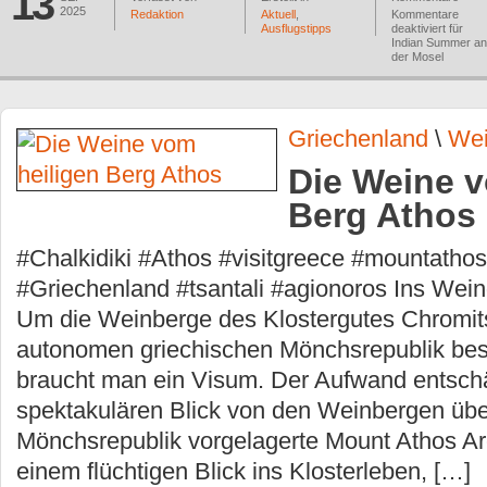
13
2025
Redaktion
Aktuell
,
Kommentare
Ausflugstipps
deaktiviert
für
Indian Summer an
der Mosel
Griechenland
\
We
Die Weine v
Berg Athos
#Chalkidiki #Athos #visitgreece #mountatho
#Griechenland #tsantali #agionoros Ins Wein
Um die Weinberge des Klostergutes Chromits
autonomen griechischen Mönchsrepublik be
braucht man ein Visum. Der Aufwand entschä
spektakulären Blick von den Weinbergen übe
Mönchsrepublik vorgelagerte Mount Athos Are
einem flüchtigen Blick ins Klosterleben, […]