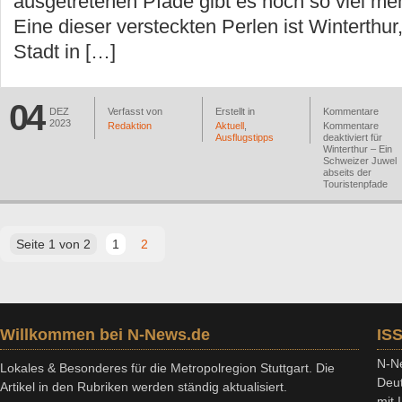
ausgetretenen Pfade gibt es noch so viel me
Eine dieser versteckten Perlen ist Winterthu
Stadt in […]
04
DEZ
Verfasst von
Erstellt in
Kommentare
2023
Redaktion
Aktuell
,
Kommentare
Ausflugstipps
deaktiviert
für
Winterthur – Ein
Schweizer Juwel
abseits der
Touristenpfade
Seite 1 von 2
1
2
Willkommen bei N-News.de
IS
N-Ne
Lokales & Besonderes für die Metropolregion Stuttgart. Die
Deut
Artikel in den Rubriken werden ständig aktualisiert.
mit