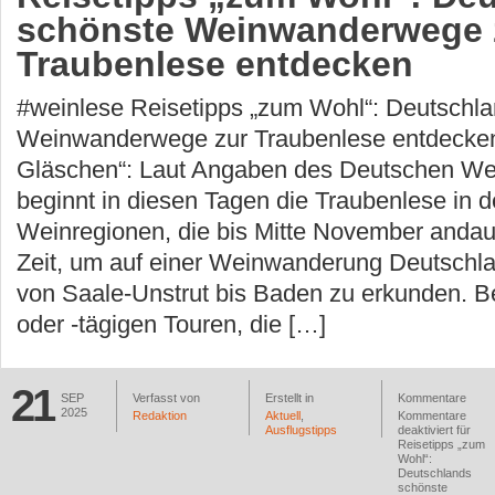
schönste Weinwanderwege 
Traubenlese entdecken
#weinlese Reisetipps „zum Wohl“: Deutschl
Weinwanderwege zur Traubenlese entdecken
Gläschen“: Laut Angaben des Deutschen Wei
beginnt in diesen Tagen die Traubenlese in d
Weinregionen, die bis Mitte November andaue
Zeit, um auf einer Weinwanderung Deutschl
von Saale-Unstrut bis Baden zu erkunden. B
oder -tägigen Touren, die […]
21
SEP
Verfasst von
Erstellt in
Kommentare
2025
Redaktion
Aktuell
,
Kommentare
Ausflugstipps
deaktiviert
für
Reisetipps „zum
Wohl“:
Deutschlands
schönste