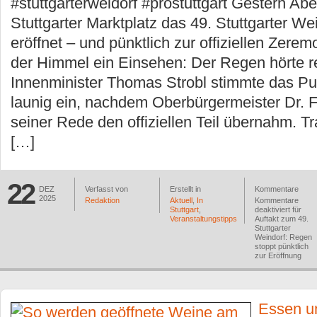
#stuttgarterweidorf #prostuttgart Gestern A
Stuttgarter Marktplatz das 49. Stuttgarter Wei
eröffnet – und pünktlich zur offiziellen Zerem
der Himmel ein Einsehen: Der Regen hörte re
Innenminister Thomas Strobl stimmte das P
launig ein, nachdem Oberbürgermeister Dr. 
seiner Rede den offiziellen Teil übernahm. Tra
[…]
22
DEZ
Verfasst von
Erstellt in
Kommentare
2025
Redaktion
Aktuell
,
In
Kommentare
Stuttgart
,
deaktiviert
für
Veranstaltungstipps
Auftakt zum 49.
Stuttgarter
Weindorf: Regen
stoppt pünktlich
zur Eröffnung
Essen u