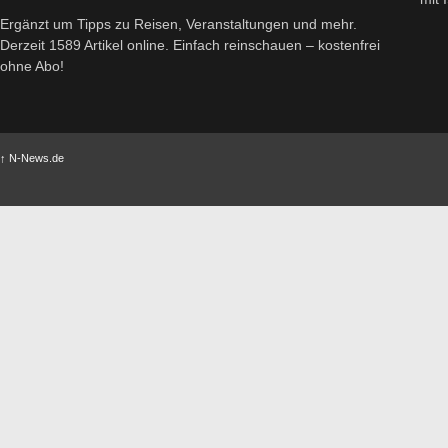
Ergänzt um Tipps zu Reisen, Veranstaltungen und mehr.
Derzeit 1589 Artikel online. Einfach reinschauen – kostenfrei
ohne Abo!
↑
N-News.de