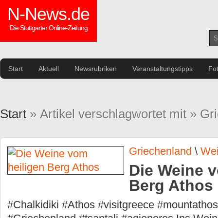
N-News.de
Die Stuttgarter Online-Zeitung
Start
Aktuell
Newsrubriken
Veranstaltungstipps
Fo
Start
» Artikel verschlagwortet mit » Gr
Griechenland
\
We
Die Weine v
Berg Athos
#Chalkidiki #Athos #visitgreece #mountatho