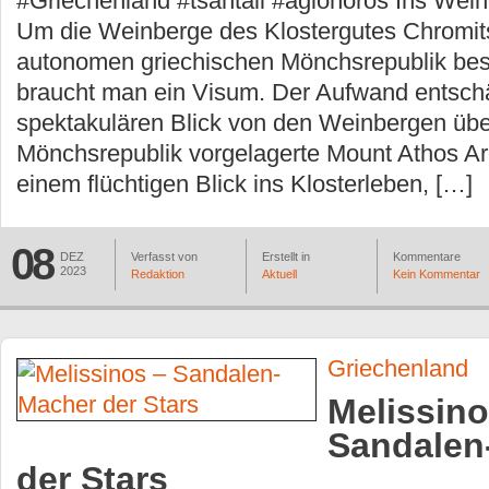
#Griechenland #tsantali #agionoros Ins Wein
Um die Weinberge des Klostergutes Chromits
autonomen griechischen Mönchsrepublik be
braucht man ein Visum. Der Aufwand entschä
spektakulären Blick von den Weinbergen übe
Mönchsrepublik vorgelagerte Mount Athos Are
einem flüchtigen Blick ins Klosterleben, […]
08
DEZ
Verfasst von
Erstellt in
Kommentare
2023
Redaktion
Aktuell
Kein Kommentar
Griechenland
Melissino
Sandalen
der Stars