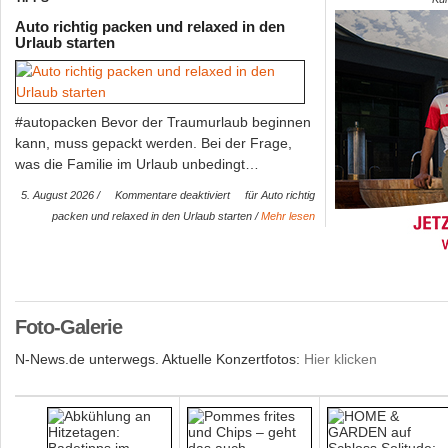
Auto richtig packen und relaxed in den
Urlaub starten
Triumphaler Auftakt auf dem See: La Traviata bege
Bregenzer Festspielen
#LaTraviata #BregenzerFestspiele Mit minutenlangen Standing Ova
#autopacken Bevor der Traumurlaub beginnen
Applaus und einer Atmosphäre, die ihresgleichen…
kann, muss gepackt werden. Bei der Frage,
was die Familie im Urlaub unbedingt…
5. August 2026 /
Kommentare deaktiviert
für Auto richtig
packen und relaxed in den Urlaub starten
/
Mehr lesen
Foto-Galerie
N-News.de unterwegs. Aktuelle Konzertfotos:
Hier klicken