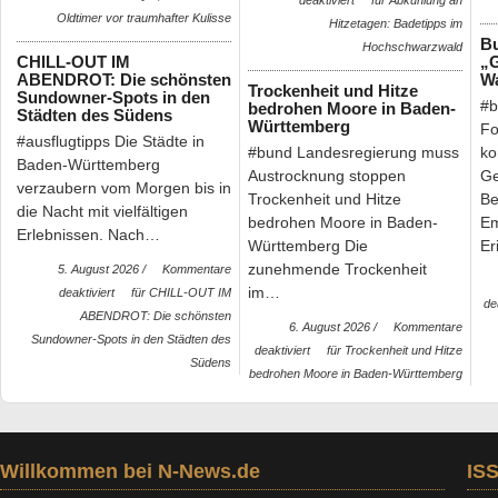
deaktiviert
für Abkühlung an
Oldtimer vor traumhafter Kulisse
Hitzetagen: Badetipps im
Bu
Hochschwarzwald
CHILL-OUT IM
„G
ABENDROT: Die schönsten
Wa
Trockenheit und Hitze
Sundowner-Spots in den
#b
bedrohen Moore in Baden-
Städten des Südens
Württemberg
Fo
#ausflugtipps Die Städte in
#bund Landesregierung muss
ko
Baden-Württemberg
Austrocknung stoppen
Ge
verzaubern vom Morgen bis in
Trockenheit und Hitze
Be
die Nacht mit vielfältigen
bedrohen Moore in Baden-
Em
Erlebnissen. Nach…
Württemberg Die
Er
zunehmende Trockenheit
5. August 2026 /
Kommentare
im…
deaktiviert
für CHILL-OUT IM
de
ABENDROT: Die schönsten
6. August 2026 /
Kommentare
Sundowner-Spots in den Städten des
deaktiviert
für Trockenheit und Hitze
Südens
bedrohen Moore in Baden-Württemberg
Willkommen bei N-News.de
IS