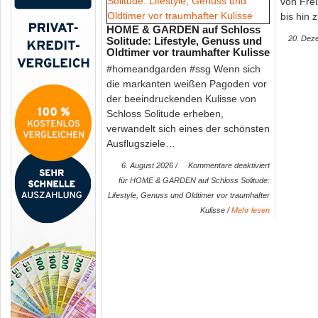
von Frei
bis hin
HOME & GARDEN auf Schloss
20. Dez
Solitude: Lifestyle, Genuss und
Oldtimer vor traumhafter Kulisse
#homeandgarden #ssg Wenn sich
die markanten weißen Pagoden vor
der beeindruckenden Kulisse von
Schloss Solitude erheben,
verwandelt sich eines der schönsten
Ausflugsziele…
„Sunset Vibes“ auf Schloss Solitude – Sommerab
6. August 2026 /
Kommentare deaktiviert
Drinks und traumhafter Kulisse
für HOME & GARDEN auf Schloss Solitude:
#ssg #schlosssolitude Wenn die Sonne langsam über Stuttgart unte
Lifestyle, Genuss und Oldtimer vor traumhafter
sich die Wiese…
Kulisse
/
Mehr lesen