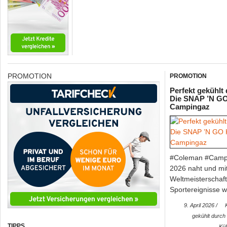
Veranstaltungstipp: Pop-Musical „& JULIA“ komm
PROMOTION
PROMOTION
prominenter Besetzung nach Stuttgart
Perfekt gekühlt
#stageentertainment #musical #undjuliastuttgart Ab dem 8. Oktober 
Die SNAP ’N GO
Campingaz
Pop-Musical & JULIA…
#Coleman #Camp
2026 naht und mit
Weltmeisterschaf
Sportereignisse 
9. April 2026 /
gekühlt durc
TIPPS
Kü