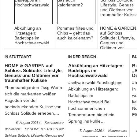
Abkühlung an
Pommes frites und
HOME & GARDEN
Hitzetagen:
Chips – geht das
auf Schloss
Badetipps im
auch kalorienarm?
Solitude: Lifestyle,
Hochschwarzwald
Genuss und
Oldtimer vor
traumhafter Kuliss
IN STUTTGART
IN DER REGION
BU
HOME & GARDEN auf
Abkühlung an Hitzetagen:
Bu
Schloss Solitude: Lifestyle,
Badetipps im
„S
Genuss und Oldtimer vor
Hochschwarzwald
De
traumhafter Kulisse
#schwarzwald #ausflugtipps
#b
#homeandgarden #ssg Wenn
Abkühlung an Hitzetagen:
In
sich die markanten weißen
Badetipps im
wu
Pagoden vor der
Hochschwarzwald Bei
ke
beeindruckenden Kulisse von
hochsommerlichen
No
Schloss Solitude erheben,…
Temperaturen bietet ein
El
Sprung ins kühle…
6. August 2026 /
Kommentare
deaktiviert
für HOME & GARDEN auf
7. August 2026 /
Kommentare
Schloss Solitude: Lifestyle, Genuss und