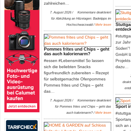
zahlreichen…
Mitmachaktionen: Am ersten Augustwochenende…
7. August 2026 /
Kommentare deaktiviert
für Abkühlung an Hitzetagen: Badetipps im
Stuttga
Hochschwarzwald
/
Mehr lesen
entdeck
#stuttga
zur Jahr
Süden“! 
Pommes frites und Chips – geht
das auch kalorienarm?
GmbH lä
#essen #Lebensmittel So lassen
Projekts
sich die beliebten Snacks
dazu…
figurfreundlich zubereiten – Rezept
für selbstgemachte Ofenpommes
deakti
Pommes frites und Chips – geht
Mit Gewinnspiel! 50 Jahre Circus-Theater Roncalli
entd
das…
Jubiläumstournee auch in Ludwigsburg
7. August 2026 /
Kommentare deaktiviert
#roncalli #gewinnspiel Wenn sich der historische Zeltpalast des Cir
Sport i
für Pommes frites und Chips – geht das
vor der prachtvollen…
auch kalorienarm?
/
Mehr lesen
#stuttg
Sportang
sich an 