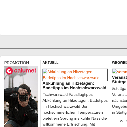
HOME & GARDEN auf Schloss Solitude: Lifestyle
Oldtimer vor traumhafter Kulisse
#homeandgarden #ssg Wenn sich die markanten weißen Pagoden 
beeindruckenden Kulisse von…
PROMOTION
AKTUELL
WEGWEI
Veranst
Stuttga
Abkühlung an Hitzetagen:
Badetipps im Hochschwarzwald
#stuttga
#schwarzwald #ausflugtipps
Veranst
Abkühlung an Hitzetagen: Badetipps
nächsten
im Hochschwarzwald Bei
Umgebun
Märchenhafte Erlebnisse für die ganze Familie: M
hochsommerlichen Temperaturen
in Stutt
Blühenden Barock
bietet ein Sprung ins kühle Nass die
22. 
willkommene Erfrischung. Mit
#Blüba #Märchen Rapunzel-Zöpfe, spannende Rätsel, Märchenfig