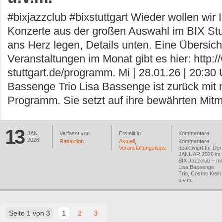
#bixjazzclub #bixstuttgart Wieder wollen wir
Konzerte aus der großen Auswahl im BIX Stu
ans Herz legen, Details unten. Eine Übersicht
Veranstaltungen im Monat gibt es hier: http:/
stuttgart.de/programm. Mi | 28.01.26 | 20:30
Bassenge Trio Lisa Bassenge ist zurück mit
Programm. Sie setzt auf ihre bewährten Mitm
13
JAN
Verfasst von
Erstellt in
Kommentare
2026
Redaktion
Aktuell
,
Kommentare
Veranstaltungstipps
deaktiviert
für Der
JANUAR 2026 im
BIX Jazzclub – mi
Lisa Bassenge
Trio, Cosmo Klein
u.v.m.
Seite 1 von 3
1
2
3