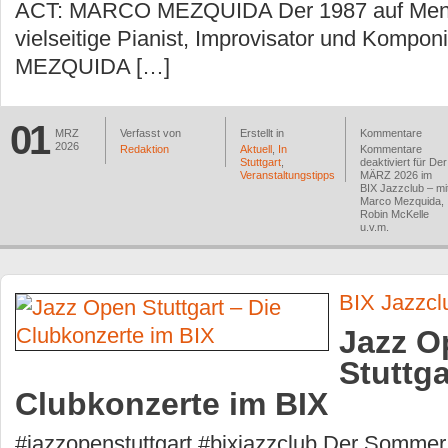
ACT: MARCO MEZQUIDA Der 1987 auf Men
vielseitige Pianist, Improvisator und Komp
MEZQUIDA […]
01
MRZ
Verfasst von
Erstellt in
Kommentare
2026
Redaktion
Aktuell
,
In
Kommentare
Stuttgart
,
deaktiviert
für Der
Veranstaltungstipps
MÄRZ 2026 im
BIX Jazzclub – mi
Marco Mezquida,
Robin McKelle
u.v.m.
BIX Jazzcl
Jazz O
Stuttga
Clubkonzerte im BIX
#jazzopenstuttgart #bixjazzclub Der Sommer 