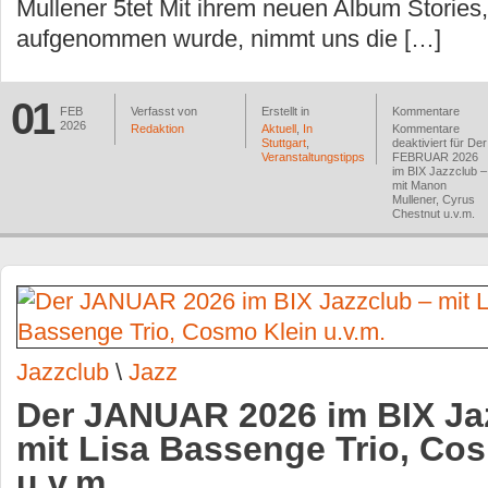
Mullener 5tet Mit ihrem neuen Album Stories
aufgenommen wurde, nimmt uns die […]
01
FEB
Verfasst von
Erstellt in
Kommentare
2026
Redaktion
Aktuell
,
In
Kommentare
Stuttgart
,
deaktiviert
für Der
Veranstaltungstipps
FEBRUAR 2026
im BIX Jazzclub –
mit Manon
Mullener, Cyrus
Chestnut u.v.m.
Jazzclub
\
Jazz
Der JANUAR 2026 im BIX Ja
mit Lisa Bassenge Trio, Co
u.v.m.