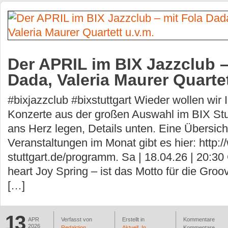
Der APRIL im BIX Jazzclub –
Dada, Valeria Maurer Quartet
#bixjazzclub #bixstuttgart Wieder wollen wir
Konzerte aus der großen Auswahl im BIX Stu
ans Herz legen, Details unten. Eine Übersicht
Veranstaltungen im Monat gibt es hier: http:/
stuttgart.de/programm. Sa | 18.04.26 | 20:30 
heart Joy Spring – ist das Motto für die Groov
[…]
13
APR
Verfasst von
Erstellt in
Kommentare
2026
Redaktion
Aktuell
,
In
Kommentare