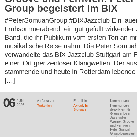
Group begeistert im BIX
#PeterSomuahGroup #BIXJazzclub Ein laue
Frühsommerabend, ein gut gefüllt wirkender 
Band, die ihr Publikum vom ersten Ton an mit
musikalische Reise nahm: Die Peter Somua
verwandelte das BIX Jazzclub Stuttgart am F
einen Ort grenzenloser Klangwelten. Der au
stammende und heute in Rotterdam lebende 
[…]
06
JUN
Verfasst von
Erstellt in
Kommentare
2026
Redaktion
Aktuell
,
In
Kommentare
Stuttgart
deaktiviert
für
Grenzenloser
Jazz voller
Wärme, Groove
und Fernweh:
Peter Somuah
Group begeistert