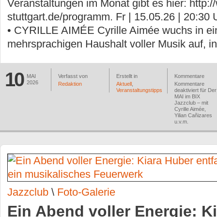
Veranstaltungen im Monat gibt es hier: http:/
stuttgart.de/programm. Fr | 15.05.26 | 20:3
• CYRILLE AIMÉE Cyrille Aimée wuchs in e
mehrsprachigen Haushalt voller Musik auf, i
10
MAI
Verfasst von
Erstellt in
Kommentare
2026
Redaktion
Aktuell
,
Kommentare
Veranstaltungstipps
deaktiviert
für Der
MAI im BIX
Jazzclub – mit
Cyrille Aimée,
Yilian Cañizares
u.v.m.
Jazzclub
\
Foto-Galerie
Ein Abend voller Energie: K