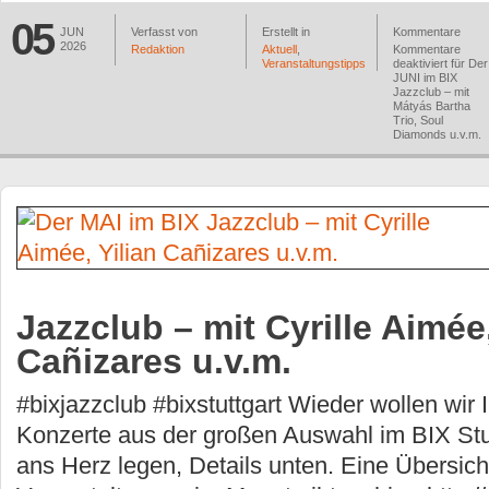
05
JUN
Verfasst von
Erstellt in
Kommentare
2026
Redaktion
Aktuell
,
Kommentare
Veranstaltungstipps
deaktiviert
für Der
JUNI im BIX
Jazzclub – mit
Mátyás Bartha
Trio, Soul
Diamonds u.v.m.
Jazzclub – mit Cyrille Aimée,
Cañizares u.v.m.
#bixjazzclub #bixstuttgart Wieder wollen wir
Konzerte aus der großen Auswahl im BIX Stu
ans Herz legen, Details unten. Eine Übersicht