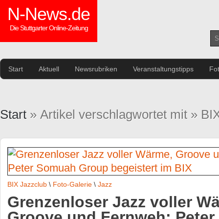
N-News.de
Die Stuttgarter Online-Zeitung
Start
Aktuell
Newsrubriken
Veranstaltungstipps
Fo
Start
» Artikel verschlagwortet mit » BI
BIX Jazzclub
\
Foto-Galerie
\
Jazz
Grenzenloser Jazz voller W
Groove und Fernweh: Pete