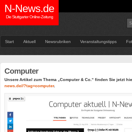
N-News.de
Die Stuttgarter Online-Zeitung
Start
Aktuell
Newsrubriken
Veranstaltungstipps
Fo
Computer
Unsere Artikel zum Thema „Computer & Co.“ finden Sie jetzt hi
news.de//?tag=computer
.