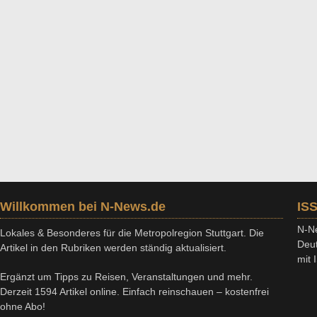
Willkommen bei N-News.de
IS
N-Ne
Lokales & Besonderes für die Metropolregion Stuttgart. Die
Deut
Artikel in den Rubriken werden ständig aktualisiert.
mit
Ergänzt um Tipps zu Reisen, Veranstaltungen und mehr.
Derzeit 1594 Artikel online. Einfach reinschauen – kostenfrei
ohne Abo!