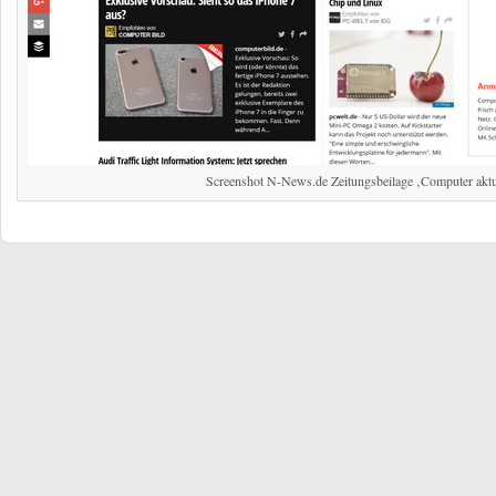
Screenshot N-News.de Zeitungsbeilage ‚Computer aktu