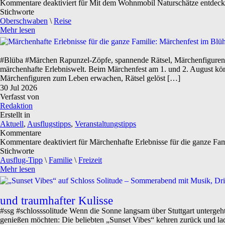
Kommentare deaktiviert
für Mit dem Wohnmobil Naturschätze entdec
Stichworte
Oberschwaben
\
Reise
Mehr lesen
#Blüba #Märchen Rapunzel-Zöpfe, spannende Rätsel, Märchenfiguren
märchenhafte Erlebniswelt. Beim Märchenfest am 1. und 2. August k
Märchenfiguren zum Leben erwachen, Rätsel gelöst […]
30
Jul
2026
Verfasst von
Redaktion
Erstellt in
Aktuell
,
Ausflugstipps
,
Veranstaltungstipps
Kommentare
Kommentare deaktiviert
für Märchenhafte Erlebnisse für die ganze Fa
Stichworte
Ausflug-Tipp
\
Familie
\
Freizeit
Mehr lesen
und traumhafter Kulisse
#ssg #schlosssolitude Wenn die Sonne langsam über Stuttgart untergeht
genießen möchten: Die beliebten „Sunset Vibes“ kehren zurück und la