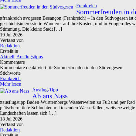
Frankreich
Sommerfreuden in d
#frankreich #vogesen Besançon (Frankreich) – In den Südvogesen ist 
geschichtsinteressierte Wanderer auf ihre Kosten, und in Fougerolles 
Stimmung. Die kleine Stadt […]
19
Jul
2026
Verfasst von
Redaktion
Erstellt in
Aktuell
,
Ausflugstipps
Kommentare
Kommentare deaktiviert
für Sommerfreuden in den Südvogesen
Stichworte
Frankreich
Mehr lesen
Ausflug-Tipp
Ab ans Nass
#ausflugstipp Baden-Württembergs Wasserwelten zu Fuß und per Rad er
plätschern, tiefe Schluchten mit tosenden Wasserfällen, weitverzweigt
Landschaften lassen sich […]
18
Jul
2026
Verfasst von
Redaktion
Erstellt in