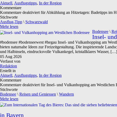
Aktuell
,
Ausflugstipps
,
In der Region
Kommentare
Kommentare deaktiviert
für Abkühlung an Hitzetagen: Badetipps im 
Stichworte
Ausflug-Tipp
\
Schwarzwald
Mehr lesen
Bodensee
\
Rei
Insel- un
#bodensee #bodenseewest #hegau Insel- und Vulkanhopping am Westlic
bieten naturnahe Ideen zur Freizeitgestaltung. Die inspirierende Lands
und Halbinseln, eindrucksvolle Vulkankegel, kristallklares Wasser, […
05
Aug
2026
Verfasst von
Redaktion
Erstellt in
Aktuell
,
Ausflugstipps
,
In der Region
Kommentare
Kommentare deaktiviert
für Insel- und Vulkanhopping am Westlichen
Stichworte
Bodensee
\
Reisen und Geniessen
\
Wandern
Mehr lesen
in Bayern