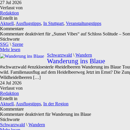
27
Jul
2026
Verfasst von
Redaktion
Erstellt in
Aktuell
,
Ausflugstipps
,
In Stuttgart
,
Veranstaltungstipps
Kommentare
Kommentare deaktiviert
für „Sunset Vibes“ auf Schloss Solitude – So
Stichworte
SSG
\
Szene
Mehr lesen
Schwarzwald
\
Wandern
Wanderung ins Blaue
#schwarzwald #enzkloesterle #heidelbeeren Wanderung ins Blaue Tou
wild. Familienausflug auf dem Heidelbeerweg Jetzt im Ernst? Die Zunge 
Wildheidelbeeren […]
24
Jul
2026
Verfasst von
Redaktion
Erstellt in
Aktuell
,
Ausflugstipps
,
In der Region
Kommentare
Kommentare deaktiviert
für Wanderung ins Blaue
Stichworte
Schwarzwald
\
Wandern
Mehr lesen