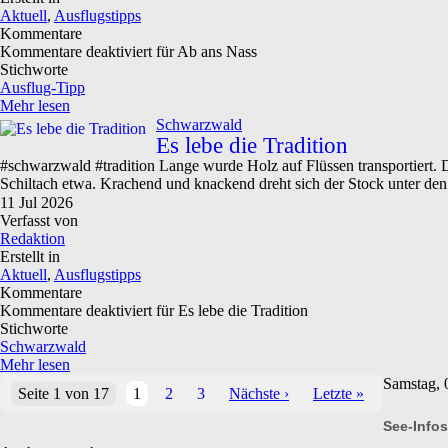
Aktuell
,
Ausflugstipps
Kommentare
Kommentare deaktiviert
für Ab ans Nass
Stichworte
Ausflug-Tipp
Mehr lesen
Schwarzwald
Es lebe die Tradition
#schwarzwald #tradition Lange wurde Holz auf Flüssen transportiert. 
Schiltach etwa. Krachend und knackend dreht sich der Stock unter de
11
Jul
2026
Verfasst von
Redaktion
Erstellt in
Aktuell
,
Ausflugstipps
Kommentare
Kommentare deaktiviert
für Es lebe die Tradition
Stichworte
Schwarzwald
Mehr lesen
Samstag, 
Seite 1 von 17
1
2
3
Nächste ›
Letzte »
See-Info