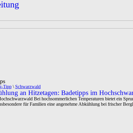
eitung
pps
g-Tipp
\
Schwarzwald
hlung an Hitzetagen: Badetipps im Hochschwa
ochschwarzwald Bei hochsommerlichen Temperaturen bietet ein Sprung
sbesondere für Familien eine angenehme Abkühlung bei frischer Berglu