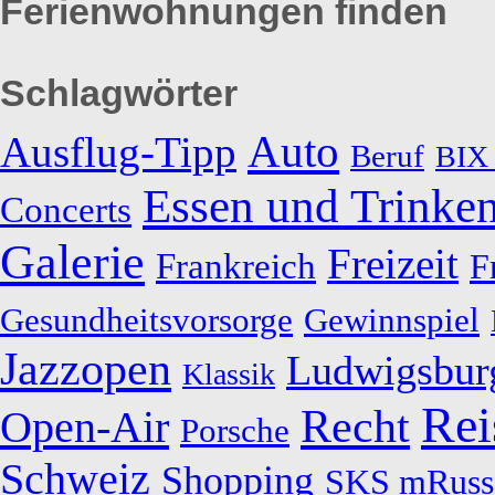
Ferienwohnungen finden
Schlagwörter
Auto
Ausflug-Tipp
Beruf
BIX 
Essen und Trinke
Concerts
Galerie
Freizeit
Frankreich
F
Gesundheitsvorsorge
Gewinnspiel
Jazzopen
Ludwigsbur
Klassik
Rei
Recht
Open-Air
Porsche
Schweiz
Shopping
SKS mRuss