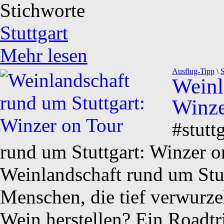
Stichworte
Stuttgart
Mehr lesen
Ausflug-Tipp
\
S
Weinl
Winze
#stutt
rund um Stuttgart: Winzer o
Weinlandschaft rund um Stutt
Menschen, die tief verwurzel
Wein herstellen? Ein Roadtr