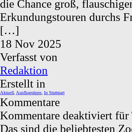
die Chance groß, flauschige
Erkundungstouren durchs Fr
[…]
18
Nov
2025
Verfasst von
Redaktion
Erstellt in
Aktuell
,
Ausflugstipps
,
In Stuttgart
Kommentare
Kommentare deaktiviert
für 
Das sind die beliebtesten Z