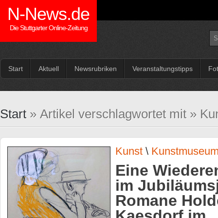
N-News.de
Die Stuttgarter Online-Zeitung
Start
Aktuell
Newsrubriken
Veranstaltungstipps
Fo
Start
» Artikel verschlagwortet mit » 
Kunst
\
Kunstmuseu
Eine Wiedere
im Jubiläums
Romane Holde
Kaesdorf im