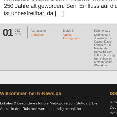
250 Jahre alt geworden. Sein Einfluss auf d
ist unbestreitbar, da […]
01
DEZ
Verfasst von
Erstellt in
Kommentare
2023
Redaktion
Aktuell
,
Kommentare
Ausflugstipps
deaktiviert
für
Caspar David
Friedrich: Ein
Meister der
Romantik zum
250. Geburtstag –
jetzt schon im
Kunstmuseum
Winterthur
Willkommen bei N-News.de
IS
N-Ne
Lokales & Besonderes für die Metropolregion Stuttgart. Die
Deut
Artikel in den Rubriken werden ständig aktualisiert.
mit