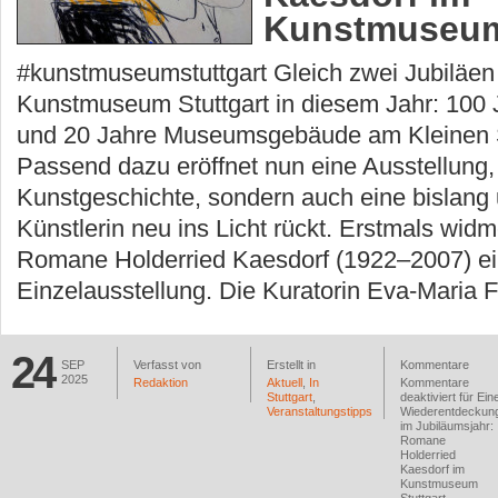
Kunstmuseum 
#kunstmuseumstuttgart Gleich zwei Jubiläen 
Kunstmuseum Stuttgart in diesem Jahr: 10
und 20 Jahre Museumsgebäude am Kleinen S
Passend dazu eröffnet nun eine Ausstellung, 
Kunstgeschichte, sondern auch eine bislang 
Künstlerin neu ins Licht rückt. Erstmals wid
Romane Holderried Kaesdorf (1922–2007) e
Einzelausstellung. Die Kuratorin Eva-Maria 
24
SEP
Verfasst von
Erstellt in
Kommentare
2025
Redaktion
Aktuell
,
In
Kommentare
Stuttgart
,
deaktiviert
für Ein
Veranstaltungstipps
Wiederentdeckun
im Jubiläumsjahr:
Romane
Holderried
Kaesdorf im
Kunstmuseum