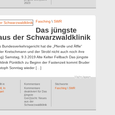
2023
Fasching
\
SWR
Das jüngste
 aus der Schwarzwaldklinik
Bundesverkehrsgericht hat die „Pferdle und Äffle“
 der Kretschmann und der Strobl nicht auch noch ihre
g) Samstag, 9.3.2019 Alte Kelter Fellbach Das jüngste
linik Pünktlich zu Beginn der Fastenzeit kommt Bruder
ristoph Sonntag wieder […]
Mehr lesen
lt in
Kommentare
Stichworte
ll
,
In
Kommentare
Fasching
\
SWR
gart
deaktiviert
für Das
jüngste
Ger(i)ücht: Neues
aus der
Schwarzwaldklinik