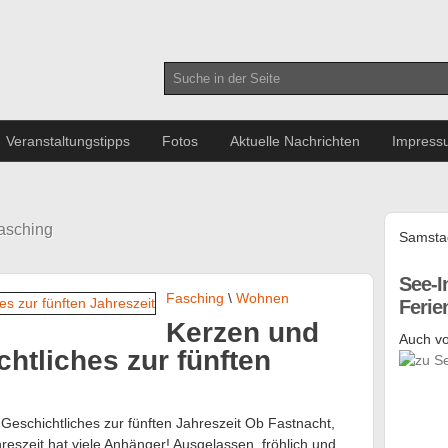
Veranstaltungstipps
Fotos
Aktuelle Nachrichten
Impress
Fasching
Samstag
See-I
Fasching
\
Wohnen
Feri
Kerzen und
Auch vo
htliches zur fünften
eschichtliches zur fünften Jahreszeit Ob Fastnacht,
reszeit hat viele Anhänger! Ausgelassen, fröhlich und