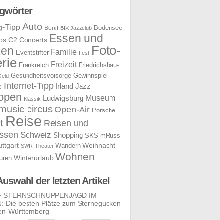
gwörter
Auto
g-Tipp
Bodensee
Beruf
BIX Jazzclub
Essen und
ps
C2 Concerts
Foto-
ken
Familie
Eventstifter
Fest
rie
Freizeit
Frankreich
Friedrichsbau-
Gesundheitsvorsorge
Gewinnspiel
Geld
Internet-Tipp
Irland
Jazz
e
open
Museum
Ludwigsburg
Klassik
music circus
Open-Air
Porsche
Reise
t
Reisen und
ssen
Schweiz
Shopping
SKS mRuss
uttgart
Weihnacht
Wandern
SWR
Theater
Wohnen
uren
Winterurlaub
Auswahl der letzten Artikel
F STERNSCHNUPPENJAGD IM
 Die besten Plätze zum Sternegucken
en-Württemberg