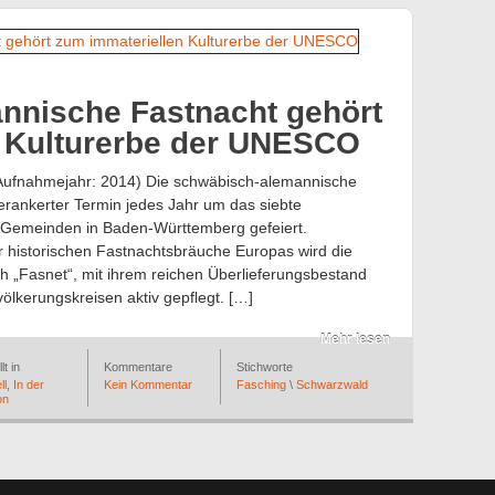
nnische Fastnacht gehört
n Kulturerbe der UNESCO
Aufnahmejahr: 2014) Die schwäbisch-alemannische
verankerter Termin jedes Jahr um das siebte
 Gemeinden in Baden-Württemberg gefeiert.
 historischen Fastnachtsbräuche Europas wird die
h „Fasnet“, mit ihrem reichen Überlieferungsbestand
völkerungskreisen aktiv gepflegt. […]
Mehr lesen
lt in
Kommentare
Stichworte
ll
,
In der
Kein Kommentar
Fasching
\
Schwarzwald
on