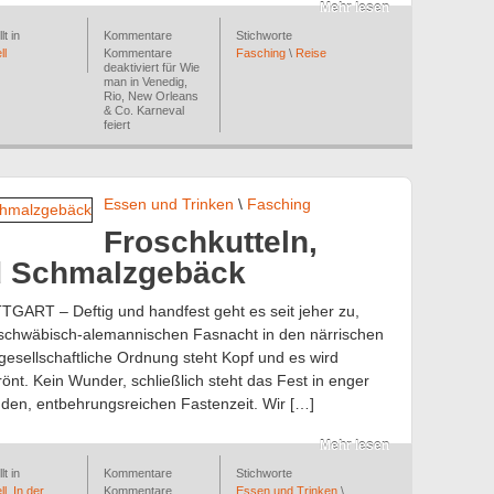
Mehr lesen
lt in
Kommentare
Stichworte
ll
Kommentare
Fasching
\
Reise
deaktiviert
für Wie
man in Venedig,
Rio, New Orleans
& Co. Karneval
feiert
Essen und Trinken
\
Fasching
Froschkutteln,
d Schmalzgebäck
GART – Deftig und handfest geht es seit jeher zu,
r schwäbisch-alemannischen Fasnacht in den närrischen
sellschaftliche Ordnung steht Kopf und es wird
önt. Kein Wunder, schließlich steht das Fest in enger
nden, entbehrungsreichen Fastenzeit. Wir […]
Mehr lesen
lt in
Kommentare
Stichworte
ll
,
In der
Kommentare
Essen und Trinken
\