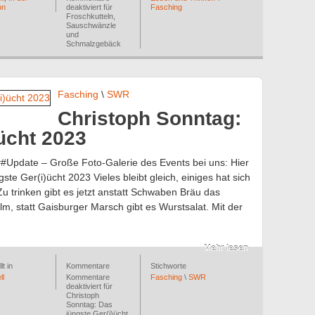
on
deaktiviert
für
Fasching
Froschkutteln,
Sauschwänzle
und
Schmalzgebäck
Fasching
\
SWR
Christoph Sonntag:
ücht 2023
#Update – Große Foto-Galerie des Events bei uns: Hier
te Ger(i)ücht 2023 Vieles bleibt gleich, einiges hat sich
u trinken gibt es jetzt anstatt Schwaben Bräu das
, statt Gaisburger Marsch gibt es Wurstsalat. Mit der
Mehr lesen
lt in
Kommentare
Stichworte
ll
Kommentare
Fasching
\
SWR
deaktiviert
für
Christoph
Sonntag: Das
jüngste Ger(i)ücht