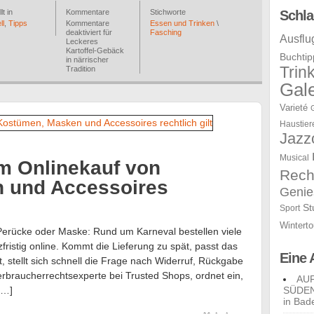
lt in
Kommentare
Stichworte
Schla
ll
,
Tipps
Kommentare
Essen und Trinken
\
deaktiviert
für
Fasching
Ausflu
Leckeres
Kartoffel-Gebäck
Buchtip
in närrischer
Trin
Tradition
Gale
Varieté
Haustier
Jazz
Musical
m Onlinekauf von
Rech
 und Accessoires
Genie
St
Sport
Winterto
erücke oder Maske: Rund um Karneval bestellen viele
fristig online. Kommt die Lieferung zu spät, passt das
Eine 
t, stellt sich schnell die Frage nach Widerruf, Rückgabe
erbraucherrechtsexperte bei Trusted Shops, ordnet ein,
AU
[…]
SÜDEN:
in Bad