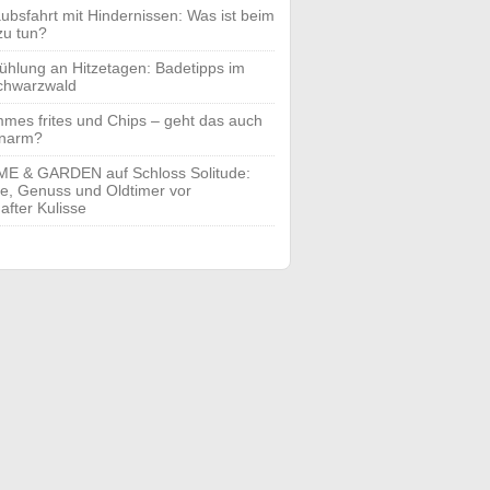
aubsfahrt mit Hindernissen: Was ist beim
zu tun?
ühlung an Hitzetagen: Badetipps im
chwarzwald
mes frites und Chips – geht das auch
enarm?
E & GARDEN auf Schloss Solitude:
yle, Genuss und Oldtimer vor
after Kulisse