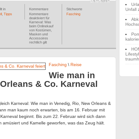
Mehr lesen
Url
Unfall 
lt in
Kommentare
Stichworte
ll
,
Tipps
Kommentare
Fasching
deaktiviert
für
Abk
Karneval: Was
Hochs
beim Onlinekauf
von Kostümen,
Pom
Masken und
Accessoires
kalori
rechtlich gilt
HOM
Lifest
traumh
Fasching
\
Reise
Wie man in
 Orleans & Co. Karneval
 gleich Karneval: Wie man in Venedig, Rio, New Orleans &
kann man kaum noch erwarten, bis am 16. Februar mit
e Karneval beginnt. Bis zum 22. Februar wird sich dann
gen amüsiert und Kamelle geworfen, was das Zeug hält.