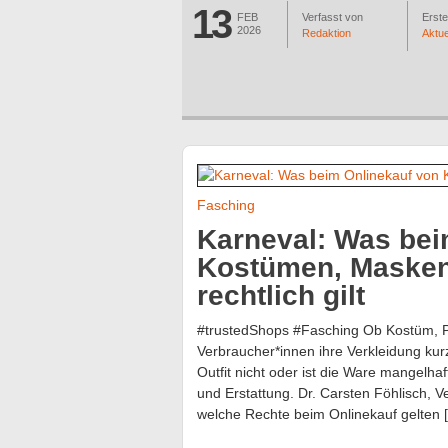
13
FEB
Verfasst von
Erstel
2026
Redaktion
Aktue
Fasching
Karneval: Was bei
Kostümen, Masken
rechtlich gilt
#trustedShops #Fasching Ob Kostüm, P
Verbraucher*innen ihre Verkleidung kurz
Outfit nicht oder ist die Ware mangelhaf
und Erstattung. Dr. Carsten Föhlisch, V
welche Rechte beim Onlinekauf gelten 