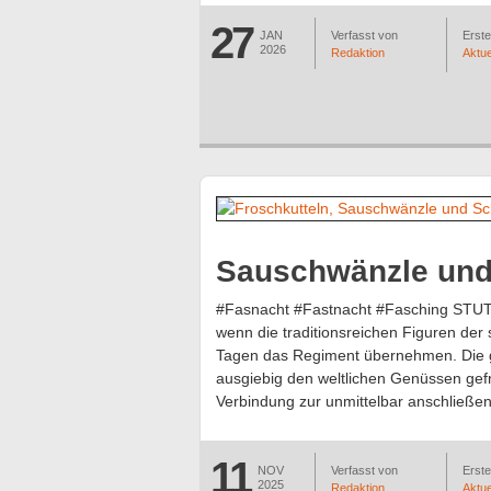
27
JAN
Verfasst von
Erstel
2026
Redaktion
Aktue
Sauschwänzle un
#Fasnacht #Fastnacht #Fasching STUTT
wenn die traditionsreichen Figuren de
Tagen das Regiment übernehmen. Die ge
ausgiebig den weltlichen Genüssen gefr
Verbindung zur unmittelbar anschließe
11
NOV
Verfasst von
Erstel
2025
Redaktion
Aktue