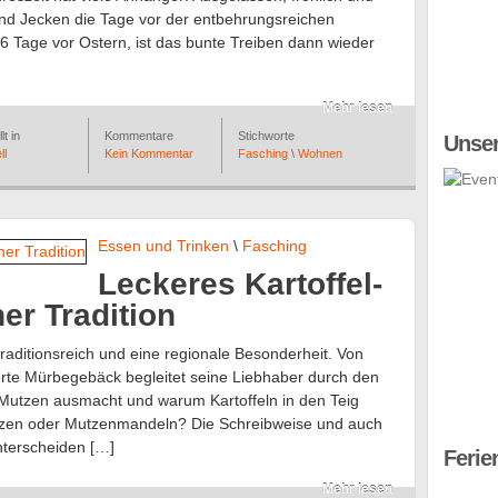
und Jecken die Tage vor der entbehrungsreichen
6 Tage vor Ostern, ist das bunte Treiben dann wieder
Mehr lesen
lt in
Kommentare
Stichworte
Unser
ll
Kein Kommentar
Fasching
\
Wohnen
Essen und Trinken
\
Fasching
Leckeres Kartoffel-
er Tradition
traditionsreich und eine regionale Besonderheit. Von
ierte Mürbegebäck begleitet seine Liebhaber durch den
Mutzen ausmacht und warum Kartoffeln in den Teig
Muzen oder Mutzenmandeln? Die Schreibweise und auch
nterscheiden […]
Ferie
Mehr lesen