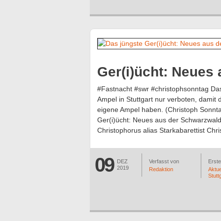
Ger(i)ücht: Neues
#Fastnacht #swr #christophsonntag Das 
Ampel in Stuttgart nur verboten, damit
eigene Ampel haben. (Christoph Sonnta
Ger(i)ücht: Neues aus der Schwarzwaldk
Christophorus alias Starkabarettist Ch
09
DEZ
Verfasst von
Erstel
2019
Redaktion
Aktue
Stutt