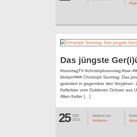
Regi
Das jüngste Ger(i)
#sonntagTV #christophsonntag #swr ##
klicken!### Christoph Sonntag: Das jüngs
geändert in gegenüber den Vorjahren. Z
Kellerbier vom Goldenen Ochsen aus Ulm
Alten Kelter […]
25
DEZ
Verfasst von
Erstel
2023
Redaktion
Aktue