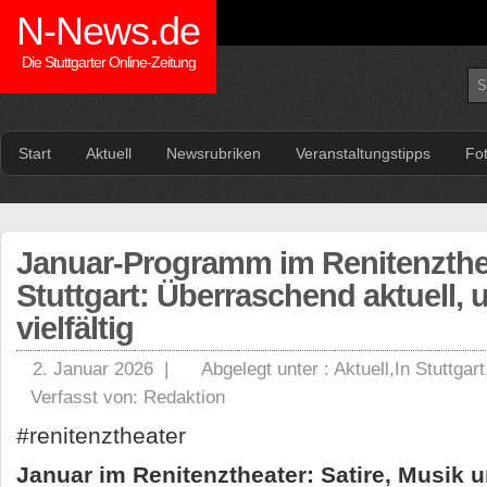
N-News.de
Die Stuttgarter Online-Zeitung
Start
Aktuell
Newsrubriken
Veranstaltungstipps
Fo
Januar-Programm im Renitenzthe
Stuttgart: Überraschend aktuell, 
vielfältig
2. Januar 2026 |
Abgelegt unter :
Aktuell
,
In Stuttgart
Verfasst von:
Redaktion
#renitenztheater
Januar im Renitenztheater: Satire, Musik 