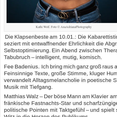
Kathi Wolf. Foto © AnaAdrianaPhotography
Die Klapsenbeste am 10.01.: Die Kabarettist
seziert mit entwaffnender Ehrlichkeit die Ab
Selbstoptimierung. Ein Abend zwischen Ther
Tabubruch – intelligent, mutig, komisch.
Fee Badenius. Ich bring mich ganz groß raus 
Feinsinnige Texte, große Stimme, kluger Hu
verwandelt Alltagsmelancholie in poetische S
Musik mit Tiefgang.
Matthias Walz – Der böse Mann am Klavier am
fränkische Fastnachts-Star und scharfzüngige
politische Pointen mit Taktgefühl – und spielt
Witz in die Herzen des Publikums.