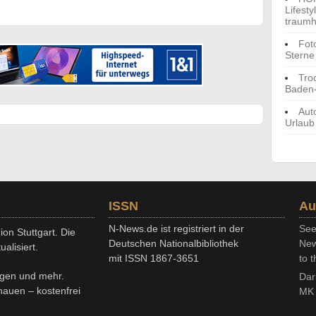
Lifest
traumh
Fot
Sterne
Tro
Baden
Aut
Urlaub
ISSN
Au
N-News.de ist registriert in der
See
on Stuttgart. Die
Deutschen Nationalbibliothek
New
alisiert.
mit ISSN 1867-3651
to t
ngen und mehr.
Dar
chauen – kostenfrei
MK 