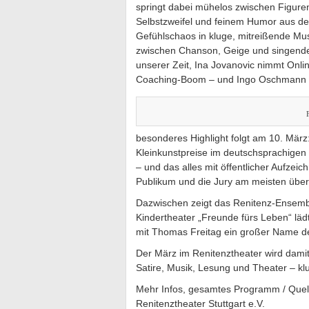
springt dabei mühelos zwischen Figure
Selbstzweifel und feinem Humor aus d
Gefühlschaos in kluge, mitreißende Mus
zwischen Chanson, Geige und singender
unserer Zeit, Ina Jovanovic nimmt Onli
Coaching-Boom – und Ingo Oschmann br
besonderes Highlight folgt am 10. März
Kleinkunstpreise im deutschsprachigen 
– und das alles mit öffentlicher Aufzei
Publikum und die Jury am meisten über
Dazwischen zeigt das Renitenz-Ensemb
Kindertheater „Freunde fürs Leben“ läd
mit Thomas Freitag ein großer Name der
Der März im Renitenztheater wird dami
Satire, Musik, Lesung und Theater – kl
Mehr Infos, gesamtes Programm / Quel
Renitenztheater Stuttgart e.V.