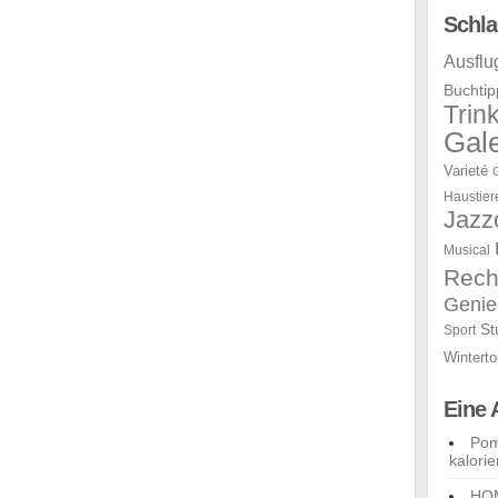
Schla
Ausflu
Buchtip
Trin
Gale
Varieté
Haustier
Jazz
Musical
Rech
Genie
St
Sport
Winterto
Eine 
Pom
kalori
HOM