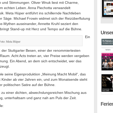
n und Stimmungen. Oliver Wnuk liest mit Charme,
em echten Leben. Anna Piechotta verwandelt
ik. Meta Hüper entführt ins schillernde Nachtleben
 Säge. Michael Frowin widmet sich der Reizüberflutung
ne-Mythen auseinander, Annette Kruhl seziert den
ingt Stand-up mit Herz und Tempo auf die Bühne.
Unser
Ein
Foto: Meta Hüper
: der Stuttgarter Besen, einer der renommiertesten
Raum. Acht Acts treten an, vier Preise werden vergeben
chnung. Ein Abend, an dem sich entscheidet, wer das
zeugt.
le seine Eigenproduktion „Meinung Macht Mobil“, das
t Kinder ab vier Jahren ein, und zum Monatsende steht
 politischen Satire auf der Bühne.
t zu einer dichten, abwechslungsreichen Mischung aus
ug, unterhaltsam und ganz nah am Puls der Zeit.
Ferie
le: