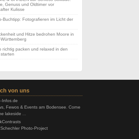
yle, Genuss und Oldtimer vor
after Kulisse
o-Buchtipp: Fotografieren im Licht der
ckenheit und Hitze bedrohen Moore in
-Württemberg
o richtig packen und relaxed in den
 starten
ch von uns
-Infos.de
s, Fewos & Events am Bodensee. Come
he lakeside ...
kContrasts
Schechler Photo-Project