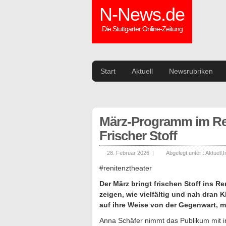
N-News.de
Die Stuttgarter Online-Zeitung
Start
Aktuell
Newsrubriken
März-Programm im Ren
Frischer Stoff
28. Februar 2026 |
Abgelegt unter :
Aktuell
,
I
#renitenztheater
Der März bringt frischen Stoff ins R
zeigen, wie vielfältig und nah dran 
auf ihre Weise von der Gegenwart, ma
Anna Schäfer nimmt das Publikum mit i