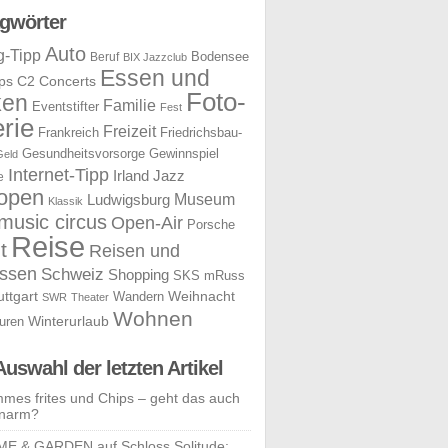
gwörter
Auto
g-Tipp
Bodensee
Beruf
BIX Jazzclub
Essen und
ps
C2 Concerts
Foto-
ken
Familie
Eventstifter
Fest
rie
Freizeit
Frankreich
Friedrichsbau-
Gesundheitsvorsorge
Gewinnspiel
Geld
Internet-Tipp
Irland
Jazz
e
open
Museum
Ludwigsburg
Klassik
music circus
Open-Air
Porsche
Reise
t
Reisen und
ssen
Schweiz
Shopping
SKS mRuss
uttgart
Weihnacht
Wandern
SWR
Theater
Wohnen
uren
Winterurlaub
Auswahl der letzten Artikel
mes frites und Chips – geht das auch
enarm?
E & GARDEN auf Schloss Solitude: