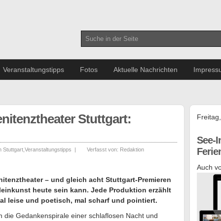
Veranstaltungstipps
Fotos
Aktuelle Nachrichten
Impress
itenztheater Stuttgart:
Freitag
See-I
Feri
n Stuttgart
,
Veranstaltungstipps
|
Verfasst von:
Redaktion
Auch vo
enitenztheater – und gleich acht Stuttgart-Premieren
Kleinkunst heute sein kann. Jede Produktion erzählt
l leise und poetisch, mal scharf und pointiert.
n die Gedankenspirale einer schlaflosen Nacht und