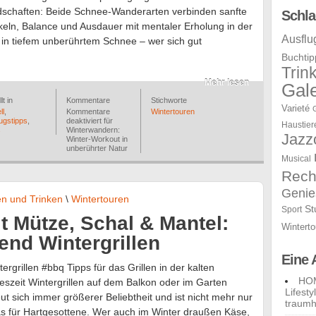
schaften: Beide Schnee-Wanderarten verbinden sanfte
Schla
skeln, Balance und Ausdauer mit mentaler Erholung in der
Ausflu
 in tiefem unberührtem Schnee – wer sich gut
Buchtip
Trin
Mehr lesen
Gale
lt in
Kommentare
Stichworte
Varieté
ll
,
Kommentare
Wintertouren
ugstipps
,
deaktiviert
für
Haustier
s
Winterwandern:
Jazz
Winter-Workout in
unberührter Natur
Musical
Rech
Genie
n und Trinken
\
Wintertouren
St
Sport
t Mütze, Schal & Mantel:
Winterto
end Wintergrillen
Eine 
tergrillen #bbq Tipps für das Grillen in der kalten
HOM
eszeit Wintergrillen auf dem Balkon oder im Garten
Lifest
eut sich immer größerer Beliebtheit und ist nicht mehr nur
traumh
s für Hartgesottene. Wer auch im Winter draußen Käse,