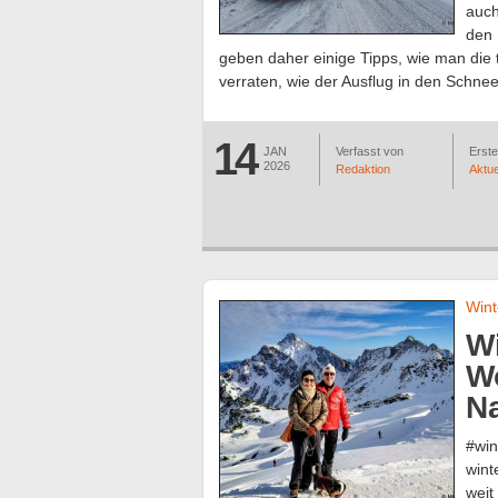
auch
den 
geben daher einige Tipps, wie man die 
verraten, wie der Ausflug in den Schne
14
JAN
Verfasst von
Erstel
2026
Redaktion
Aktue
Wint
Wi
Wo
N
#win
wint
weit