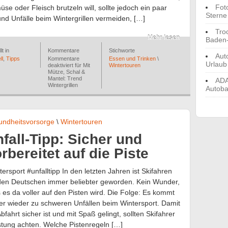
Fot
se oder Fleisch brutzeln will, sollte jedoch ein paar
Sterne
nd Unfälle beim Wintergrillen vermeiden, […]
Tro
Mehr lesen
Baden
lt in
Kommentare
Stichworte
Aut
ll
,
Tipps
Kommentare
Essen und Trinken
\
Urlaub
deaktiviert
für Mit
Wintertouren
Mütze, Schal &
Mantel: Trend
ADA
Wintergrillen
Autoba
ndheitsvorsorge
\
Wintertouren
fall-Tipp: Sicher und
rbereitet auf die Piste
tersport #unfalltipp In den letzten Jahren ist Skifahren
den Deutschen immer beliebter geworden. Kein Wunder,
 es da voller auf den Pisten wird. Die Folge: Es kommt
r wieder zu schweren Unfällen beim Wintersport. Damit
Abfahrt sicher ist und mit Spaß gelingt, sollten Skifahrer
üstung achten. Welche Pistenregeln […]