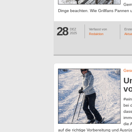
Gemü
Dinge beachten. Wie Grillfans Pannen u
28
DEZ
Verfasst von
Erstel
2025
Redaktion
Aktue
Gesu
Un
vo
#win
bei 
dass
imme
die 
auf die richtige Vorbereitung und Ausr