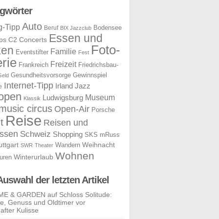
gwörter
Auto
g-Tipp
Bodensee
Beruf
BIX Jazzclub
Essen und
ps
C2 Concerts
Foto-
ken
Familie
Eventstifter
Fest
rie
Freizeit
Frankreich
Friedrichsbau-
Gesundheitsvorsorge
Gewinnspiel
Geld
Internet-Tipp
Irland
Jazz
e
open
Museum
Ludwigsburg
Klassik
music circus
Open-Air
Porsche
Reise
t
Reisen und
ssen
Schweiz
Shopping
SKS mRuss
uttgart
Weihnacht
Wandern
SWR
Theater
Wohnen
uren
Winterurlaub
Auswahl der letzten Artikel
E & GARDEN auf Schloss Solitude:
yle, Genuss und Oldtimer vor
after Kulisse