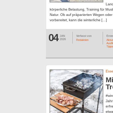
Land
körperliche Belastung, Training für Mu
Natur. Ob auf präparierten Wegen oder
vorbereitet, kann die winterliche […]
04
JAN
Verfasst von
Erstel
2026
Redaktion
Aktue
Ausfl
Tipp
Esse
Mi
Tr
#win
Jahr
erfr
etwa