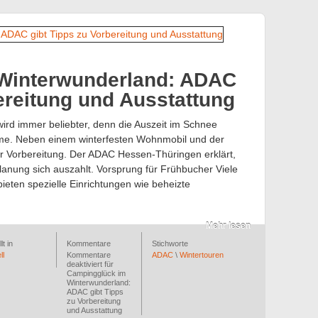
Winterwunderland: ADAC
ereitung und Ausstattung
rd immer beliebter, denn die Auszeit im Schnee
me. Neben einem winterfesten Wohnmobil und der
r Vorbereitung. Der ADAC Hessen-Thüringen erklärt,
nung sich auszahlt. Vorsprung für Frühbucher Viele
ieten spezielle Einrichtungen wie beheizte
Mehr lesen
lt in
Kommentare
Stichworte
ll
Kommentare
ADAC
\
Wintertouren
deaktiviert
für
Campingglück im
Winterwunderland:
ADAC gibt Tipps
zu Vorbereitung
und Ausstattung