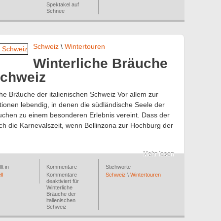
Spektakel auf
Schnee
Schweiz
\
Wintertouren
Winterliche Bräuche
Schweiz
iche Bräuche der italienischen Schweiz Vor allem zur
tionen lebendig, in denen die südländische Seele der
äuchen zu einem besonderen Erlebnis vereint. Dass der
 auch die Karnevalszeit, wenn Bellinzona zur Hochburg der
Mehr lesen
lt in
Kommentare
Stichworte
ll
Kommentare
Schweiz
\
Wintertouren
deaktiviert
für
Winterliche
Bräuche der
italienischen
Schweiz