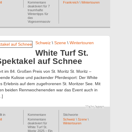
ll
Kommentare
Frankreich
\
Wintertouren
deaktiviert
für 7
traumhafte
Wintertipps für
das
Vogesenmassiv
Schweiz
\
Szene
\
Wintertouren
White Turf St.
 Spektakel auf Schnee
t im 84. Großen Preis von St. Moritz St. Moritz –
ende Kulisse und packender Pferdesport: Der White
s Erlebnis auf dem zugefrorenen St. Moritzer See. Mit
den beiden Rennwochenenden war das Event auch in
…]
Mehr lesen
lt in
Kommentare
Stichworte
ll
Kommentare
Schweiz
\
Szene
\
deaktiviert
für
Wintertouren
White Turf St.
Moritz 2025 – Ein