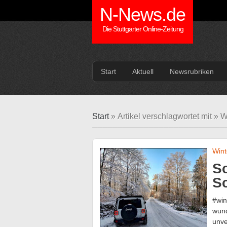
N-News.de
Die Stuttgarter Online-Zeitung
Start
Aktuell
Newsrubriken
Start
» Artikel verschlagwortet mit » 
Wint
S
Sc
#win
wund
unve