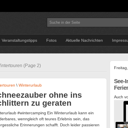
Veranstaltungstipps
Fotos
Aktuelle Nachrichten
Impress
Wintertouren (Page 2)
Freitag
See-I
ertouren
\
Winterurlaub
Feri
chneezauber ohne ins
Auch vo
hlittern zu geraten
terurlaub #wintercamping Ein Winterurlaub kann ein
erbares, wenngleich oft teures Erlebnis sein, das
rgessliche Erinnerungen schafft. Doch leider passieren