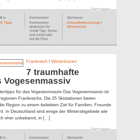
Mehr lesen
lt in
Kommentare
Stichworte
ll
,
Tipps
Kommentare
Gesundheitsvorsorge
\
deaktiviert
für
Wintertouren
Unfall-Tipp: Sicher
und vorbereitet
auf die Piste
Frankreich
\
Wintertouren
7 traumhafte
as Vogesenmassiv
ntertipps für das Vogesenmassiv Das Vogesenmassiv ist
egionen Frankreichs. Die 25 Skistationen bieten
ie Region zu einem beliebten Ziel für Familien, Freunde
t. In Deutschland sind einige der Winterskigebiete wie
 eher unbekannt, in […]
Mehr lesen
lt in
Kommentare
Stichworte