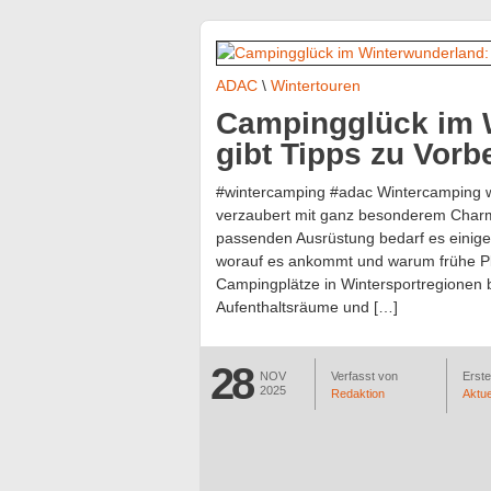
ADAC
\
Wintertouren
Campingglück im 
gibt Tipps zu Vorb
#wintercamping #adac Wintercamping wi
verzaubert mit ganz besonderem Char
passenden Ausrüstung bedarf es einige
worauf es ankommt und warum frühe Pla
Campingplätze in Wintersportregionen b
Aufenthaltsräume und […]
28
NOV
Verfasst von
Erstel
2025
Redaktion
Aktue