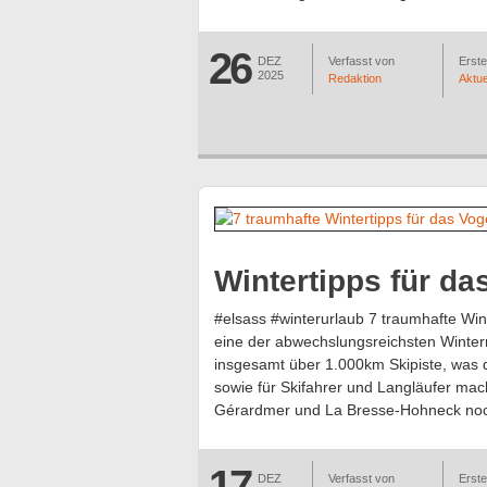
26
DEZ
Verfasst von
Erstel
2025
Redaktion
Aktue
Wintertipps für d
#elsass #winterurlaub 7 traumhafte Wi
eine der abwechslungsreichsten Winterr
insgesamt über 1.000km Skipiste, was d
sowie für Skifahrer und Langläufer mach
Gérardmer und La Bresse-Hohneck noch
17
DEZ
Verfasst von
Erstel