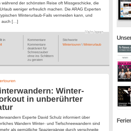
 während der schönsten Reise oft Missgeschicke, die
Urlaub weniger erfreulich machen. Die ARAG Experten
typischen Winterurlaub-Fails vermeiden kann, und
e auch […]
Mehr lesen
Unser
lt in
Kommentare
Stichworte
ll
Kommentare
Wintertouren
\
Winterurlaub
deaktiviert
für
Schneezauber
ohne ins Schlittern
zu geraten
ertouren
nterwandern: Winter-
rkout in unberührter
atur
terwandern Experte David Schulz informiert über
Ferie
erliches Wandern Winter- und Tiefschneewandern sind
 mehr als gemütliche Spaziergänge durch verschneite