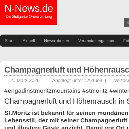
N-News.de
Die Stuttgarter Online-Zeitung
Start
Aktuell
Newsrubriken
Veranstaltungstipps
Fo
Champagnerluft und Höhenrausch
14. März 2026 |
Abgelegt unter :
Aktuell
|
Verfas
#engadinstmoritzmountains #stmoritz #winte
Champagnerluft und Höhenrausch in S
St.Moritz ist bekannt für seinen mondänen
Lebensstil, der mit seiner Champagnerluft
und illustere Gäste anzieht. Damit vor Ort