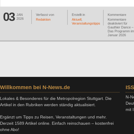
03
JAN
Verfasst von
Erstellt in
Kommentare
2026
Redaktion
Aktuell
,
Kommentare
Veranstaltungstipps
deaktiviert
für
Gauthier Dance –
Das Programm im
Januar 2026
Willkommen bei N-News.de
IS
N-Ne
Lokales & Besonderes für die Metropolregion Stuttgart. Die
Deut
Artikel in den Rubriken werden ständig aktualisiert.
mit
Ergänzt um Tipps zu Reisen, Veranstaltungen und mehr.
Derzeit 1589 Artikel online. Einfach reinschauen – kostenfrei
ohne Abo!