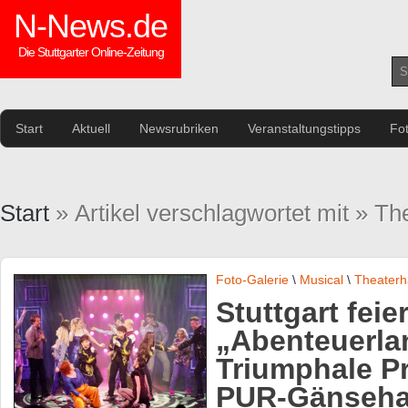
N-News.de
Die Stuttgarter Online-Zeitung
Start
Aktuell
Newsrubriken
Veranstaltungstipps
Fo
Start
» Artikel verschlagwortet mit » T
Foto-Galerie
\
Musical
\
Theaterh
Stuttgart feie
„Abenteuerla
Triumphale P
PUR-Gänseh