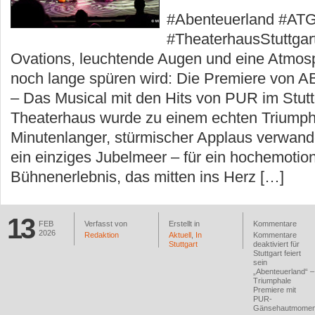
#Abenteuerland #ATG
#TheaterhausStuttgar
Ovations, leuchtende Augen und eine Atmos
noch lange spüren wird: Die Premiere v
– Das Musical mit den Hits von PUR im Stutt
Theaterhaus wurde zu einem echten Triump
Minutenlanger, stürmischer Applaus verwande
ein einziges Jubelmeer – für ein hochemotio
Bühnenerlebnis, das mitten ins Herz […]
13
FEB
Verfasst von
Erstellt in
Kommentare
2026
Redaktion
Aktuell
,
In
Kommentare
Stuttgart
deaktiviert
für
Stuttgart feiert
sein
„Abenteuerland“ –
Triumphale
Premiere mit
PUR-
Gänsehautmomen