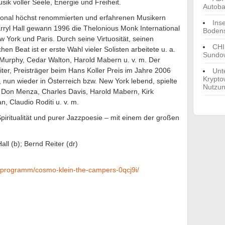
sik voller Seele, Energie und Freiheit.
Autoba
ational höchst renommierten und erfahrenen Musikern
Ins
arryl Hall gewann 1996 die Thelonious Monk International
Boden
w York und Paris. Durch seine Virtuosität, seinen
CHI
 Beat ist er erste Wahl vieler Solisten arbeitete u. a.
Sundow
 Murphy, Cedar Walton, Harold Mabern u. v. m. Der
ter, Preisträger beim Hans Koller Preis im Jahre 2006
Unt
Krypto
nun wieder in Österreich bzw. New York lebend, spielte
Nutzu
 Don Menza, Charles Davis, Harold Mabern, Kirk
, Claudio Roditi u. v. m.
piritualität und purer Jazzpoesie – mit einem der großen
ll (b); Bernd Reiter (dr)
de/programm/cosmo-klein-the-campers-0qcj9i/