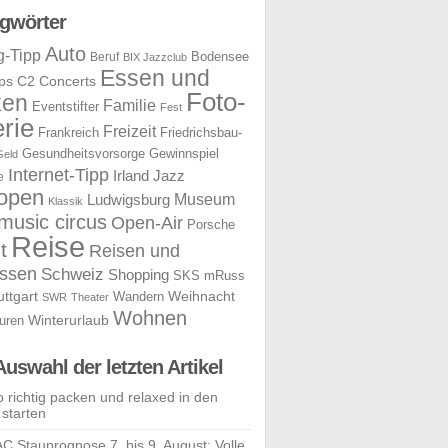
gwörter
Auto
g-Tipp
Bodensee
Beruf
BIX Jazzclub
Essen und
ps
C2 Concerts
Foto-
ken
Familie
Eventstifter
Fest
rie
Freizeit
Frankreich
Friedrichsbau-
Gesundheitsvorsorge
Gewinnspiel
Geld
Internet-Tipp
Irland
Jazz
e
open
Museum
Ludwigsburg
Klassik
music circus
Open-Air
Porsche
Reise
t
Reisen und
ssen
Schweiz
Shopping
SKS mRuss
uttgart
Weihnacht
Wandern
SWR
Theater
Wohnen
uren
Winterurlaub
Auswahl der letzten Artikel
o richtig packen und relaxed in den
 starten
C Stauprognose 7. bis 9. August: Volle