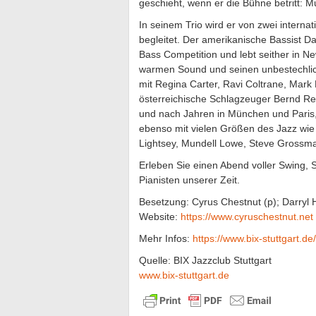
geschieht, wenn er die Bühne betritt: Mu
In seinem Trio wird er von zwei intern
begleitet. Der amerikanische Bassist D
Bass Competition und lebt seither in Ne
warmen Sound und seinen unbestechlichen
mit Regina Carter, Ravi Coltrane, Mark
österreichische Schlagzeuger Bernd Rei
und nach Jahren in München und Paris, 
ebenso mit vielen Größen des Jazz wie
Lightsey, Mundell Lowe, Steve Grossman
Erleben Sie einen Abend voller Swing, S
Pianisten unserer Zeit.
Besetzung: Cyrus Chestnut (p); Darryl Ha
Website:
https://www.cyruschestnut.net
Mehr Infos:
https://www.bix-stuttgart.
Quelle: BIX Jazzclub Stuttgart
www.bix-stuttgart.de