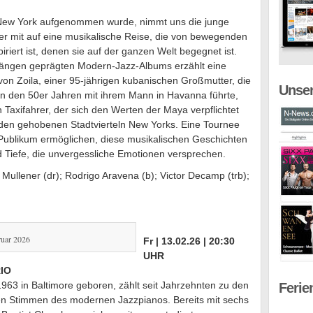
n New York aufgenommen wurde, nimmt uns die junge
er mit auf eine musikalische Reise, die von bewegenden
iert ist, denen sie auf der ganzen Welt begegnet ist.
längen geprägten Modern-Jazz-Albums erzählt eine
von Zoila, einer 95-jährigen kubanischen Großmutter, die
Unser
e in den 50er Jahren mit ihrem Mann in Havanna führte,
Taxifahrer, der sich den Werten der Maya verpflichtet
 den gehobenen Stadtvierteln New Yorks. Eine Tournee
 Publikum ermöglichen, diese musikalischen Geschichten
nd Tiefe, die unvergessliche Emotionen versprechen.
Mullener (dr); Rodrigo Aravena (b); Victor Decamp (trb);
uar 2026
Fr | 13.02.26 | 20:30
UHR
IO
63 in Baltimore geboren, zählt seit Jahrzehnten zu den
Ferie
ten Stimmen des modernen Jazzpianos. Bereits mit sechs