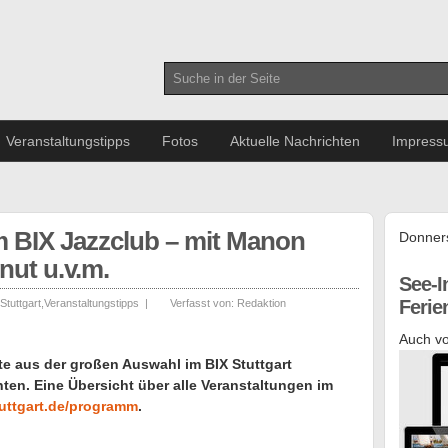
Veranstaltungstipps
Fotos
Aktuelle Nachrichten
Impress
 BIX Jazzclub – mit Manon
Donners
nut u.v.m.
See-I
Feri
 Stuttgart
,
Veranstaltungstipps
|
Verfasst von:
Redaktion
Auch vo
te aus der großen Auswahl im BIX Stuttgart
ten. Eine Übersicht über alle Veranstaltungen im
tuttgart.de/programm
.