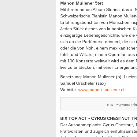
Manon Mullener 5tet
Mit ihrem neuen Album Stories, das i
Schweizerische Pianistin Manon Mullen
Erfahrungsberichten von Menschen inspir
Jedes Stück dieses von kubanischen K
einzigartige Lebensgeschichte, wie die 
sich an die Parfümerie erinnert, die si
oder die von Noh, einem mexikanischen 
fühlt, und Willard, einem Opernfan aus
mit 100 Konzerte weltweit wird es dem
live zu entdecken, mit einer Energie u
Besetzung: Manon Mullener (p); Lucien 
Samuel Urscheler (sax)
Website:
www.manon-mullener.ch
BIX Programm Febr
BIX TOP ACT • CYRUS CHESTNUT TR
Der Ausnahmepianist Cyrus Chestnut, 19
kraftvollsten und zugleich einfühlsams