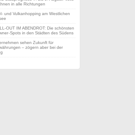
hnen in alle Richtungen
el- und Vulkanhopping am Westlichen
see
LL-OUT IM ABENDROT: Die schönsten
ner-Spots in den Städten des Südens
ernehmen sehen Zukunft für
währungen – zögern aber bei der
ng