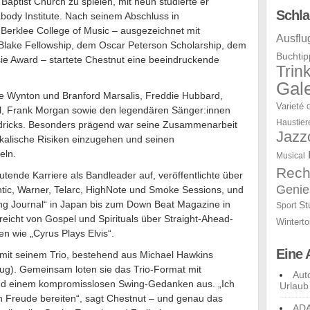
aptist Church zu spielen, mit neun studierte er
Schla
ody Institute. Nach seinem Abschluss in
erklee College of Music – ausgezeichnet mit
Ausflu
Blake Fellowship, dem Oscar Peterson Scholarship, dem
Buchtip
e Award – startete Chestnut eine beeindruckende
Trin
Gale
ie Wynton und Branford Marsalis, Freddie Hubbard,
Varieté
ill, Frank Morgan sowie den legendären Sänger:innen
Haustier
ndricks. Besonders prägend war seine Zusammenarbeit
Jazz
sikalische Risiken einzugehen und seinen
eln.
Musical
Rech
tende Karriere als Bandleader auf, veröffentlichte über
Genie
ntic, Warner, Telarc, HighNote und Smoke Sessions, und
ing Journal“ in Japan bis zum Down Beat Magazine in
St
Sport
reicht von Gospel und Spirituals über Straight-Ahead-
Winterto
n wie „Cyrus Plays Elvis“.
Eine 
 mit seinem Trio, bestehend aus Michael Hawkins
ug). Gemeinsam loten sie das Trio-Format mit
Aut
tät und einem kompromisslosen Swing-Gedanken aus. „Ich
Urlaub
 Freude bereiten“, sagt Chestnut – und genau das
ADA