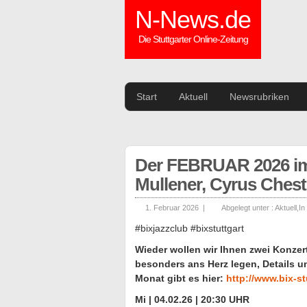
N-News.de
Die Stuttgarter Online-Zeitung
Start
Aktuell
Newsrubriken
Der FEBRUAR 2026 im
Mullener, Cyrus Chest
1. Februar 2026 |
Abgelegt unter :
Aktuell
,
In
#bixjazzclub #bixstuttgart
Wieder wollen wir Ihnen zwei Konzer
besonders ans Herz legen, Details un
Monat gibt es hier:
http://www.bix-s
Mi | 04.02.26 | 20:30 UHR