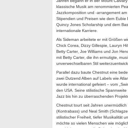
Jahren begann er in der Mount Calvary B
klassische Musik am renommierten Peab
Jazzkomposition und -arrangement am B
Stipendien und Preisen wie dem Eubie 
Quincy Jones Scholarship und dem Basi
internationale Karriere.
Als Sideman arbeitete er mit Größen w
Chick Corea, Dizzy Gillespie, Lauryn H
Betty Carter, Joe Williams und Jon He
mit Betty Carter, die ihn ermutigte, mu
unverwechselbaren Stil weiterzuentwick
Parallel dazu baute Chestnut eine bedeu
zwei Dutzend Alben auf Labels wie Atla
wurde international gefeiert – vom „Sw
den USA. Seine stilistische Spannweite 
Jazz bis hin zu überraschenden Projekte
Chestnut tourt seit Jahren unermüdlich
(Kontrabass) und Neal Smith (Schlagze
stilistischer Freiheit, tiefer Musikali
möchte so vielen Menschen wie möglich