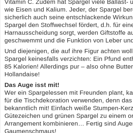
Vitamin C. Zudem hat Spargel viele Ballast- u
wie Eisen und Kalium. Jeder, der Spargel bere
sicherlich auch seine entschlackende Wirkung
Spargel den Stoffwechsel fördert, d.h. für ein
Harnausscheidung sorgt, werden Giftstoffe 
geschwemmt und die Funktion von Leber und
Und diejenigen, die auf ihre Figur achten wo
Spargel keinesfalls verzichten: Ein Pfund enth
85 Kalorien! Allerdings pur – also ohne Butt
Hollandaise!
Das Auge isst mit!
Wer ein Spargelessen mit Freunden plant, k
für die Tischdekoration verwenden, denn das 
bekanntlich mit! Einfach weiße Stumpen-Ker
Gütezeichen und grünen Spargel zu einem ori
Arrangement kombinieren… Fertig sind Auge
Gaumenschmaus!