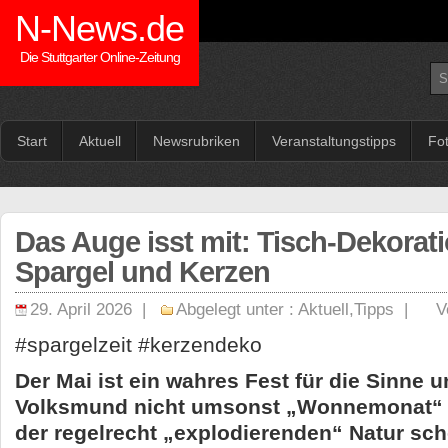
N-News.de
Die Stuttgarter Online-Zeitung
Start
Aktuell
Newsrubriken
Veranstaltungstipps
Fo
Das Auge isst mit: Tisch-Dekorat
Spargel und Kerzen
29. April 2026 |
Abgelegt unter :
Aktuell
,
Tipps
|
V
#spargelzeit #kerzendeko
Der Mai ist ein wahres Fest für die Sinne 
Volksmund nicht umsonst „Wonnemonat“ 
der regelrecht „explodierenden“ Natur sc