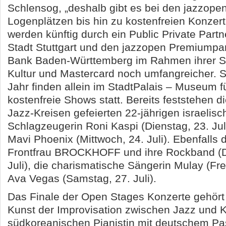
Schlensog, „deshalb gibt es bei den jazzopen
Logenplätzen bis hin zu kostenfreien Konzert
werden künftig durch ein Public Private Part
Stadt Stuttgart und den jazzopen Premiumpa
Bank Baden-Württemberg im Rahmen ihrer St
Kultur und Mastercard noch umfangreicher. 
Jahr finden allein im StadtPalais – Museum fü
kostenfreie Shows statt. Bereits feststehen die
Jazz-Kreisen gefeierten 22-jährigen israelis
Schlagzeugerin Roni Kaspi (Dienstag, 23. Ju
Mavi Phoenix (Mittwoch, 24. Juli). Ebenfalls 
Frontfrau BROCKHOFF und ihre Rockband (D
Juli), die charismatische Sängerin Mulay (Frei
Ava Vegas (Samstag, 27. Juli).
Das Finale der Open Stages Konzerte gehört
Kunst der Improvisation zwischen Jazz und K
südkoreanischen Pianistin mit deutschem P