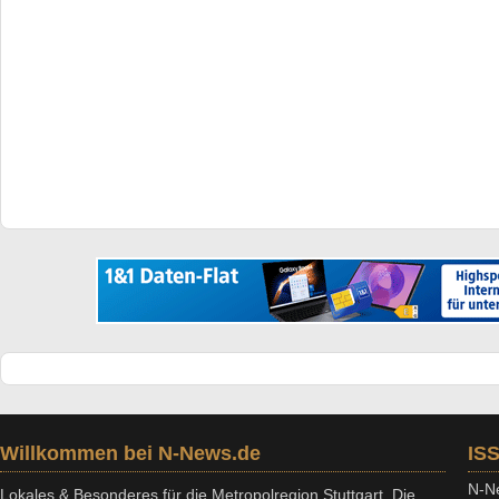
Willkommen bei N-News.de
IS
N-Ne
Lokales & Besonderes für die Metropolregion Stuttgart. Die