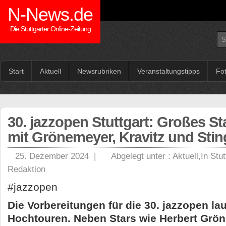
N-News.de
Die Stuttgarter Online-Zeitung
Start
Aktuell
Newsrubriken
Veranstaltungstipps
Fo
30. jazzopen Stuttgart: Großes S
mit Grönemeyer, Kravitz und Stin
25. Dezember 2024 |
Abgelegt unter :
Aktuell
,
In Stut
Redaktion
#jazzopen
Die Vorbereitungen für die 30. jazzopen la
Hochtouren. Neben Stars wie Herbert Grö