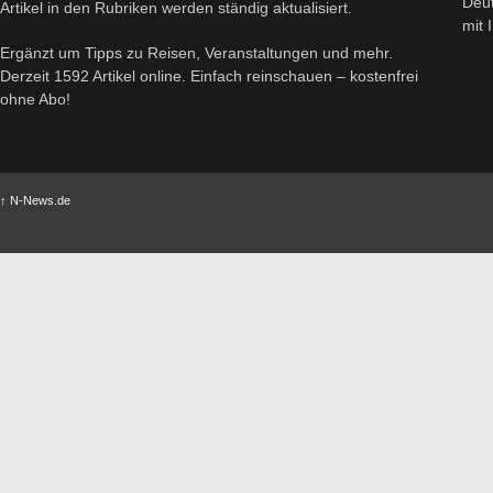
Deut
Artikel in den Rubriken werden ständig aktualisiert.
mit
Ergänzt um Tipps zu Reisen, Veranstaltungen und mehr.
Derzeit 1592 Artikel online. Einfach reinschauen – kostenfrei
ohne Abo!
↑
N-News.de