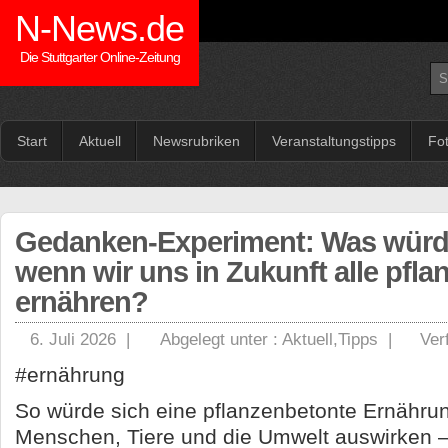
N-News.de
Die Stuttgarter Online-Zeitung
Start
Aktuell
Newsrubriken
Veranstaltungstipps
Fo
Gedanken-Experiment: Was würde
wenn wir uns in Zukunft alle pfl
ernähren?
6. Juli 2026 |
Abgelegt unter :
Aktuell
,
Tipps
|
Ver
#ernährung
So würde sich eine pflanzenbetonte Ernähru
Menschen, Tiere und die Umwelt auswirken –