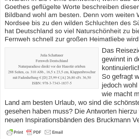
Goethes geflügelte Worte beschreiben diese
Bildband wohl am besten. Denn vom weiten 
Nordsee bis zu den wilden Schluchten des 
hat Deutschland so viel Naturschönheit zu bi
Fernweh schnell zur großen Heimatliebe wird
Das Reisezi
Julia Schattauer
gewinnt in d
Fernweh Deutschland
Naturparadiese direkt vor der Haustür erleben
kontinuierlic
288 Seiten, ca. 310 Abb., 16,5 x 23,5 cm, Klappenbroschur
So gefragt 
mit Fadenheftung € [D] 25,99 € [A] 26,80 sFr. 36,50
ISBN: 978-3-7343-1837-5
jedoch wohl
wie macht m
Land am besten Urlaub, wo sind die schöns
gesehen haben muss? Die Antworten hierzu 
neuen Inspirationsbänden des Bruckmann Ve