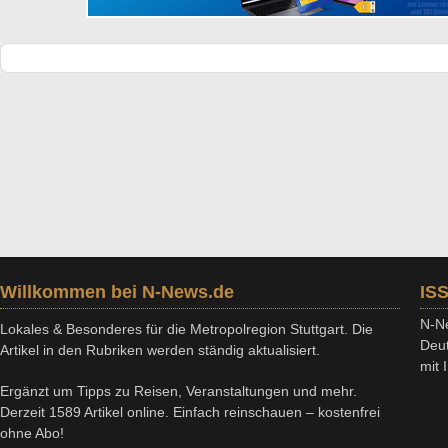
Willkommen bei N-News.de
IS
N-Ne
Lokales & Besonderes für die Metropolregion Stuttgart. Die
Deut
Artikel in den Rubriken werden ständig aktualisiert.
mit
Ergänzt um Tipps zu Reisen, Veranstaltungen und mehr.
Derzeit 1589 Artikel online. Einfach reinschauen – kostenfrei
ohne Abo!