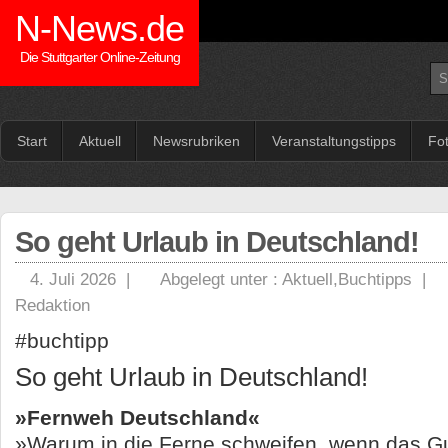
N-News.de
Die Stuttgarter Online-Zeitung
Start
Aktuell
Newsrubriken
Veranstaltungstipps
Fo
So geht Urlaub in Deutschland!
4. Juli 2026 |
Abgelegt unter :
Aktuell
,
Buchtipps
|
Redaktion
#buchtipp
So geht Urlaub in Deutschland!
»Fernweh Deutschland«
»Warum in die Ferne schweifen, wenn das Gu