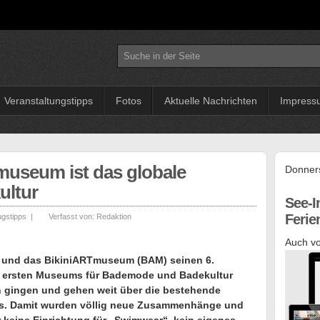
Veranstaltungstipps
Fotos
Aktuelle Nachrichten
Impress
useum ist das globale
Donners
ultur
See-I
Feri
ugstipps
|
Verfasst von:
Redaktion
Auch vo
 80. und das BikiniARTmuseum (BAM) seinen 6.
it ersten Museums für Bademode und Badekultur
n gingen und gehen weit über die bestehende
aus. Damit wurden völlig neue Zusammenhänge und