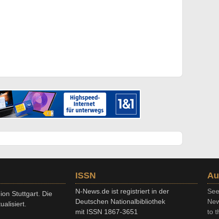
ISSN
Au
N-News.de ist registriert in der
See
on Stuttgart. Die
Deutschen Nationalbibliothek
New
alisiert.
mit ISSN 1867-3651
to t