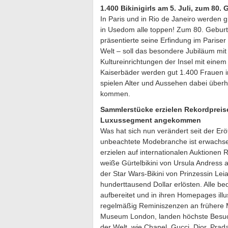
1.400 Bikinigirls am 5. Juli, zum 80. 
In Paris und in Rio de Janeiro werden gr
in Usedom alle toppen! Zum 80. Geburt
präsentierte seine Erfindung im Parise
Welt – soll das besondere Jubiläum mi
Kultureinrichtungen der Insel mit eine
Kaiserbäder werden gut 1.400 Frauen im
spielen Alter und Aussehen dabei überhau
kommen.
Sammlerstücke erzielen Rekordpreis
Luxussegment angekommen
Was hat sich nun verändert seit der Er
unbeachtete Modebranche ist erwachs
erzielen auf internationalen Auktionen 
weiße Gürtelbikini von Ursula Andress
der Star Wars-Bikini von Prinzessin Lei
hunderttausend Dollar erlösten. Alle b
aufbereitet und in ihren Homepages illus
regelmäßig Reminiszenzen an frühere 
Museum London, landen höchste Besuche
der Welt, wie Chanel, Gucci, Dior, Prada