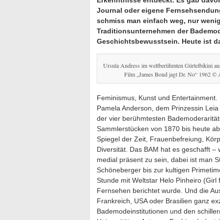
Erkenntnisse entdeckt. Es gab davor
Journal oder eigene Fernsehsendung
schmiss man einfach weg, nur wenig
Traditionsunternehmen der Bademode
Geschichtsbewusstsein. Heute ist d
Ursula Andress im weltberühmten Gürtelbikini au
Film „James Bond jagt Dr. No“ 1962 ©
Feminismus, Kunst und Entertainment.
Pamela Anderson, dem Prinzessin Leia 
der vier berühmtesten Bademoderarität
Sammlerstücken von 1870 bis heute abg
Spiegel der Zeit, Frauenbefreiung, Kör
Diversität. Das BAM hat es geschafft –
medial präsent zu sein, dabei ist man
Schöneberger bis zur kultigen Primetim
Stunde mit Weltstar Helo Pinheiro (Gir
Fernsehen berichtet wurde. Und die Aus
Frankreich, USA oder Brasilien ganz e
Bademodeinstitutionen und den schillern