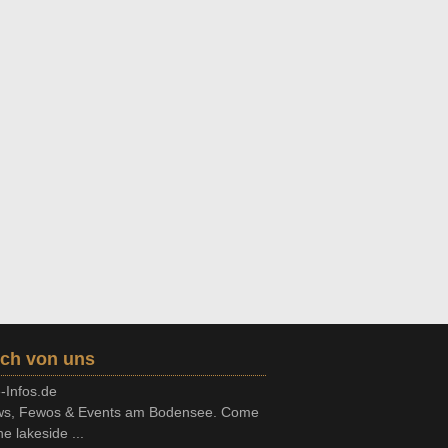
ch von uns
-Infos.de
s, Fewos & Events am Bodensee. Come
he lakeside ...