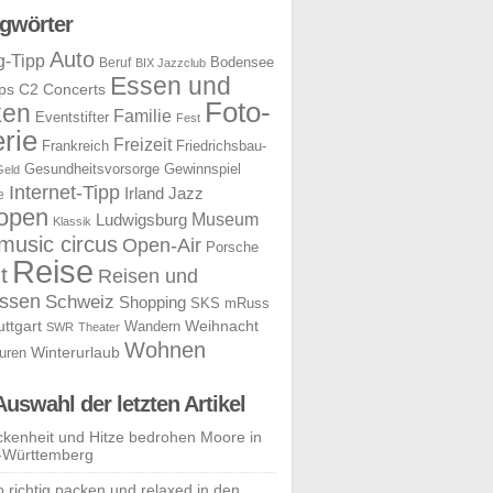
gwörter
Auto
g-Tipp
Bodensee
Beruf
BIX Jazzclub
Essen und
ps
C2 Concerts
Foto-
ken
Familie
Eventstifter
Fest
rie
Freizeit
Frankreich
Friedrichsbau-
Gesundheitsvorsorge
Gewinnspiel
Geld
Internet-Tipp
Irland
Jazz
e
open
Museum
Ludwigsburg
Klassik
music circus
Open-Air
Porsche
Reise
t
Reisen und
ssen
Schweiz
Shopping
SKS mRuss
uttgart
Weihnacht
Wandern
SWR
Theater
Wohnen
uren
Winterurlaub
Auswahl der letzten Artikel
ckenheit und Hitze bedrohen Moore in
-Württemberg
o richtig packen und relaxed in den