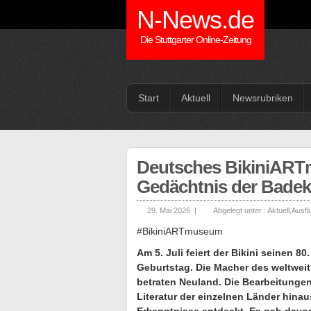
N-News.de
Die Stuttgarter Online-Zeitung
Start
Aktuell
Newsrubriken
Deutsches BikiniARTm
Gedächtnis der Badek
29. Mai 2026 |
Abgelegt unter :
Aktuell
,
Ausfl
#BikiniARTmuseum
Am 5. Juli feiert der Bikini seinen
Geburtstag. Die Macher des weltwe
betraten Neuland. Die Bearbeitunge
Literatur der einzelnen Länder hin