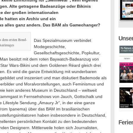
 keine Einrichtung für „Swimwear“, kein eigenes
en. Alte getragene Badeanzüge oder Bikinis
e der großen internationalen
 hatten ein Archiv und ein
as alles ganz anders. Das BAM als Gamechanger?
Unser
s dem ersten Bond-
Das Spezialmuseum verbindet
 Aurimages
Modegeschichte,
Gesellschaftsgeschichte, Popkultur,
 Man besitzt mit dem roten Baywatch-Badeanzug von
Star Wars-Bikini und dem Goldenen Réard gleich drei
en. Es wird die ganze Entwicklung mit wunderbaren
ebildet und inszeniert und man diskutiert Bademode als
perbilder und Moralvorstellungen, auch Feminismus und
 wie kein anderes Museum in Deutschland – weltweit
 Stammgast in Fernsehshows von Jauch, Gottschalk und
e Lifestyle Sendung „Amaury Jr“, in der eine ganze
l from Ipanema) über das BAM im brasilianischen
stellungsinitiatoren haben insbesondere in Deutschland,
xzellenten persönlichen Kontakt zu den bedeutenden
Ferie
den Designern. Mittlerweile holen sich Journalisten,