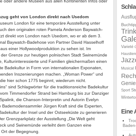
rie oder andere Museen aus allen Kontinenten Infos oder
Schla
zug geht von London direkt nach Usedom
Ausflu
useum London für eine temporäre Ausstellung unter
Buchtip
auch den originalen roten Pamela Anderson Baywatch-
Trin
tzt direkt von London nach Usedom, wo er ab dem 3.
Gale
ginal Baywatch-Badehose von Partner David Hasselhoff
Varieté
aus einer Hollywoodproduktion zu sehen ist. Im
Haustier
n der Grenze zur heutigen polnischen Stadt Swinemünde
Jazz
, Kulturinteressierte und Familien gleichermaßen einen
ite Badekultur in Form von internationalen Exponaten,
Musical
annenden Inszenierungen machen. „Woman Power“ und
Rech
e, die hier schon 1775 beginnt, wiederum nicht.
Genie
s“ sind Schlagwörter für die traditionsreiche Badekultur
St
Sport
vom Timmendorfer Strand bei Hamburg bis zur Danziger
Winterto
z Spalink, die Chanson-Interpretin und Autorin Evelyn
he Bademodensammler Jürgen Kraft sind die Experten,
Eine 
r Badekultur der Insel und der Ostseeküste zu generieren
 Der Grenzparkplatz der Ausstellung „Die Welt geht
Tro
lbeck und Swinemünde verleiht dem Ganzen eine
Baden
s Ort der Begegnung.
Aut