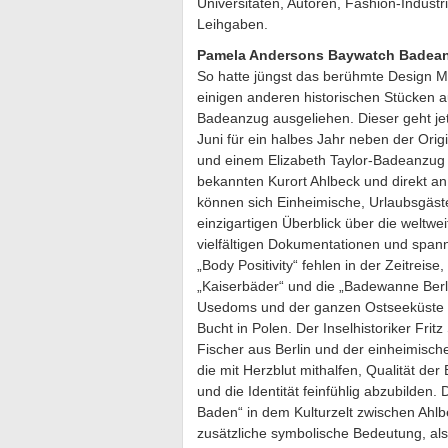
Universitäten, Autoren, Fashion-Indust
Leihgaben.
Pamela Andersons Baywatch Badean
So hatte jüngst das berühmte Design M
einigen anderen historischen Stücken 
Badeanzug ausgeliehen. Dieser geht je
Juni für ein halbes Jahr neben der Ori
und einem Elizabeth Taylor-Badeanzug 
bekannten Kurort Ahlbeck und direkt a
können sich Einheimische, Urlaubsgäste
einzigartigen Überblick über die weltwe
vielfältigen Dokumentationen und sp
„Body Positivity“ fehlen in der Zeitreis
„Kaiserbäder“ und die „Badewanne Berlin
Usedoms und der ganzen Ostseeküste 
Bucht in Polen. Der Inselhistoriker Frit
Fischer aus Berlin und der einheimisc
die mit Herzblut mithalfen, Qualität de
und die Identität feinfühlig abzubilden.
Baden“ in dem Kulturzelt zwischen Ah
zusätzliche symbolische Bedeutung, al