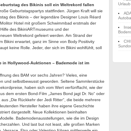
Urlaub
Geburtstag des Bikinis soll ein Weltrekord fallen
oße Geburtstagspartys stattfinden. Jürgen Kraft will sie
ADA
stag des Bikinis – der legendäre Designer Louis Réard
Autoba
r Molitor Hotel mit großem Schwimmbad erstmals der
Ins
t Hilfe des BikiniARTmuseums und der
Boden
m neuen Weltrekord gefeiert werden. Am Strand der
CHI
 Bikini erwartet, ganz im Sinne von Body Positivity
Sundow
pt keine Rolle. Jeder, der sich im Bikini wohlfühlt, soll
e in Hollywood-Auktionen – Bademode ist im
öffnung des BAM vor sechs Jahren? Vieles, eine
en und selbstbewusst geworden. Seltene Sammlerstücke
Rekordpreise, haben sich vom Wert verfünffacht, wie der
 aus dem ersten Bond-Film „James Bond jagt Dr. No“ oder
a aus „Die Rückkehr der Jedi Ritter“, die beide mehrere
edeutenden Hersteller haben ihre eigene Geschichte
triert dargestellt. Neue Kollektionen beinhalten
Modelle. Bademodenausstellungen, wie die im Design
rzahlen. Und last but not least, alle großen Marken
, Versace, Etro oder Valentino führen mittlerweile ein