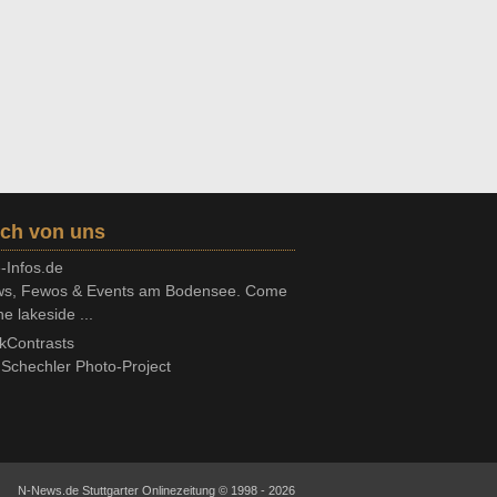
ch von uns
-Infos.de
s, Fewos & Events am Bodensee. Come
he lakeside ...
kContrasts
Schechler Photo-Project
N-News.de Stuttgarter Onlinezeitung © 1998 - 2026