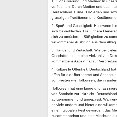
1. Globalisierung und Medien: In unser
verflochten. Durch Medien und das Inte
Deutschland. Filme, TV-Serien und soz
gruseligen Traditionen und Kostümen d
2. Spaß und Geselligkeit: Halloween bie
sich zu verkleiden. Die jüngere Generat
sich zu amüsieren, Süßigkeiten zu samm
willkommener Ausbruch aus dem Alltag.
3. Handel und Wirtschaft: Wie bei vielen
Geschäfte bieten eine Vielzahl von De
kommerzielle Aspekt hat zur Verbreitun
4. Kulturelle Offenheit: Deutschland hat 
offen für die Übernahme und Anpassung 
von Festen wie Halloween, die in ande
Halloween hat eine lange und faszinier
von Samhain zurückreicht. Deutschland h
aufgenommen und angepasst. Während ein
es viele andere und bietet eine willko
einem globalen Fest geworden, das Me
zusammenbringt und eine Mischung aus 