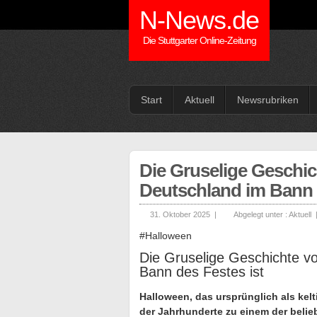
N-News.de
Die Stuttgarter Online-Zeitung
Start
Aktuell
Newsrubriken
Die Gruselige Geschi
Deutschland im Bann d
31. Oktober 2025 |
Abgelegt unter :
Aktuell
#Halloween
Die Gruselige Geschichte 
Bann des Festes ist
Halloween, das ursprünglich als kel
der Jahrhunderte zu einem der belie