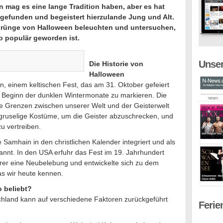
en mag es eine lange Tradition haben, aber es hat
efunden und begeistert hierzulande Jung und Alt.
rsprünge von Halloween beleuchten und untersuchen,
o populär geworden ist.
Unser
Die Historie von
Halloween
, einem keltischen Fest, das am 31. Oktober gefeiert
 Beginn der dunklen Wintermonate zu markieren. Die
ie Grenzen zwischen unserer Welt und der Geisterwelt
uselige Kostüme, um die Geister abzuschrecken, und
u vertreiben.
 Samhain in den christlichen Kalender integriert und als
kannt. In den USA erfuhr das Fest im 19. Jahrhundert
erer eine Neubelebung und entwickelte sich zu dem
as wir heute kennen.
 beliebt?
schland kann auf verschiedene Faktoren zurückgeführt
Ferie