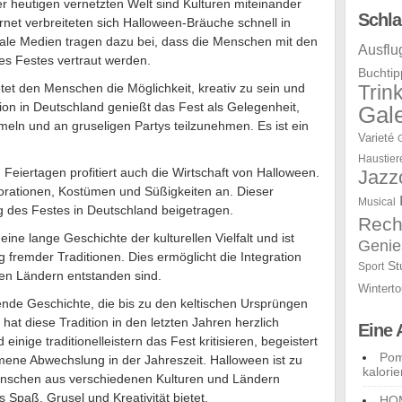
er heutigen vernetzten Welt sind Kulturen miteinander
Schla
rnet verbreiteten sich Halloween-Bräuche schnell in
iale Medien tragen dazu bei, dass die Menschen mit den
Ausflu
es Festes vertraut werden.
Buchtip
tet den Menschen die Möglichkeit, kreativ zu sein und
Trin
ion in Deutschland genießt das Fest als Gelegenheit,
Gale
eln und an gruseligen Partys teilzunehmen. Es ist ein
Varieté
Haustier
 Feiertagen profitiert auch die Wirtschaft von Halloween.
Jazz
korationen, Kostümen und Süßigkeiten an. Dieser
Musical
g des Festes in Deutschland beigetragen.
Rech
eine lange Geschichte der kulturellen Vielfalt und ist
Genie
fremder Traditionen. Dies ermöglicht die Integration
St
Sport
ren Ländern entstanden sind.
Winterto
ende Geschichte, die bis zu den keltischen Ursprüngen
at diese Tradition in den letzten Jahren herzlich
Eine 
ige traditionelleistern das Fest kritisieren, begeistert
Pom
mmene Abwechslung in der Jahreszeit. Halloween ist zu
kalori
nschen aus verschiedenen Kulturen und Ländern
Spaß, Grusel und Kreativität bietet.
HOM