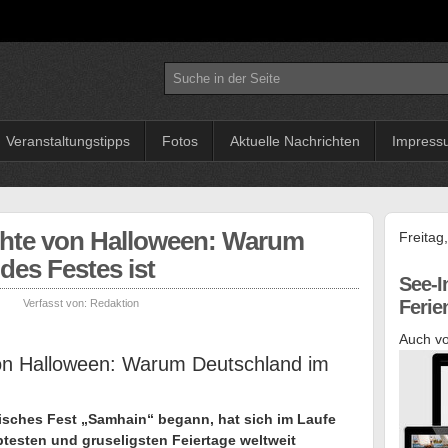
Veranstaltungstipps
Fotos
Aktuelle Nachrichten
Impress
chte von Halloween: Warum
Freitag
es Festes ist
See-I
Feri
|
Verfasst von:
Redaktion
Auch vo
von Halloween: Warum Deutschland im
tisches Fest „Samhain“ begann, hat sich im Laufe
btesten und gruseligsten Feiertage weltweit