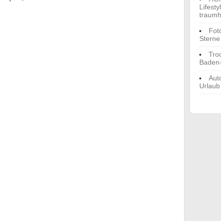
Lifest
traumh
Fot
Sterne
Tro
Baden
Aut
Urlaub