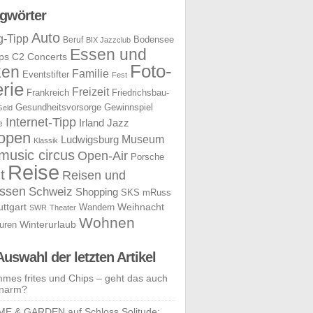
gwörter
Auto
g-Tipp
Bodensee
Beruf
BIX Jazzclub
Essen und
ps
C2 Concerts
Foto-
ken
Familie
Eventstifter
Fest
rie
Freizeit
Frankreich
Friedrichsbau-
Gesundheitsvorsorge
Gewinnspiel
Geld
Internet-Tipp
Irland
Jazz
e
open
Museum
Ludwigsburg
Klassik
music circus
Open-Air
Porsche
Reise
t
Reisen und
ssen
Schweiz
Shopping
SKS mRuss
uttgart
Weihnacht
Wandern
SWR
Theater
Wohnen
uren
Winterurlaub
Auswahl der letzten Artikel
mes frites und Chips – geht das auch
enarm?
E & GARDEN auf Schloss Solitude: