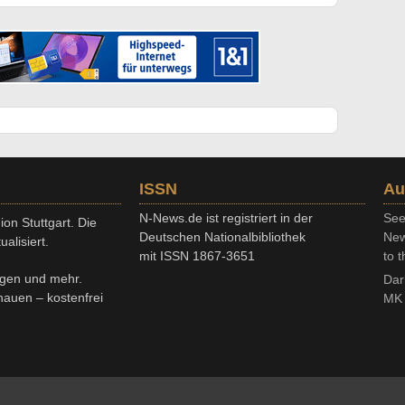
ISSN
Au
N-News.de ist registriert in der
See
on Stuttgart. Die
Deutschen Nationalbibliothek
New
alisiert.
mit ISSN 1867-3651
to t
ngen und mehr.
Dar
chauen – kostenfrei
MK 