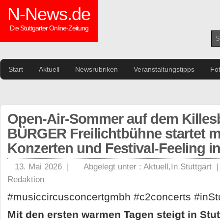
N-News.de
Die Stuttgarter Online-Zeitung
Start
Aktuell
Newsrubriken
Veranstaltungstipps
Fo
Open-Air-Sommer auf dem Killesb
BÜRGER Freilichtbühne startet m
Konzerten und Festival-Feeling in
13. Mai 2026 |
Abgelegt unter :
Aktuell
,
In Stuttgart
Redaktion
#musiccircusconcertgmbh #c2concerts #inStu
Mit den ersten warmen Tagen steigt in Stut