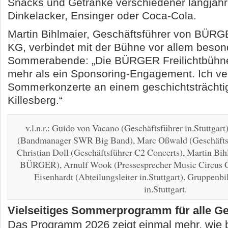
Snacks und Getränke verschiedener langjähri
Dinkelacker, Ensinger oder Coca-Cola.
Martin Bihlmaier, Geschäftsführer von BÜ
KG, verbindet mit der Bühne vor allem beson
Sommerabende: „Die BÜRGER Freilichtbühne i
mehr als ein Sponsoring-Engagement. Ich ver
Sommerkonzerte an einem geschichtsträchti
Killesberg.“
v.l.n.r.: Guido von Vacano (Geschäftsführer in.Stuttgar
(Bandmanager SWR Big Band), Marc Oßwald (Geschäftsf
Christian Doll (Geschäftsführer C2 Concerts), Martin Bih
BÜRGER), Arnulf Wook (Pressesprecher Music Circus Co
Eisenhardt (Abteilungsleiter in.Stuttgart). Gruppenbi
in.Stuttgart.
Vielseitiges Sommerprogramm für alle G
Das Programm 2026 zeigt einmal mehr, wie b