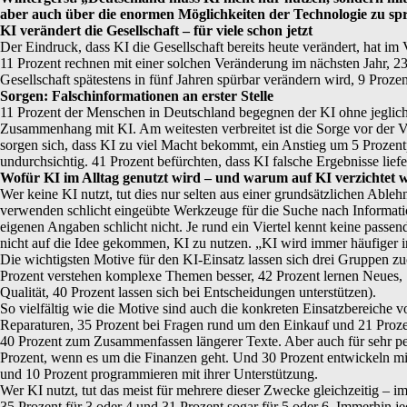
aber auch über die enormen Möglichkeiten der Technologie zu spre
KI verändert die Gesellschaft – für viele schon jetzt
Der Eindruck, dass KI die Gesellschaft bereits heute verändert, hat im
11 Prozent rechnen mit einer solchen Veränderung im nächsten Jahr, 2
Gesellschaft spätestens in fünf Jahren spürbar verändern wird, 9 Proze
Sorgen: Falschinformationen an erster Stelle
11 Prozent der Menschen in Deutschland begegnen der KI ohne jegliche 
Zusammenhang mit KI. Am weitesten verbreitet ist die Sorge vor der V
sorgen sich, dass KI zu viel Macht bekommt, ein Anstieg um 5 Prozent
undurchsichtig. 41 Prozent befürchten, dass KI falsche Ergebnisse li
Wofür KI im Alltag genutzt wird – und warum auf KI verzichtet 
Wer keine KI nutzt, tut dies nur selten aus einer grundsätzlichen Abl
verwenden schlicht eingeübte Werkzeuge für die Suche nach Informatio
eigenen Angaben schlicht nicht. Je rund ein Viertel kennt keine passe
nicht auf die Idee gekommen, KI zu nutzen. „KI wird immer häufiger i
Die wichtigsten Motive für den KI-Einsatz lassen sich drei Gruppen z
Prozent verstehen komplexe Themen besser, 42 Prozent lernen Neues, 
Qualität, 40 Prozent lassen sich bei Entscheidungen unterstützen).
So vielfältig wie die Motive sind auch die konkreten Einsatzbereiche 
Reparaturen, 35 Prozent bei Fragen rund um den Einkauf und 21 Prozen
40 Prozent zum Zusammenfassen längerer Texte. Aber auch für sehr pe
Prozent, wenn es um die Finanzen geht. Und 30 Prozent entwickeln mit
und 10 Prozent programmieren mit ihrer Unterstützung.
Wer KI nutzt, tut das meist für mehrere dieser Zwecke gleichzeitig – 
35 Prozent für 3 oder 4 und 31 Prozent sogar für 5 oder 6. Immerhin je