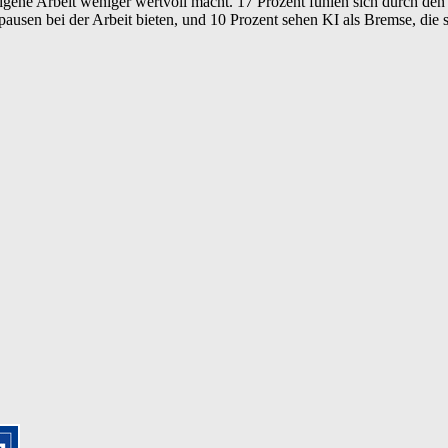
 eigene Arbeit weniger wertvoll macht. 17 Prozent fühlen sich durch den
sen bei der Arbeit bieten, und 10 Prozent sehen KI als Bremse, die sie