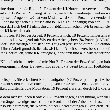
r eine dominierende Rolle. 71 Prozent der KI-Nutzenden verwenden 
ommt auf 35 Prozent Nutzung. Alle übrigen KI-Anwendungen bleiben wei
päische Angebot LeChat von Mistral wird von 4 Prozent verwendet. Dab
Bundesbürger sehen Deutschland bei KI als zu abhängig von den USA,
pa darf sich bei KI nicht einseitig abhängig machen. Wir brauchen eigen
hnen KI komplett ab
 nutzen KI bei der Arbeit: 8 Prozent täglich, 18 Prozent mindestens e
, tut dies überwiegend mit Wissen des Arbeitgebers (84 Prozent). Aller
der Erwerbstätigen hat sich ihre Tätigkeit jetzt schon durch KI verände
 ihrer Arbeit grundsätzlich ab. „KI kann Arbeit sicherer, besser und 
z herstellen, seine KI-Strategie gut erklären und alle Mitarbeiterinn
I noch nicht ausreichend mit: Nur 21 Prozent der Erwerbstätigen haben
hrgenommen haben. Dagegen gibt es bei 37 Prozent keine KI-Fortbildung
eitsplatz: Sie erleichtert Routineaufgaben (47 Prozent) und spart Arbei
Prozent sehen eine Beschleunigung von Prozessen, ebenso viele eine V
igkeit und steigert die Motivation. 19 Prozent erwarten durch KI Expert
em menschlichen Kontakt: 62 Prozent sagen, es sei unklar, wer für Fehl
 bemängeln weniger menschlichen Kontakt bei der Arbeit. 34 Prozent be
nso viele fürchten, die Kontrolle über Entscheidungen zu verlieren. 2