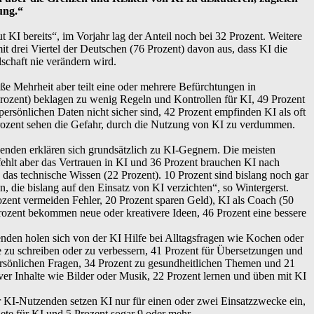
ung.“
 KI bereits“, im Vorjahr lag der Anteil noch bei 32 Prozent. Weitere
t drei Viertel der Deutschen (76 Prozent) davon aus, dass KI die
lschaft nie verändern wird.
ße Mehrheit aber teilt eine oder mehrere Befürchtungen in
Prozent) beklagen zu wenig Regeln und Kontrollen für KI, 49 Prozent
rsönlichen Daten nicht sicher sind, 42 Prozent empfinden KI als oft
 Prozent sehen die Gefahr, durch die Nutzung von KI zu verdummen.
zenden erklären sich grundsätzlich zu KI-Gegnern. Die meisten
fehlt aber das Vertrauen in KI und 36 Prozent brauchen KI nach
das technische Wissen (22 Prozent). 10 Prozent sind bislang noch gar
 die bislang auf den Einsatz von KI verzichten“, so Wintergerst.
ozent vermeiden Fehler, 20 Prozent sparen Geld), KI als Coach (50
rozent bekommen neue oder kreativere Ideen, 46 Prozent eine bessere
enden holen sich von der KI Hilfe bei Alltagsfragen wie Kochen oder
e zu schreiben oder zu verbessern, 41 Prozent für Übersetzungen und
rsönlichen Fragen, 34 Prozent zu gesundheitlichen Themen und 21
ver Inhalte wie Bilder oder Musik, 22 Prozent lernen und üben mit KI
er KI-Nutzenden setzen KI nur für einen oder zwei Einsatzzwecke ein,
ete für KI und 5 Prozent sogar 9 oder mehr.