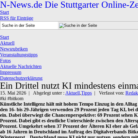
N-News.de
Die Stuttgarter Online-Z
Start
RSS für Einträge
Start
Aktuell
Newsrubriken
Veranstaltungstipps
Fotos
Aktuelle Nachrichten
Impressum
Datenschutzerklärung
Ein Drittel nutzt KI mindestens ein
15. Mai 2026 |
Abgelegt unter :
Aktuell
,
Tipps
|
Verfasst von:
Redak
#ki #bitkom
Künstliche Intelligenz hält mit hohem Tempo Einzug in den Alltag 
den 16- bis 29-Jährigen verwenden 29 Prozent jeden Tag KI, bei 
ein. Dabei überwiegt die Chancenperspektive: 69 Prozent sehen KI
Prozent. Dabei gibt es deutliche Unterschiede zwischen den Alter
Prozent. Umgekehrt sehen 37 Prozent der Älteren KI eher als Gefa
ab 16 Jahren in Deutschland im Auftrag des Digitalverbands Bitko
Wintergerst. „Deutschland muss KI nicht nur nutzen, sondern mitg