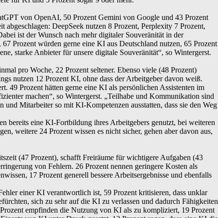
ChatGPT von OpenAI, 50 Prozent Gemini von Google und 43 Prozent
t abgeschlagen: DeepSeek nutzen 8 Prozent, Perplexity 7 Prozent,
ei ist der Wunsch nach mehr digitaler Souveränität in der
 67 Prozent würden gerne eine KI aus Deutschland nutzen, 65 Prozent
e, starke Anbieter für unsere digitale Souveränität“, so Wintergerst.
inmal pro Woche, 22 Prozent seltener. Ebenso viele (48 Prozent)
dings nutzen 12 Prozent KI, ohne dass der Arbeitgeber davon weiß.
rt. 49 Prozent hätten gerne eine KI als persönlichen Assistenten im
effizienter machen“, so Wintergerst. „Teilhabe und Kommunikation sind
en und Mitarbeiter so mit KI-Kompetenzen ausstatten, dass sie den Weg
 bereits eine KI-Fortbildung ihres Arbeitgebers genutzt, bei weiteren
en, weitere 24 Prozent wissen es nicht sicher, gehen aber davon aus,
tszeit (47 Prozent), schafft Freiräume für wichtigere Aufgaben (43
erringerung von Fehlern. 26 Prozent nennen geringere Kosten als
enwissen, 17 Prozent generell bessere Arbeitsergebnisse und ebenfalls
er einer KI verantwortlich ist, 59 Prozent kritisieren, dass unklar
fürchten, sich zu sehr auf die KI zu verlassen und dadurch Fähigkeiten
0 Prozent empfinden die Nutzung von KI als zu kompliziert, 19 Prozent