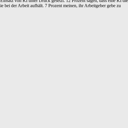
 Einsatz von KI unter Druck gesetzt. 12 Prozent sagen, dass eine KI die
 bei der Arbeit aufhält. 7 Prozent meinen, ihr Arbeitgeber gebe zu