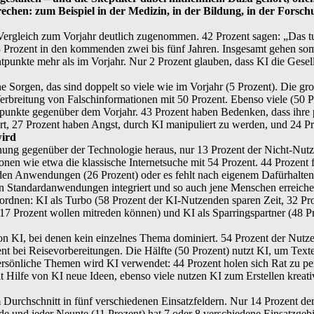
chen: zum Beispiel in der Medizin, in der Bildung, in der Forsch
 Vergleich zum Vorjahr deutlich zugenommen. 42 Prozent sagen: „Das tut
3 Prozent in den kommenden zwei bis fünf Jahren. Insgesamt gehen somi
ntpunkte mehr als im Vorjahr. Nur 2 Prozent glauben, dass KI die Gesel
Sorgen, das sind doppelt so viele wie im Vorjahr (5 Prozent). Die gro
erbreitung von Falschinformationen mit 50 Prozent. Ebenso viele (50 
punkte gegenüber dem Vorjahr. 43 Prozent haben Bedenken, dass ihre pe
efert, 27 Prozent haben Angst, durch KI manipuliert zu werden, und 24
wird
ehnung gegenüber der Technologie heraus, nur 13 Prozent der Nicht-Nut
nen wie etwa die klassische Internetsuche mit 54 Prozent. 44 Prozent 
nden Anwendungen (26 Prozent) oder es fehlt nach eigenem Dafürhalten 
n Standardanwendungen integriert und so auch jene Menschen erreichen,
uordnen: KI als Turbo (58 Prozent der KI-Nutzenden sparen Zeit, 32 Pr
17 Prozent wollen mitreden können) und KI als Sparringspartner (48 P
von KI, bei denen kein einzelnes Thema dominiert. 54 Prozent der Nutz
t bei Reisevorbereitungen. Die Hälfte (50 Prozent) nutzt KI, um Text
rsönliche Themen wird KI verwendet: 44 Prozent holen sich Rat zu pe
 Hilfe von KI neue Ideen, ebenso viele nutzen KI zum Erstellen kreati
im Durchschnitt in fünf verschiedenen Einsatzfeldern. Nur 14 Prozent d
de und jeder Neunte (11 Prozent) hat 7 oder 8 verschiedene Einsatzgebi