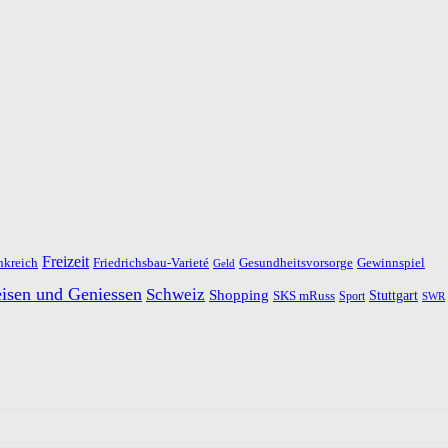
Freizeit
nkreich
Friedrichsbau-Varieté
Gesundheitsvorsorge
Gewinnspiel
Geld
isen und Geniessen
Schweiz
Shopping
SKS mRuss
Stuttgart
Sport
SWR