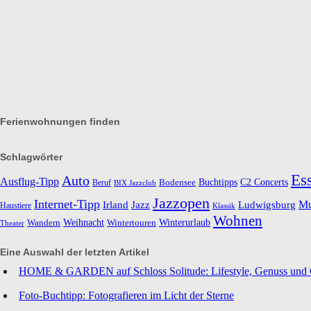
Ferienwohnungen finden
Schlagwörter
Es
Auto
Ausflug-Tipp
Buchtipps
C2 Concerts
Beruf
Bodensee
BIX Jazzclub
Jazzopen
Internet-Tipp
M
Ludwigsburg
Irland
Jazz
Haustiere
Klassik
Wohnen
Weihnacht
Wintertouren
Winterurlaub
Wandern
Theater
Eine Auswahl der letzten Artikel
HOME & GARDEN auf Schloss Solitude: Lifestyle, Genuss und Ol
Foto-Buchtipp: Fotografieren im Licht der Sterne