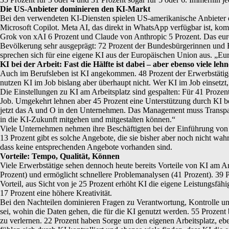
Die US-Anbieter dominieren den KI-Markt
Bei den verwendeten KI-Diensten spielen US-amerikanische Anbiete
Microsoft Copilot. Meta AI, das direkt in WhatsApp verfügbar ist, k
Grok von xAI 6 Prozent und Claude von Anthropic 5 Prozent. Das euro
Bevölkerung sehr ausgeprägt: 72 Prozent der Bundesbürgerinnen und 
sprechen sich für eine eigene KI aus der Europäischen Union aus. „Euro
KI bei der Arbeit: Fast die Hälfte ist dabei – aber ebenso viele le
Auch im Berufsleben ist KI angekommen. 48 Prozent der Erwerbstätigen
nutzen KI im Job bislang aber überhaupt nicht. Wer KI im Job einsetzt
Die Einstellungen zu KI am Arbeitsplatz sind gespalten: Für 41 Prozent 
Job. Umgekehrt lehnen aber 45 Prozent eine Unterstützung durch KI bei
jetzt das A und O in den Unternehmen. Das Management muss Transparen
in die KI-Zukunft mitgehen und mitgestalten können.“
Viele Unternehmen nehmen ihre Beschäftigten bei der Einführung von K
13 Prozent gibt es solche Angebote, die sie bisher aber noch nicht wa
dass keine entsprechenden Angebote vorhanden sind.
Vorteile: Tempo, Qualität, Können
Viele Erwerbstätige sehen dennoch heute bereits Vorteile von KI am Arb
Prozent) und ermöglicht schnellere Problemanalysen (41 Prozent). 39 
Vorteil, aus Sicht von je 25 Prozent erhöht KI die eigene Leistungsfäh
17 Prozent eine höhere Kreativität.
Bei den Nachteilen dominieren Fragen zu Verantwortung, Kontrolle und d
sei, wohin die Daten gehen, die für die KI genutzt werden. 55 Prozent
zu verlernen. 22 Prozent haben Sorge um den eigenen Arbeitsplatz, ebe