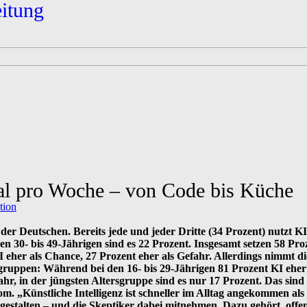
eitung
mal pro Woche – von Code bis Küche
tion
der Deutschen. Bereits jede und jeder Dritte (34 Prozent) nutzt K
den 30- bis 49-Jährigen sind es 22 Prozent. Insgesamt setzen 58
 eher als Chance, 27 Prozent eher als Gefahr. Allerdings nimmt di
sgruppen: Während bei den 16- bis 29-Jährigen 81 Prozent KI eher
hr, in der jüngsten Altersgruppe sind es nur 17 Prozent. Das sin
m. „Künstliche Intelligenz ist schneller im Alltag angekommen als
estalten – und die Skeptiker dabei mitnehmen. Dazu gehört, offen