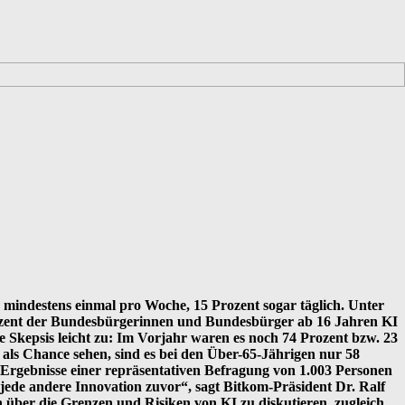
I mindestens einmal pro Woche, 15 Prozent sogar täglich. Unter
 Prozent der Bundesbürgerinnen und Bundesbürger ab 16 Jahren KI
e Skepsis leicht zu: Im Vorjahr waren es noch 74 Prozent bzw. 23
 als Chance sehen, sind es bei den Über-65-Jährigen nur 58
d Ergebnisse einer repräsentativen Befragung von 1.003 Personen
 jede andere Innovation zuvor“, sagt Bitkom-Präsident Dr. Ralf
 über die Grenzen und Risiken von KI zu diskutieren, zugleich