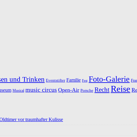
Foto-Galerie
sen und Trinken
Familie
Fra
Eventstifter
Fest
Reise
Recht
music circus
Open-Air
Re
useum
Porsche
Musical
dtimer vor traumhafter Kulisse