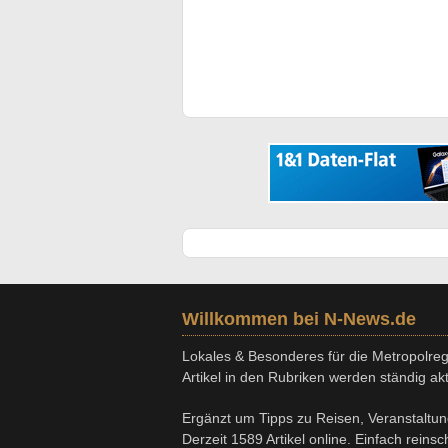
Willkommen bei N-News.de
Lokales & Besonderes für die Metropolregi
Artikel in den Rubriken werden ständig aktu
Ergänzt um Tipps zu Reisen, Veranstaltu
Derzeit 1589 Artikel online. Einfach reins