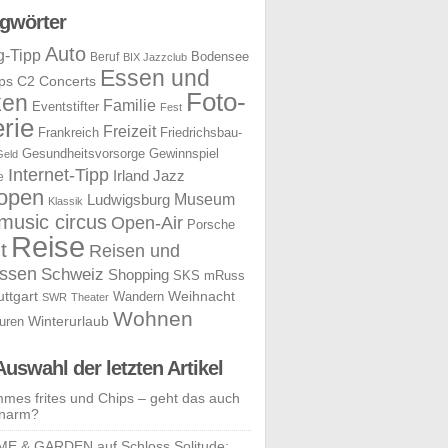
gwörter
Auto
g-Tipp
Bodensee
Beruf
BIX Jazzclub
Essen und
ps
C2 Concerts
Foto-
ken
Familie
Eventstifter
Fest
rie
Freizeit
Frankreich
Friedrichsbau-
Gesundheitsvorsorge
Gewinnspiel
Geld
Internet-Tipp
Irland
Jazz
e
open
Museum
Ludwigsburg
Klassik
music circus
Open-Air
Porsche
Reise
t
Reisen und
ssen
Schweiz
Shopping
SKS mRuss
uttgart
Weihnacht
Wandern
SWR
Theater
Wohnen
uren
Winterurlaub
Auswahl der letzten Artikel
mes frites und Chips – geht das auch
enarm?
E & GARDEN auf Schloss Solitude: