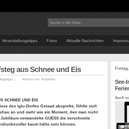
Veranstaltungstipps
Fotos
Aktuelle Nachrichten
Impress
fsteg aus Schnee und Eis
Freitag
lugstipps
|
Verfasst von:
Redaktion
See-I
Feri
Auch vo
S SCHNEE UND EIS
sse des Iglu-Dorfes Gstaad abspielte, fühlte sich
schau an und mehr wie ein Moment, den man nicht
n Jubiläum verwandelte GUESS die verschneite
indrucksvoller kaum hätte sein können.