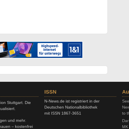
ISSN
Au
N-News.de ist registriert in der
See
on Stuttgart. Die
Deutschen Nationalbibliothek
New
alisiert.
mit ISSN 1867-3651
to t
ngen und mehr.
Dar
chauen – kostenfrei
MK 