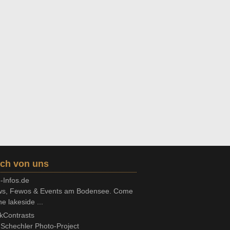
ch von uns
-Infos.de
s, Fewos & Events am Bodensee. Come
he lakeside ...
kContrasts
Schechler Photo-Project