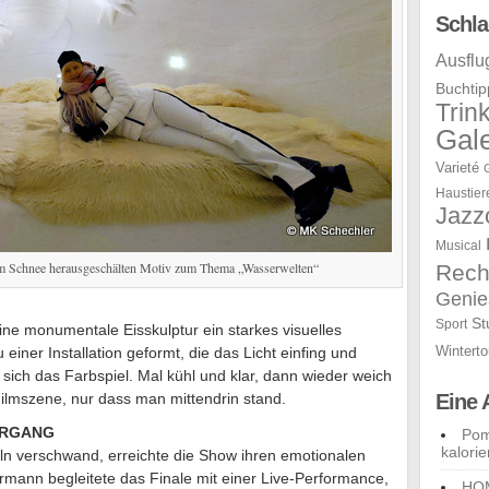
Schla
Ausflu
Buchtip
Trin
Gale
Varieté
Haustier
Jazz
Musical
dem Schnee herausgeschälten Motiv zum Thema „Wasserwelten“
Rech
Genie
St
Sport
ne monumentale Eisskulptur ein starkes visuelles
Winterto
iner Installation geformt, die das Licht einfing und
e sich das Farbspiel. Mal kühl und klar, dann wieder weich
Filmszene, nur dass man mittendrin stand.
Eine 
ERGANG
Pom
kalori
ln verschwand, erreichte die Show ihren emotionalen
rmann begleitete das Finale mit einer Live-Performance,
HOM