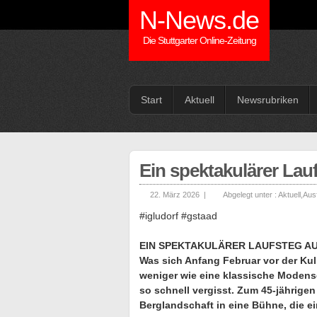
N-News.de
Die Stuttgarter Online-Zeitung
Start
Aktuell
Newsrubriken
Ein spektakulärer Lau
22. März 2026 |
Abgelegt unter :
Aktuell
,
Ausf
#igludorf #gstaad
EIN SPEKTAKULÄRER LAUFSTEG AU
Was sich Anfang Februar vor der Kuli
weniger wie eine klassische Moden
so schnell vergisst. Zum 45-jährige
Berglandschaft in eine Bühne, die e