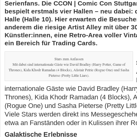
Serienfans. Die CCON | Comic Con Stuttga
bespielt erstmals vier Hallen – neu dabei: 
Halle (Halle 10). Hier erwarten die Besuche
anderem die riesige Artist Alley mit über 3
Künstler:innen, eine Retro-Area voller Vi
ein Bereich für Trading Cards.
Stars zum Anfassen
Mit dabei sind internationale Gäste wie David Bradley (Harry Potter, Game of
Thrones), Kida Khodr Ramadan (4 Blocks), Alistair Petrie (Rogue One) und Sasha
Pieterse (Pretty Little Liars).
internationale Gäste wie David Bradley (Harr
Thrones), Kida Khodr Ramadan (4 Blocks), Ali
(Rogue One) und Sasha Pieterse (Pretty Littl
Viele Stars werden direkt ins Messegesche
etwa an Fanständen oder in Kulissen ihrer Ro
Galaktische Erlebnisse