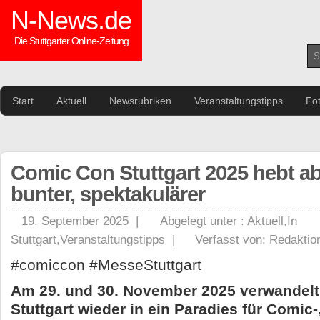
N-News.de
Die Stuttgarter Online-Zeitung
Start
Aktuell
Newsrubriken
Veranstaltungstipps
Fo
Comic Con Stuttgart 2025 hebt ab
bunter, spektakulärer
19. September 2025 |
Abgelegt unter :
Aktuell
,
In
Stuttgart
,
Veranstaltungstipps
|
Verfasst von:
Redaktio
#comiccon #MesseStuttgart
Am 29. und 30. November 2025 verwandelt
Stuttgart wieder in ein Paradies für Comic-