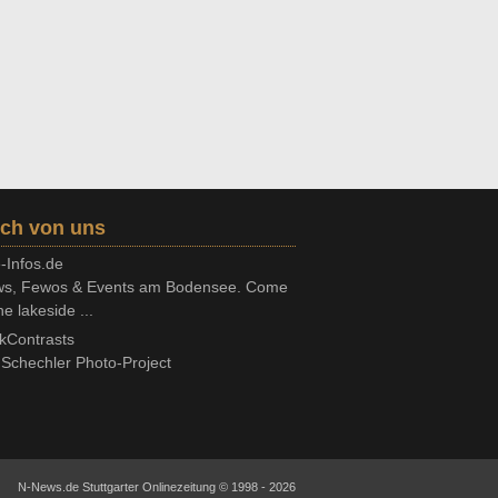
ch von uns
-Infos.de
s, Fewos & Events am Bodensee. Come
he lakeside ...
kContrasts
Schechler Photo-Project
N-News.de Stuttgarter Onlinezeitung © 1998 - 2026