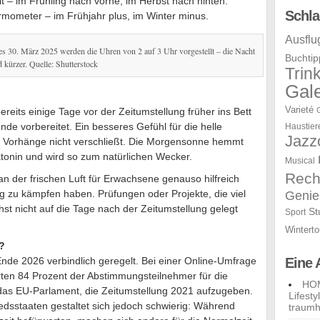
t – im Frühling nach vorne, im Herbst nach hinten.
Schla
ermometer – im Frühjahr plus, im Winter minus.
Ausflu
s 30. März 2025 werden die Uhren von 2 auf 3 Uhr vorgestellt – die Nacht
Buchtip
 kürzer. Quelle: Shutterstock
Trin
Gale
Varieté
reits einige Tage vor der Zeitumstellung früher ins Bett
unde vorbereitet. Ein besseres Gefühl für die helle
Haustier
Jazz
d Vorhänge nicht verschließt. Die Morgensonne hemmt
tonin und wird so zum natürlichen Wecker.
Musical
Rech
n der frischen Luft für Erwachsene genauso hilfreich
ung zu kämpfen haben. Prüfungen oder Projekte, die viel
Genie
hst nicht auf die Tage nach der Zeitumstellung gelegt
St
Sport
Winterto
?
Ende 2026 verbindlich geregelt. Bei einer Online-Umfrage
Eine 
ten 84 Prozent der Abstimmungsteilnehmer für die
HOM
das EU-Parlament, die Zeitumstellung 2021 aufzugeben.
Lifest
dsstaaten gestaltet sich jedoch schwierig: Während
traumh