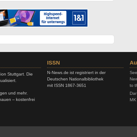
ISSN
Au
N-News.de ist registriert in der
See
on Stuttgart. Die
Deutschen Nationalbibliothek
New
alisiert.
mit ISSN 1867-3651
to t
ngen und mehr.
Dar
chauen – kostenfrei
MK 