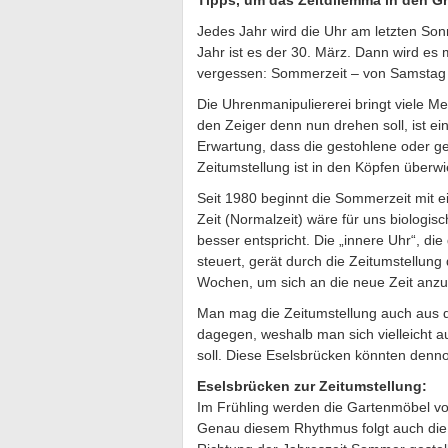
Tipps, um das Zeitdilemma in den G
Jedes Jahr wird die Uhr am letzten Son
Jahr ist es der 30. März. Dann wird es 
vergessen: Sommerzeit – von Samstag 
Die Uhrenmanipuliererei bringt viele 
den Zeiger denn nun drehen soll, ist ei
Erwartung, dass die gestohlene oder g
Zeitumstellung ist in den Köpfen überw
Seit 1980 beginnt die Sommerzeit mit e
Zeit (Normalzeit) wäre für uns biologis
besser entspricht. Die „innere Uhr“, d
steuert, gerät durch die Zeitumstellung
Wochen, um sich an die neue Zeit anz
Man mag die Zeitumstellung auch aus di
dagegen, weshalb man sich vielleicht au
soll. Diese Eselsbrücken könnten denno
Eselsbrücken zur Zeitumstellung:
Im Frühling werden die Gartenmöbel vor 
Genau diesem Rhythmus folgt auch die U