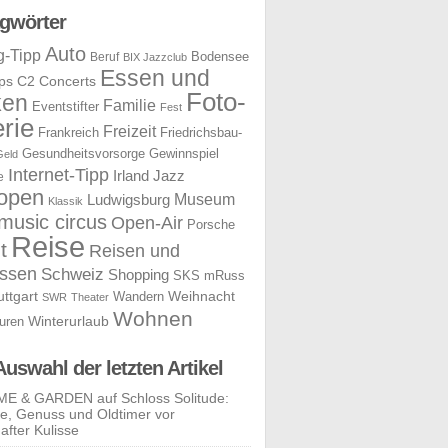
gwörter
Auto
g-Tipp
Bodensee
Beruf
BIX Jazzclub
Essen und
ps
C2 Concerts
Foto-
ken
Familie
Eventstifter
Fest
rie
Freizeit
Frankreich
Friedrichsbau-
Gesundheitsvorsorge
Gewinnspiel
Geld
Internet-Tipp
Irland
Jazz
e
open
Museum
Ludwigsburg
Klassik
music circus
Open-Air
Porsche
Reise
t
Reisen und
ssen
Schweiz
Shopping
SKS mRuss
uttgart
Weihnacht
Wandern
SWR
Theater
Wohnen
uren
Winterurlaub
Auswahl der letzten Artikel
E & GARDEN auf Schloss Solitude:
yle, Genuss und Oldtimer vor
after Kulisse