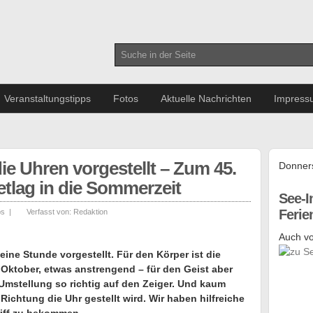
Veranstaltungstipps
Fotos
Aktuelle Nachrichten
Impress
e Uhren vorgestellt – Zum 45.
Donners
etlag in die Sommerzeit
See-I
Feri
ps
|
Verfasst von:
Redaktion
Auch vo
ne Stunde vorgestellt. Für den Körper ist die
 Oktober, etwas anstrengend – für den Geist aber
 Umstellung so richtig auf den Zeiger. Und kaum
ichtung die Uhr gestellt wird. Wir haben hilfreiche