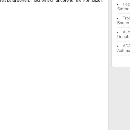
eit befürworten, machen sich andere für die Normalzeit
Fot
Sterne
Tro
Baden
Aut
Urlaub
ADA
Autoba