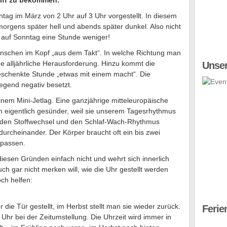
riff zu bekommen.
ntag im März von 2 Uhr auf 3 Uhr vorgestellt. In diesem
morgens später hell und abends später dunkel. Also nicht
auf Sonntag eine Stunde weniger!
Menschen im Kopf „aus dem Takt“. In welche Richtung man
ne alljährliche Herausforderung. Hinzu kommt die
Unser
eschenkte Stunde „etwas mit einem macht“. Die
iegend negativ besetzt.
inem Mini-Jetlag. Eine ganzjährige mitteleuropäische
ch eigentlich gesünder, weil sie unserem Tagesrhythmus
ie den Stoffwechsel und den Schlaf-Wach-Rhythmus
 durcheinander. Der Körper braucht oft ein bis zwei
upassen.
esen Gründen einfach nicht und wehrt sich innerlich
ch gar nicht merken will, wie die Uhr gestellt werden
ch helfen:
die Tür gestellt, im Herbst stellt man sie wieder zurück.
Ferie
hr bei der Zeitumstellung. Die Uhrzeit wird immer in