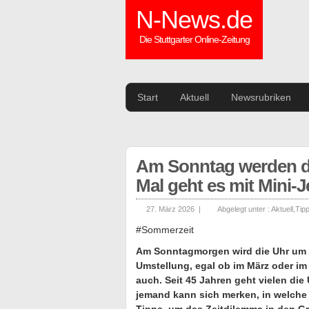
N-News.de
Die Stuttgarter Online-Zeitung
Start
Aktuell
Newsrubriken
Am Sonntag werden di
Mal geht es mit Mini-J
27. März 2026 |
Abgelegt unter :
Aktuell
,
Tip
#Sommerzeit
Am Sonntagmorgen wird die Uhr um ei
Umstellung, egal ob im März oder im
auch. Seit 45 Jahren geht vielen die
jemand kann sich merken, in welche R