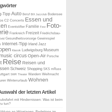
gwörter
Auto
g-Tipp
Bodensee
Beruf
BIX Jazzclub
Essen und
ps
C2 Concerts
Foto-
ken
Familie
Eventstifter
Fest
rie
Freizeit
Frankreich
Friedrichsbau-
Gesundheitsvorsorge
Gewinnspiel
Geld
Internet-Tipp
Irland
Jazz
e
open
Museum
Ludwigsburg
Klassik
music circus
Open-Air
Porsche
Reise
t
Reisen und
ssen
Schweiz
Shopping
SKS mRuss
uttgart
Weihnacht
Wandern
SWR
Theater
Wohnen
uren
Winterurlaub
Auswahl der letzten Artikel
aubsfahrt mit Hindernissen: Was ist beim
zu tun?
ühlung an Hitzetagen: Badetipps im