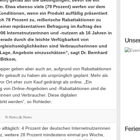
ent) genau auf die Bedingungen, bevor sie ein
en. Etwa ebenso viele (79 Prozent) werfen vor dem
onditionen, wenn ein Produkt auffällig präsentiert
h 78 Prozent zu, reißerische Rabattaktionen zu
einer repräsentativen Befragung im Auftrag des
006 Internetnutzerinnen und -nutzern ab 16 Jahren in
rade durch die leichte Verfügbarkeit von
Unser
ergleichsmöglichkeiten sind Verbraucherinnen und
r Lage, Angebote einzuschätzen“, sagt Dr. Bernhard
 Bitkom.
hopper geben aber auch an, aufgrund von Rabattaktionen
hr gekauft zu haben als ursprünglich geplant. Mehr als
i vor Ort eher zum Kauf gedrängt als online. „Ein
g von Online-Angeboten und -Rabattaktionen sind die
innen und Verbraucher. Diese digitalen
kt werden“, so Rohleder.
N-News.de News
Ferie
le alltäglich: 4 Prozent der deutschen Internetnutzerinnen
etz, weitere 28 Prozent mindestens einmal pro Woche,