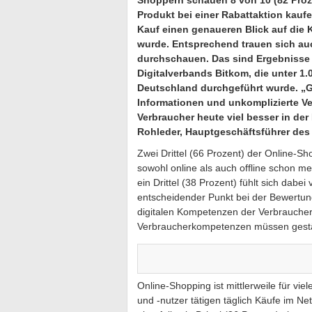
Shoppern schauen 8 von 10 (82 Proz
Produkt bei einer Rabattaktion kauf
Kauf einen genaueren Blick auf die K
wurde. Entsprechend trauen sich auc
durchschauen. Das sind Ergebnisse 
Digitalverbands Bitkom, die unter 1.
Deutschland durchgeführt wurde. „Ge
Informationen und unkomplizierte V
Verbraucher heute viel besser in de
Rohleder, Hauptgeschäftsführer des
Zwei Drittel (66 Prozent) der Online-S
sowohl online als auch offline schon me
ein Drittel (38 Prozent) fühlt sich dabe
entscheidender Punkt bei der Bewertun
digitalen Kompetenzen der Verbraucher
Verbraucherkompetenzen müssen gestär
Online-Shopping ist mittlerweile für vie
und -nutzer tätigen täglich Käufe im N