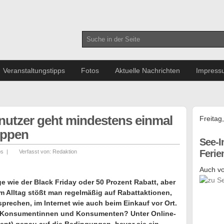
Veranstaltungstipps
Fotos
Aktuelle Nachrichten
Impress
etnutzer geht mindestens einmal
Freitag
oppen
See-I
Feri
ps
|
Verfasst von:
Redaktion
Auch vo
e wie der Black Friday oder 50 Prozent Rabatt, aber
im Alltag stößt man regelmäßig auf Rabattaktionen,
prechen, im Internet wie auch beim Einkauf vor Ort.
ei Konsumentinnen und Konsumenten? Unter Online-