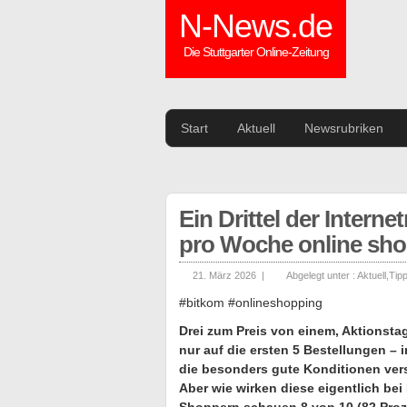
N-News.de
Die Stuttgarter Online-Zeitung
Start
Aktuell
Newsrubriken
Ein Drittel der Intern
pro Woche online sh
21. März 2026 |
Abgelegt unter :
Aktuell
,
Tip
#bitkom #onlineshopping
Drei zum Preis von einem, Aktionstag
nur auf die ersten 5 Bestellungen – 
die besonders gute Konditionen vers
Aber wie wirken diese eigentlich b