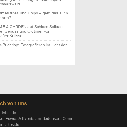
chwarzwald
mes frites und Chips – geht das auch
enarm?
E & GARDEN auf Schloss Solitude:
yle, Genuss und Oldtimer vor
after Kulisse
o-Buchtipp: Fotografieren im Licht der
ch von uns
-Infos.de
s, Fewos & Events am Bodensee. Come
he lakeside ...