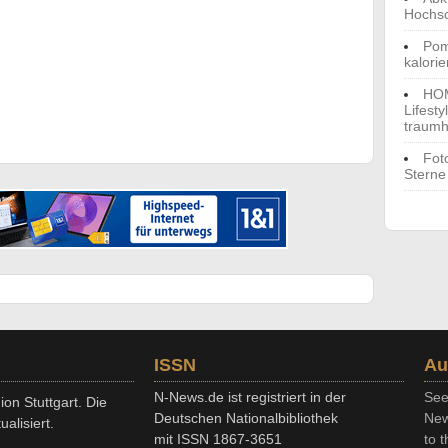
Hochs
Pom
kalori
HOM
Lifest
traumh
Fot
Sterne
ISSN
Au
N-News.de ist registriert in der
See
on Stuttgart. Die
Deutschen Nationalbibliothek
New
alisiert.
mit ISSN 1867-3651
to t