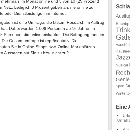
ppt mehrmals im Monat online und 3 von 10 (29 Prozent)
Schla
m Netz. Lediglich 3 Prozent geben an, nie online zu
te oder Dienstleistungen im Internet.
Ausflu
ngaben ist eine Umfrage, die Bitkom Research im Auftrag
Buchtip
t hat. Dabei wurden 1.006 Personen ab 16 Jahren in
Trin
78 Personen, die online einkaufen. Die Befragung fand im
Gale
 Die Gesamtumfrage ist repräsentativ. Die
Varieté
kaufen Sie in Online-Shops bzw. Online-Marktplätzen
Haustier
den Aussagen auf Sie zu bzw. nicht zu?“.
Jazz
Musical
Rech
Genie
St
Sport
Winterto
Eine 
Url
Unfall 
Abk