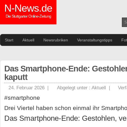
N-News.de
Die Stuttgarter Online-Zeitung
Start
Aktuell
Newsrubriken
Veranstaltungstipps
Fo
Das Smartphone-Ende: Gestohlen,
kaputt
24. Februar 2026 |
Abgelegt unter :
Aktuell
|
Verf
#smartphone
Drei Viertel haben schon einmal ihr Smartp
Das Smartphone-Ende: Gestohlen, ver