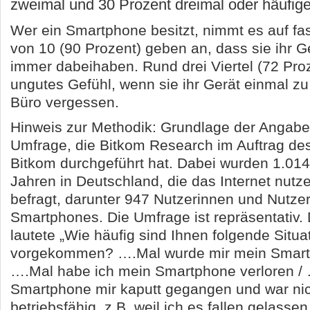
zweimal und 30 Prozent dreimal oder häufige
Wer ein Smartphone besitzt, nimmt es auf fast
von 10 (90 Prozent) geben an, dass sie ihr Ge
immer dabeihaben. Rund drei Viertel (72 Pro
ungutes Gefühl, wenn sie ihr Gerät einmal z
Büro vergessen.
Hinweis zur Methodik: Grundlage der Angaben
Umfrage, die Bitkom Research im Auftrag des
Bitkom durchgeführt hat. Dabei wurden 1.01
Jahren in Deutschland, die das Internet nutze
befragt, darunter 947 Nutzerinnen und Nutze
Smartphones. Die Umfrage ist repräsentativ. 
lautete „Wie häufig sind Ihnen folgende Situ
vorgekommen? ….Mal wurde mir mein Smartp
….Mal habe ich mein Smartphone verloren / 
Smartphone mir kaputt gegangen und war ni
betriebsfähig, z.B. weil ich es fallen gelasse