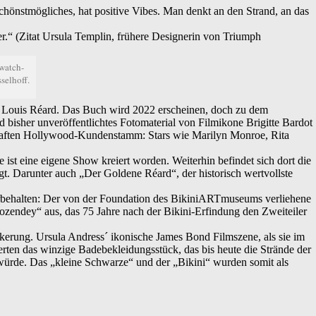
hönstmögliches, hat positive Vibes. Man denkt an den Strand, an das
der.“ (Zitat Ursula Templin, frühere Designerin von Triumph
watch-
selhoff.
er Louis Réard. Das Buch wird 2022 erscheinen, doch zu dem
bisher unveröffentlichtes Fotomaterial von Filmikone Brigitte Bardot
namhaften Hollywood-Kundenstamm: Stars wie Marilyn Monroe, Rita
st eine eigene Show kreiert worden. Weiterhin befindet sich dort die
 Darunter auch „Der Goldene Réard“, der historisch wertvollste
vorbehalten: Der von der Foundation des BikiniARTmuseums verliehene
endey“ aus, das 75 Jahre nach der Bikini-Erfindung den Zweiteiler
lkerung. Ursula Andress´ ikonische James Bond Filmszene, als sie im
rten das winzige Badebekleidungsstück, das bis heute die Strände der
 würde. Das „kleine Schwarze“ und der „Bikini“ wurden somit als