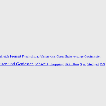
Freizeit
nkreich
Friedrichsbau-Varieté
Gesundheitsvorsorge
Gewinnspiel
Geld
isen und Geniessen
Schweiz
Shopping
SKS mRuss
Stuttgart
Sport
SWR