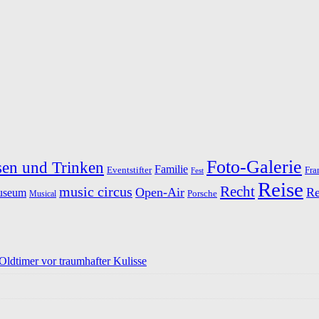
Foto-Galerie
sen und Trinken
Familie
Fra
Eventstifter
Fest
Reise
Recht
music circus
Open-Air
Re
useum
Porsche
Musical
dtimer vor traumhafter Kulisse