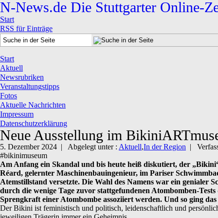
N-News.de
Die Stuttgarter Online-Z
Start
RSS für Einträge
Start
Aktuell
Newsrubriken
Veranstaltungstipps
Fotos
Aktuelle Nachrichten
Impressum
Datenschutzerklärung
Neue Ausstellung im BikiniARTmu
5. Dezember 2024 |
Abgelegt unter :
Aktuell
,
In der Region
|
Verfas
#bikinimuseum
Am Anfang ein Skandal und bis heute heiß diskutiert, der „Bikini
Réard, gelernter Maschinenbauingenieur, im Pariser Schwimmbad Mo
Atemstillstand versetzte. Die Wahl des Namens war ein genialer S
durch die wenige Tage zuvor stattgefundenen Atombomben-Tests der
Sprengkraft einer Atombombe assoziiert werden. Und so ging das W
Der Bikini ist feministisch und politisch, leidenschaftlich und persön
jeweiligen Trägerin immer ein Geheimnis.