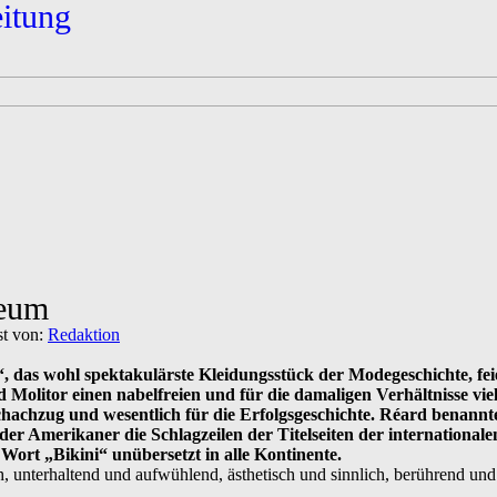
eitung
seum
st von:
Redaktion
“, das wohl spektakulärste Kleidungsstück der Modegeschichte, fei
litor einen nabelfreien und für die damaligen Verhältnisse viel 
chachzug und wesentlich für die Erfolgsgeschichte. Réard benannt
 Amerikaner die Schlagzeilen der Titelseiten der internationalen
ort „Bikini“ unübersetzt in alle Kontinente.
lich, unterhaltend und aufwühlend, ästhetisch und sinnlich, berührend u