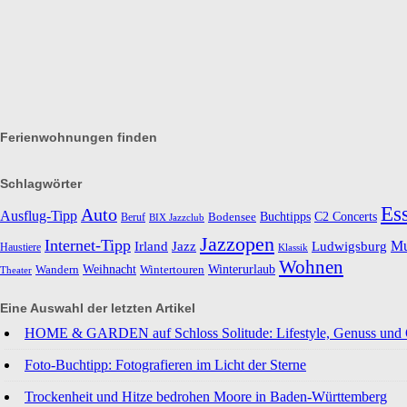
Ferienwohnungen finden
Schlagwörter
Es
Auto
Ausflug-Tipp
Buchtipps
C2 Concerts
Beruf
Bodensee
BIX Jazzclub
Jazzopen
Internet-Tipp
M
Ludwigsburg
Irland
Jazz
Haustiere
Klassik
Wohnen
Weihnacht
Wintertouren
Winterurlaub
Wandern
Theater
Eine Auswahl der letzten Artikel
HOME & GARDEN auf Schloss Solitude: Lifestyle, Genuss und Ol
Foto-Buchtipp: Fotografieren im Licht der Sterne
Trockenheit und Hitze bedrohen Moore in Baden-Württemberg