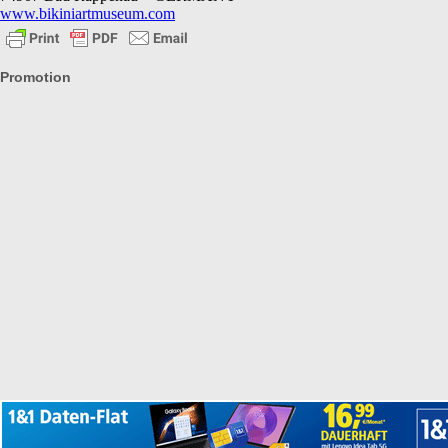
www.bikiniartmuseum.com
Promotion