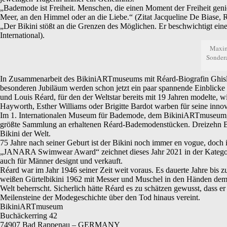
„Bademode ist Freiheit. Menschen, die einen Moment der Freiheit geni
Meer, an den Himmel oder an die Liebe.“ (Zitat Jacqueline De Biase,
„Der Bikini stößt an die Grenzen des Möglichen. Er beschwichtigt eine 
International).
Maxim
Sondera
In Zusammenarbeit des BikiniARTmuseums mit Réard-Biografin Ghislain
besonderen Jubiläum werden schon jetzt ein paar spannende Einblicke 
und Louis Réard, für den der Weltstar bereits mit 19 Jahren modelte
Hayworth, Esther Williams oder Brigitte Bardot warben für seine inno
Im 1. Internationalen Museum für Bademode, dem BikiniARTmuseum, sind
größte Sammlung an erhaltenen Réard-Bademodenstücken. Dreizehn Bik
Bikini der Welt.
75 Jahre nach seiner Geburt ist der Bikini noch immer en vogue, doc
„JANARA Swimwear Award“ zeichnet dieses Jahr 2021 in der Kategorie
auch für Männer designt und verkauft.
Réard war im Jahr 1946 seiner Zeit weit voraus. Es dauerte Jahre bis
weißen Gürtelbikini 1962 mit Messer und Muschel in den Händen dem Me
Welt beherrscht. Sicherlich hätte Réard es zu schätzen gewusst, dass 
Meilensteine der Modegeschichte über den Tod hinaus vereint.
BikiniARTmuseum
Buchäckerring 42
74907 Bad Rappenau – GERMANY