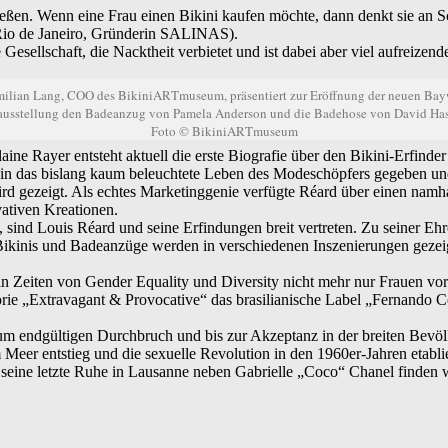
eßen. Wenn eine Frau einen Bikini kaufen möchte, dann denkt sie an Sc
 Rio de Janeiro, Gründerin SALINAS).
Gesellschaft, die Nacktheit verbietet und ist dabei aber viel aufreizen
ilian Lang, COO des BikiniARTmuseum, präsentiert zur Eröffnung der neuen Bay
usstellung den Badeanzug von Pamela Anderson und die Badehose von David Has
Foto © BikiniARTmuseum
e Rayer entsteht aktuell die erste Biografie über den Bikini-Erfind
in das bislang kaum beleuchtete Leben des Modeschöpfers gegeben und 
, wird gezeigt. Als echtes Marketinggenie verfügte Réard über einen 
vativen Kreationen.
 Louis Réard und seine Erfindungen breit vertreten. Zu seiner Ehre i
inis und Badeanzüge werden in verschiedenen Inszenierungen gezeigt.
h in Zeiten von Gender Equality und Diversity nicht mehr nur Frauen 
 „Extravagant & Provocative“ das brasilianische Label „Fernando Coz
 zum endgültigen Durchbruch und bis zur Akzeptanz in der breiten Bevö
er entstieg und die sexuelle Revolution in den 1960er-Jahren etablie
er seine letzte Ruhe in Lausanne neben Gabrielle „Coco“ Chanel finden