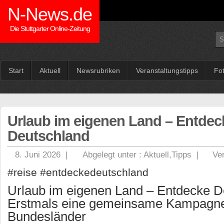
N-News.de
Die Stuttgarter Online-Zeitung
Start
Aktuell
Newsrubriken
Veranstaltungstipps
Fo
Urlaub im eigenen Land – Entdec
Deutschland
8. Juni 2026 |
Abgelegt unter :
Aktuell
,
Tipps
|
Ve
#reise #entdeckedeutschland
Urlaub im eigenen Land – Entdecke D
Erstmals eine gemeinsame Kampagne 
Bundesländer