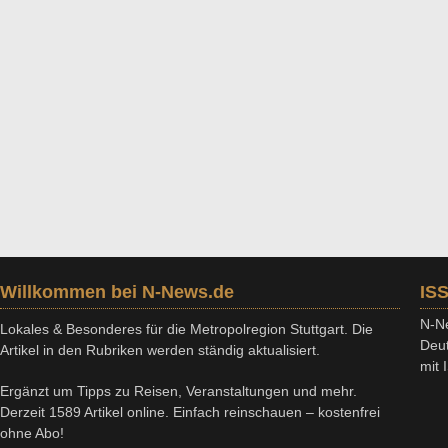
Willkommen bei N-News.de
IS
N-Ne
Lokales & Besonderes für die Metropolregion Stuttgart. Die
Deut
Artikel in den Rubriken werden ständig aktualisiert.
mit
Ergänzt um Tipps zu Reisen, Veranstaltungen und mehr.
Derzeit 1589 Artikel online. Einfach reinschauen – kostenfrei
ohne Abo!