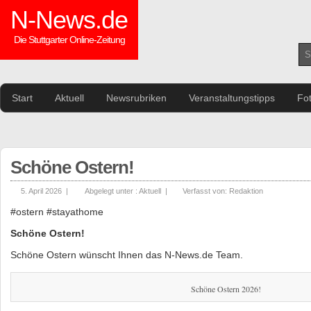
N-News.de
Die Stuttgarter Online-Zeitung
Start
Aktuell
Newsrubriken
Veranstaltungstipps
Fo
Schöne Ostern!
5. April 2026 |
Abgelegt unter :
Aktuell
|
Verfasst von:
Redaktion
#ostern #stayathome
Schöne Ostern!
Schöne Ostern wünscht Ihnen das N-News.de Team.
Schöne Ostern 2026!