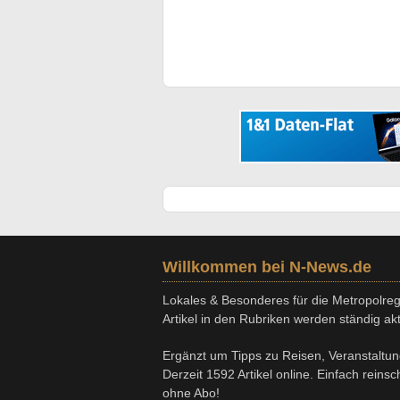
Willkommen bei N-News.de
Lokales & Besonderes für die Metropolregi
Artikel in den Rubriken werden ständig aktu
Ergänzt um Tipps zu Reisen, Veranstaltu
Derzeit 1592 Artikel online. Einfach reins
ohne Abo!