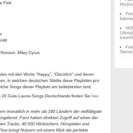
e Fink
Hochs
Pom
kalori
HOM
Lifest
e
traumh
ndit
Fot
Sterne
k Ronson, Miley Cyrus
isten mit den Worte “Happy”, “Glücklich” und deren
n, in welchen deutschen Städte diese Playlisten pro
he Songs dieser Playlists am beliebtesten sind.
 Top 20 Gute-Laune-Songs Deutschlands finden Sie
hier
.
ern monatlich in mehr als 180 Ländern der vielfältigste
ingdienst. Fans haben direkten Zugriff auf einen der
onen Tracks, 40.000 Hörbüchern, Hörspielen und
low bringt Nutzern mit einem Klick die perfekte