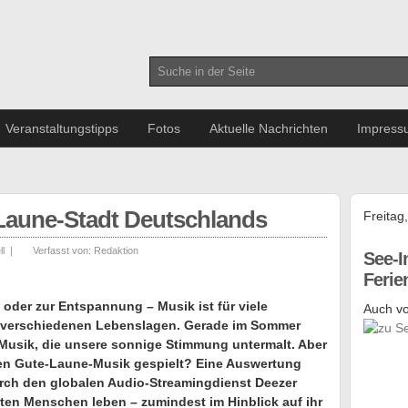
Veranstaltungstipps
Fotos
Aktuelle Nachrichten
Impress
e-Laune-Stadt Deutschlands
Freitag
ll
|
Verfasst von:
Redaktion
See-I
Feri
oder zur Entspannung – Musik ist für viele
Auch vo
n verschiedenen Lebenslagen. Gerade im Sommer
 Musik, die unsere sonnige Stimmung untermalt. Aber
en Gute-Laune-Musik gespielt? Eine Auswertung
rch den globalen Audio-Streamingdienst Deezer
sten Menschen leben – zumindest im Hinblick auf ihr