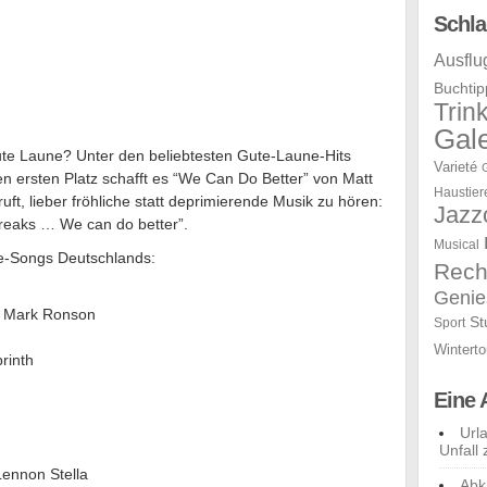
Schla
Ausflu
Buchtip
Trin
Gale
te Laune? Unter den beliebtesten Gute-Laune-Hits
Varieté
en ersten Platz schafft es “We Can Do Better” von Matt
Haustier
ft, lieber fröhliche statt deprimierende Musik zu hören:
Jazz
breaks … We can do better”.
Musical
e-Songs Deutschlands:
Rech
Genie
lo, Mark Ronson
St
Sport
Winterto
rinth
Eine 
Url
Unfall 
Lennon Stella
Abk