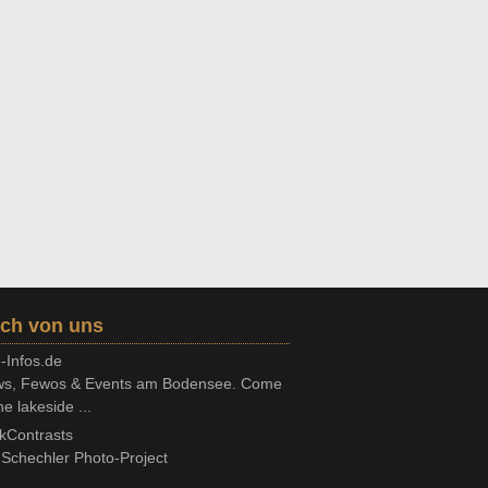
ch von uns
-Infos.de
s, Fewos & Events am Bodensee. Come
he lakeside ...
kContrasts
Schechler Photo-Project