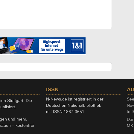
ISSN
Au
N-News.de ist registriert in der
See
on Stuttgart. Die
Deutschen Nationalbibliothek
New
alisiert.
mit ISSN 1867-3651
to t
ngen und mehr.
Dar
chauen – kostenfrei
MK 