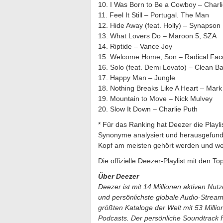
10. I Was Born to Be a Cowboy – Charli
11. Feel It Still – Portugal. The Man
12. Hide Away (feat. Holly) – Synapson
13. What Lovers Do – Maroon 5, SZA
14. Riptide – Vance Joy
15. Welcome Home, Son – Radical Fac
16. Solo (feat. Demi Lovato) – Clean Ba
17. Happy Man – Jungle
18. Nothing Breaks Like A Heart – Mar
19. Mountain to Move – Nick Mulvey
20. Slow It Down – Charlie Puth
* Für das Ranking hat Deezer die Playl
Synonyme analysiert und herausgefunde
Kopf am meisten gehört werden und welc
Die offizielle Deezer-Playlist mit den
Über Deezer
Deezer ist mit 14 Millionen aktiven Nutz
und persönlichste globale Audio-Stream
größten Kataloge der Welt mit 53 Milli
Podcasts. Der persönliche Soundtrack F