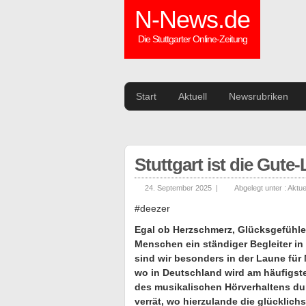
N-News.de
Die Stuttgarter Online-Zeitung
Start
Aktuell
Newsrubriken
Stuttgart ist die Gut
24. September 2025 |
Abgelegt unter :
Aktue
#deezer
Egal ob Herzschmerz, Glücksgefühle 
Menschen ein ständiger Begleiter i
sind wir besonders in der Laune für
wo in Deutschland wird am häufigst
des musikalischen Hörverhaltens du
verrät, wo hierzulande die glücklich