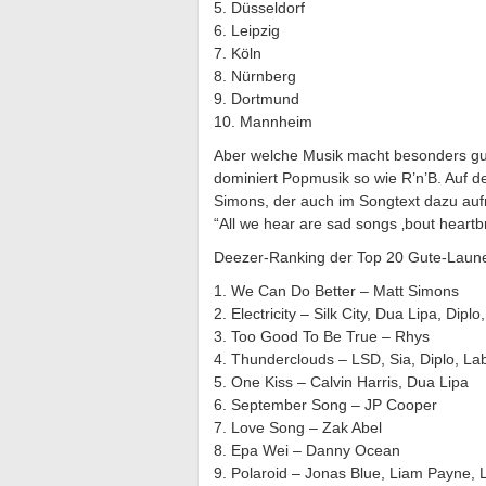
5. Düsseldorf
6. Leipzig
7. Köln
8. Nürnberg
9. Dortmund
10. Mannheim
Aber welche Musik macht besonders gu
dominiert Popmusik so wie R’n’B. Auf d
Simons, der auch im Songtext dazu aufru
“All we hear are sad songs ‚bout heart
Deezer-Ranking der Top 20 Gute-Laun
1. We Can Do Better – Matt Simons
2. Electricity – Silk City, Dua Lipa, Dip
3. Too Good To Be True – Rhys
4. Thunderclouds – LSD, Sia, Diplo, Lab
5. One Kiss – Calvin Harris, Dua Lipa
6. September Song – JP Cooper
7. Love Song – Zak Abel
8. Epa Wei – Danny Ocean
9. Polaroid – Jonas Blue, Liam Payne, 