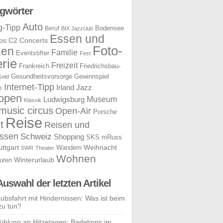
gwörter
Auto
g-Tipp
Bodensee
Beruf
BIX Jazzclub
Essen und
ps
C2 Concerts
Foto-
ken
Familie
Eventstifter
Fest
rie
Freizeit
Frankreich
Friedrichsbau-
Gesundheitsvorsorge
Gewinnspiel
Geld
Internet-Tipp
Irland
Jazz
e
open
Museum
Ludwigsburg
Klassik
music circus
Open-Air
Porsche
Reise
t
Reisen und
ssen
Schweiz
Shopping
SKS mRuss
uttgart
Weihnacht
Wandern
SWR
Theater
Wohnen
uren
Winterurlaub
Auswahl der letzten Artikel
aubsfahrt mit Hindernissen: Was ist beim
zu tun?
ühlung an Hitzetagen: Badetipps im