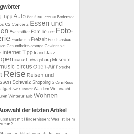
gwörter
Auto
g-Tipp
Bodensee
Beruf
BIX Jazzclub
Essen und
ps
C2 Concerts
Foto-
ken
Familie
Eventstifter
Fest
rie
Freizeit
Frankreich
Friedrichsbau-
Gesundheitsvorsorge
Gewinnspiel
Geld
Internet-Tipp
Irland
Jazz
e
open
Museum
Ludwigsburg
Klassik
music circus
Open-Air
Porsche
Reise
t
Reisen und
ssen
Schweiz
Shopping
SKS mRuss
uttgart
Weihnacht
Wandern
SWR
Theater
Wohnen
uren
Winterurlaub
Auswahl der letzten Artikel
aubsfahrt mit Hindernissen: Was ist beim
zu tun?
ühlung an Hitzetagen: Badetipps im