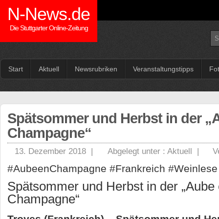
N-News.de
Die Stuttgarter Online-Zeitung
Start
Aktuell
Newsrubriken
Veranstaltungstipps
Fo
Spätsommer und Herbst in der „
Champagne“
13. Dezember 2018 |
Abgelegt unter :
Aktuell
|
V
#AubeenChampagne #Frankreich #Weinlese
Spätsommer und Herbst in der „Aube
Champagne“