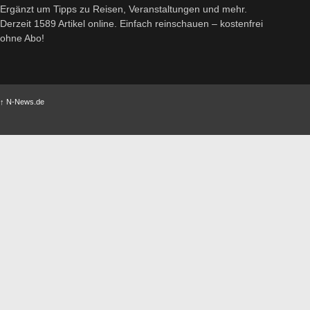
Ergänzt um Tipps zu Reisen, Veranstaltungen und mehr.
Derzeit 1589 Artikel online. Einfach reinschauen – kostenfrei
ohne Abo!
↑
N-News.de