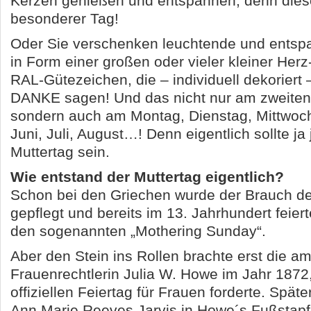
Kerzen genießen und entspannen, denn dieser
besonderer Tag!
Oder Sie verschenken leuchtende und ents
in Form einer großen oder vieler kleiner Her
RAL-Gütezeichen, die – individuell dekoriert 
DANKE sagen! Und das nicht nur am zweiten
sondern auch am Montag, Dienstag, Mittwoc
Juni, Juli, August…! Denn eigentlich sollte ja
Muttertag sein.
Wie entstand der Muttertag eigentlich?
Schon bei den Griechen wurde der Brauch de
gepflegt und bereits im 13. Jahrhundert feie
den sogenannten „Mothering Sunday“.
Aber den Stein ins Rollen brachte erst die a
Frauenrechtlerin Julia W. Howe im Jahr 1872,
offiziellen Feiertag für Frauen forderte. Später
Ann Marie Reeves Jarvis in Howe´s Fußstap