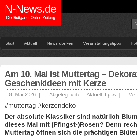
N-News.de
Die Stuttgarter Online-Zeitung
Start
Aktuell
Newsrubriken
Veranstaltungstipps
Fo
Am 10. Mai ist Muttertag – Dekor
Geschenkideen mit Kerze
8. Mai 2026 |
Abgelegt unter :
Aktuell
,
Tipps
|
Ver
#muttertag #kerzendeko
Der absolute Klassiker sind natürlich Blu
dieses Mal mit (Pfingst-)Rosen? Denn rech
Muttertag öffnen sich die prächtigen Blüt