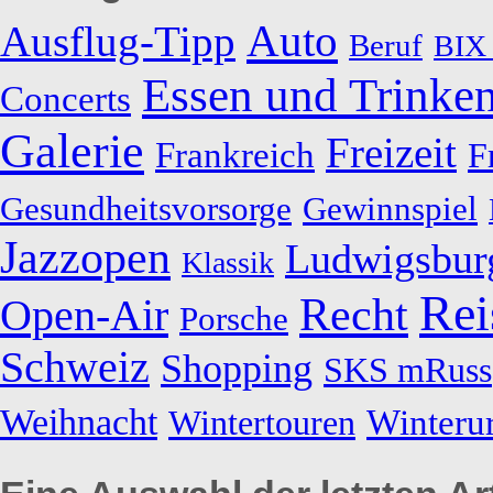
Auto
Ausflug-Tipp
Beruf
BIX 
Essen und Trinke
Concerts
Galerie
Freizeit
Frankreich
F
Gesundheitsvorsorge
Gewinnspiel
Jazzopen
Ludwigsbur
Klassik
Rei
Recht
Open-Air
Porsche
Schweiz
Shopping
SKS mRuss
Weihnacht
Winteru
Wintertouren