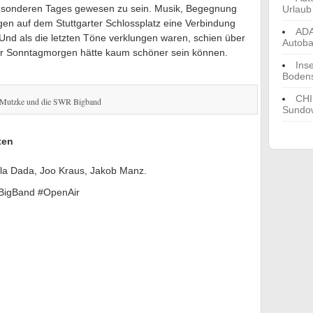
besonderen Tages gewesen zu sein. Musik, Begegnung
Urlaub
gen auf dem Stuttgarter Schlossplatz eine Verbindung
ADA
 Und als die letzten Töne verklungen waren, schien über
Autoba
ser Sonntagmorgen hätte kaum schöner sein können.
Ins
Boden
CHI
Mutzke und die SWR Bigband
Sundow
ten
la Dada, Joo Kraus, Jakob Manz.
BigBand #OpenAir