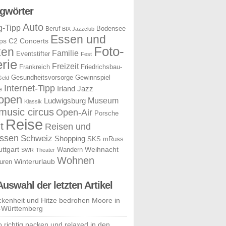
gwörter
Auto
g-Tipp
Bodensee
Beruf
BIX Jazzclub
Essen und
ps
C2 Concerts
Foto-
ken
Familie
Eventstifter
Fest
rie
Freizeit
Frankreich
Friedrichsbau-
Gesundheitsvorsorge
Gewinnspiel
Geld
Internet-Tipp
Irland
Jazz
e
open
Museum
Ludwigsburg
Klassik
music circus
Open-Air
Porsche
Reise
t
Reisen und
ssen
Schweiz
Shopping
SKS mRuss
uttgart
Weihnacht
Wandern
SWR
Theater
Wohnen
uren
Winterurlaub
Auswahl der letzten Artikel
ckenheit und Hitze bedrohen Moore in
-Württemberg
o richtig packen und relaxed in den