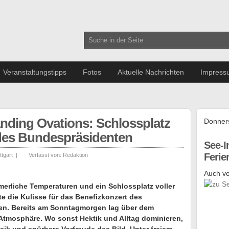
Veranstaltungstipps
Fotos
Aktuelle Nachrichten
Impress
nding Ovations: Schlossplatz
Donners
 des Bundespräsidenten
See-I
Feri
ttgart
|
Verfasst von:
Redaktion
Auch vo
erliche Temperaturen und ein Schlossplatz voller
e die Kulisse für das Benefizkonzert des
n. Bereits am Sonntagmorgen lag über dem
Atmosphäre. Wo sonst Hektik und Alltag dominieren,