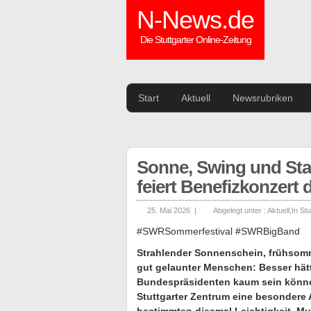
N-News.de
Die Stuttgarter Online-Zeitung
Start
Aktuell
Newsrubriken
Sonne, Swing und Sta
feiert Benefizkonzert
25. Mai 2026 |
Abgelegt unter :
Aktuell
,
In Stu
#SWRSommerfestival #SWRBigBand
Strahlender Sonnenschein, frühsomm
gut gelaunter Menschen: Besser hätt
Bundespräsidenten kaum sein könne
Stuttgarter Zentrum eine besondere 