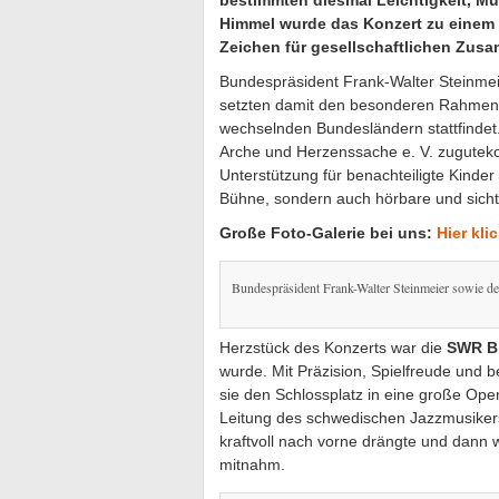
bestimmten diesmal Leichtigkeit, Mu
Himmel wurde das Konzert zu einem F
Zeichen für gesellschaftlichen Zus
Bundespräsident Frank-Walter Steinmei
setzten damit den besonderen Rahmen für
wechselnden Bundesländern stattfindet.
Arche und Herzenssache e. V. zugutek
Unterstützung für benachteiligte Kinde
Bühne, sondern auch hörbare und sich
Große Foto-Galerie bei uns:
Hier kli
Bundespräsident Frank-Walter Steinmeier sowie 
Herzstück des Konzerts war die
SWR B
wurde. Mit Präzision, Spielfreude und 
sie den Schlossplatz in eine große Ope
Leitung des schwedischen Jazzmusikers
kraftvoll nach vorne drängte und dann 
mitnahm.