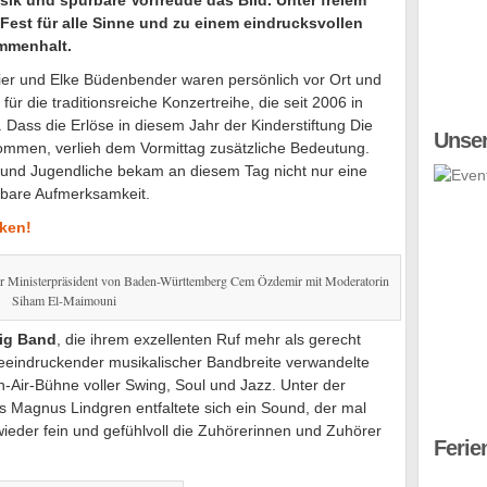
sik und spürbare Vorfreude das Bild. Unter freiem
est für alle Sinne und zu einem eindrucksvollen
ammenhalt.
er und Elke Büdenbender waren persönlich vor Ort und
 die traditionsreiche Konzertreihe, die seit 2006 in
 Dass die Erlöse in diesem Jahr der Kinderstiftung Die
Unser
ommen, verlieh dem Vormittag zusätzliche Bedeutung.
r und Jugendliche bekam an diesem Tag nicht nur eine
tbare Aufmerksamkeit.
cken!
der Ministerpräsident von Baden-Württemberg Cem Özdemir mit Moderatorin
Siham El-Maimouni
ig Band
, die ihrem exzellenten Ruf mehr als gerecht
beeindruckender musikalischer Bandbreite verwandelte
n-Air-Bühne voller Swing, Soul und Jazz. Unter der
 Magnus Lindgren entfaltete sich ein Sound, der mal
wieder fein und gefühlvoll die Zuhörerinnen und Zuhörer
Ferie