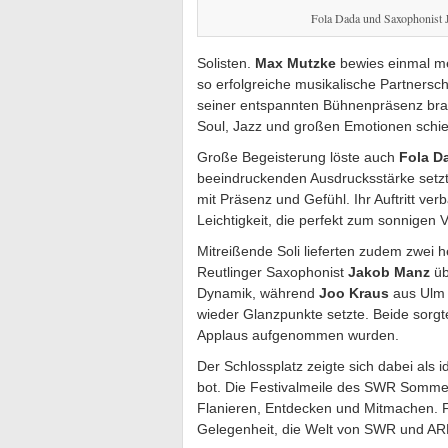
Fola Dada und Saxophonist
Solisten.
Max Mutzke
bewies einmal me
so erfolgreiche musikalische Partnersc
seiner entspannten Bühnenpräsenz bra
Soul, Jazz und großen Emotionen schien
Große Begeisterung löste auch
Fola D
beeindruckenden Ausdrucksstärke setzt
mit Präsenz und Gefühl. Ihr Auftritt ve
Leichtigkeit, die perfekt zum sonnigen 
Mitreißende Soli lieferten zudem zwei
Reutlinger Saxophonist
Jakob Manz
üb
Dynamik, während
Joo Kraus
aus Ulm 
wieder Glanzpunkte setzte. Beide sorg
Applaus aufgenommen wurden.
Der Schlossplatz zeigte sich dabei als i
bot. Die Festivalmeile des SWR Somme
Flanieren, Entdecken und Mitmachen. F
Gelegenheit, die Welt von SWR und AR