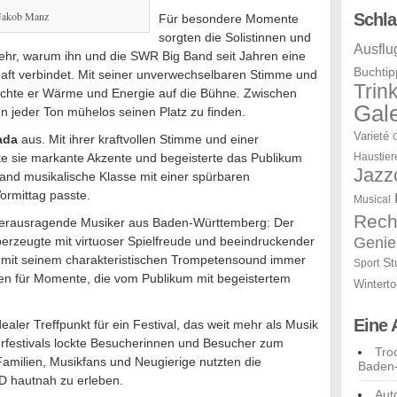
 Jakob Manz
Schla
Für besondere Momente
sorgten die Solistinnen und
Ausflu
hr, warum ihn und die SWR Big Band seit Jahren eine
Buchtip
haft verbindet. Mit seiner unverwechselbaren Stimme und
Trin
chte er Wärme und Energie auf die Bühne. Zwischen
Gale
 jeder Ton mühelos seinen Platz zu finden.
Varieté
ada
aus. Mit ihrer kraftvollen Stimme und einer
e sie markante Akzente und begeisterte das Publikum
Haustier
Jazz
rband musikalische Klasse mit einer spürbaren
Vormittag passte.
Musical
Rech
 herausragende Musiker aus Baden-Württemberg: Der
Genie
erzeugte mit virtuoser Spielfreude und beeindruckender
mit seinem charakteristischen Trompetensound immer
St
Sport
ten für Momente, die vom Publikum mit begeistertem
Winterto
Eine 
dealer Treffpunkt für ein Festival, das weit mehr als Musik
rfestivals lockte Besucherinnen und Besucher zum
Tro
amilien, Musikfans und Neugierige nutzten die
Baden
D hautnah zu erleben.
Aut