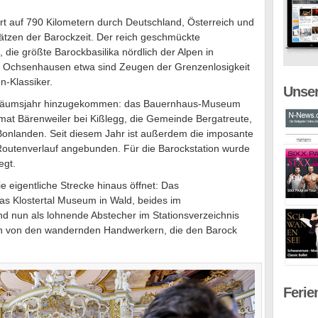
t auf 790 Kilometern durch Deutschland, Österreich und
ätzen der Barockzeit. Der reich geschmückte
 die größte Barockbasilika nördlich der Alpen in
r Ochsenhausen etwa sind Zeugen der Grenzenlosigkeit
n-Klassiker.
Unser
biläumsjahr hinzugekommen: das Bauernhaus-Museum
at Bärenweiler bei Kißlegg, die Gemeinde Bergatreute,
 Bonlanden. Seit diesem Jahr ist außerdem die imposante
outenverlauf angebunden. Für die Barockstation wurde
egt.
ie eigentliche Strecke hinaus öffnet: Das
s Klostertal Museum in Wald, beides im
ind nun als lohnende Abstecher im Stationsverzeichnis
len von den wandernden Handwerkern, die den Barock
Ferie