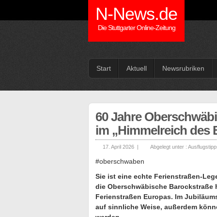
N-News.de
Die Stuttgarter Online-Zeitung
Start
Aktuell
Newsrubriken
60 Jahre Oberschwäbi
im „Himmelreich des 
17. April 2026 |
Abgelegt unter :
Ausflugstipp
#oberschwaben
Sie ist eine echte Ferienstraßen-Le
die Oberschwäbische Barockstraße he
Ferienstraßen Europas. Im Jubiläum
auf sinnliche Weise, außerdem könn