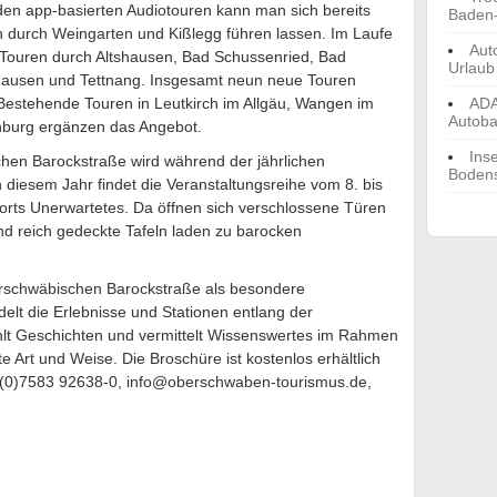
en app-basierten Audiotouren kann man sich bereits
Baden
n durch Weingarten und Kißlegg führen lassen. Im Laufe
Aut
Touren durch Altshausen, Bad Schussenried, Bad
Urlaub
usen und Tettnang. Insgesamt neun neue Touren
 Bestehende Touren in Leutkirch im Allgäu, Wangen im
ADA
Autoba
nburg ergänzen das Angebot.
Ins
hen Barockstraße wird während der jährlichen
Boden
diesem Jahr findet die Veranstaltungsreihe vom 8. bis
erorts Unerwartetes. Da öffnen sich verschlossene Türen
d reich gedeckte Tafeln laden zu barocken
erschwäbischen Barockstraße als besondere
lt die Erlebnisse und Stationen entlang der
lt Geschichten und vermittelt Wissenswertes im Rahmen
e Art und Weise. Die Broschüre ist kostenlos erhältlich
 (0)7583 92638-0, info@oberschwaben-tourismus.de,