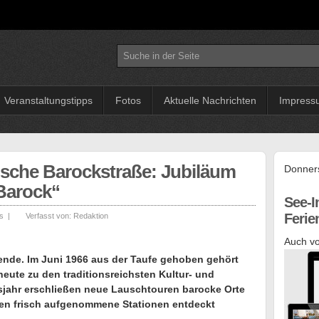
Veranstaltungstipps
Fotos
Aktuelle Nachrichten
Impress
sche Barockstraße: Jubiläum
Donners
Barock“
See-I
Feri
s
|
Verfasst von:
Redaktion
Auch vo
gende. Im Juni 1966 aus der Taufe gehoben gehört
ute zu den traditionsreichsten Kultur- und
sjahr erschließen neue Lauschtouren barocke Orte
en frisch aufgenommene Stationen entdeckt