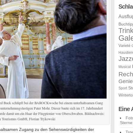
Schla
Ausflu
Buchtip
Trin
Gale
Varieté
Haustier
Jazz
Musical
Rech
Genie
St
Sport
Winterto
ried Buck schlüpft bei der BAROCKwoche bei einem unterhaltsamen Gang
s unternehmungslustigen Pater Mohr. Dieser baute sich im 17. Jahrhundert
Eine 
urde damit um ein Haar der Flugpionier von Oberschwaben. Bildnachweis:
Fot
 Tourismus GmbH, Florian Trykowski
Sterne
haltsamen Zugang zu den Sehenswürdigkeiten der
Tro