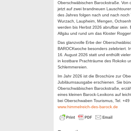
Oberschwäbischen Barockstraße. Von d
jetzt auf zwei brandneuen Lauschtoure
des Jahres folgen nach und nach noch 
Wurzach, Laupheim, Mengen, Ochsenha
werden bis Herbst 2026 abrufbar sein.
Allgäu und rund um das Kloster Rogge
Das glanzvolle Erbe der Oberschwäbisc
BAROCKwoche besonders zelebriert. In 
16. August 2026 statt und enthüllt viel
in kostbare Prachträume des Rokoko un
Schlemmereien.
Im Jahr 2026 ist die Broschüre zur Ob
Jubiläumsausgabe erschienen. Sie bünde
Oberschwäbischen Barockstraße, erzäh
eines kleinen Barock-Lexikons auf leicht
bei Oberschwaben Tourismus, Tel. +49
www.himmelreich-des-barock.de