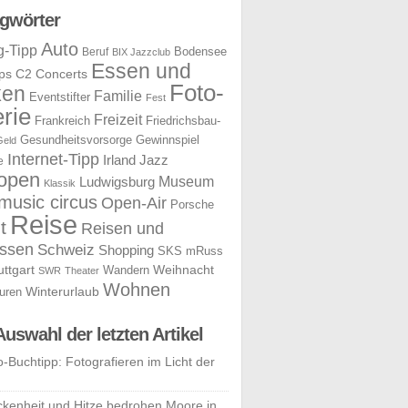
gwörter
Auto
g-Tipp
Bodensee
Beruf
BIX Jazzclub
Essen und
ps
C2 Concerts
Foto-
ken
Familie
Eventstifter
Fest
rie
Freizeit
Frankreich
Friedrichsbau-
Gesundheitsvorsorge
Gewinnspiel
Geld
Internet-Tipp
Irland
Jazz
e
open
Museum
Ludwigsburg
Klassik
music circus
Open-Air
Porsche
Reise
t
Reisen und
ssen
Schweiz
Shopping
SKS mRuss
uttgart
Weihnacht
Wandern
SWR
Theater
Wohnen
uren
Winterurlaub
Auswahl der letzten Artikel
o-Buchtipp: Fotografieren im Licht der
ckenheit und Hitze bedrohen Moore in