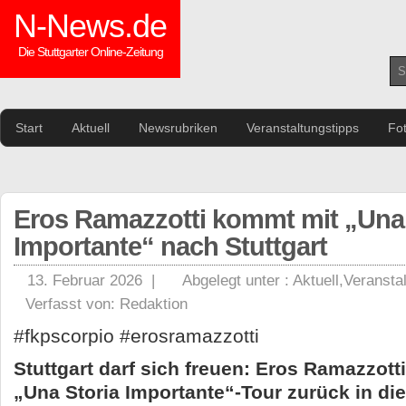
N-News.de
Die Stuttgarter Online-Zeitung
Start
Aktuell
Newsrubriken
Veranstaltungstipps
Fo
Eros Ramazzotti kommt mit „Una 
Importante“ nach Stuttgart
13. Februar 2026 |
Abgelegt unter :
Aktuell
,
Veransta
Verfasst von:
Redaktion
#fkpscorpio #erosramazzotti
Stuttgart darf sich freuen: Eros Ramazzotti
„Una Storia Importante“-Tour zurück in di