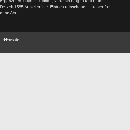
Ergänzt um Tipps zu Reisen, Veranstaltungen und mehr.
Derzeit 1585 Artikel online. Einfach reinschauen – kostenfrei
ohne Abo!
↑
N-News.de