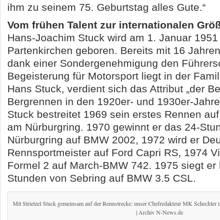
ihm zu seinem 75. Geburtstag alles Gute.“
Vom frühen Talent zur internationalen Grö
Hans-Joachim Stuck wird am 1. Januar 1951
Partenkirchen geboren. Bereits mit 16 Jahren 
dank einer Sondergenehmigung den Führersc
Begeisterung für Motorsport liegt in der Famili
Hans Stuck, verdient sich das Attribut „der B
Bergrennen in den 1920er- und 1930er-Jahr
Stuck bestreitet 1969 sein erstes Rennen a
am Nürburgring. 1970 gewinnt er das 24-St
Nürburgring auf BMW 2002, 1972 wird er De
Rennsportmeister auf Ford Capri RS, 1974 V
Formel 2 auf March-BMW 742. 1975 siegt er 
Stunden von Sebring auf BMW 3.5 CSL.
Mit Strietzel Stuck gemeinsam auf der Rennstrecke: unser Chefredakteur MK Schechler
| Archiv N-News.de