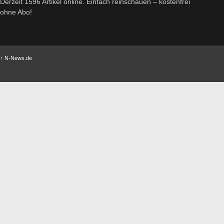
Derzeit 1596 Artikel online. Einfach reinschauen – kostenfrei
ohne Abo!
↑
N-News.de