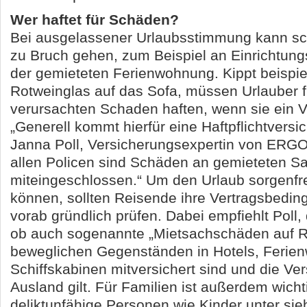
Wer haftet für Schäden?
Bei ausgelassener Urlaubsstimmung kann sc
zu Bruch gehen, zum Beispiel an Einrichtun
der gemieteten Ferienwohnung. Kippt beispi
Rotweinglas auf das Sofa, müssen Urlauber f
verursachten Schaden haften, wenn sie ein Ve
„Generell kommt hierfür eine Haftpflichtversi
Janna Poll, Versicherungsexpertin von ERGO.
allen Policen sind Schäden an gemieteten S
miteingeschlossen.“ Um den Urlaub sorgenfr
können, sollten Reisende ihre Vertragsbedi
vorab gründlich prüfen. Dabei empfiehlt Poll,
ob auch sogenannte „Mietsachschäden auf R
beweglichen Gegenständen in Hotels, Ferie
Schiffskabinen mitversichert sind und die Ve
Ausland gilt. Für Familien ist außerdem wich
deliktunfähige Personen wie Kinder unter si