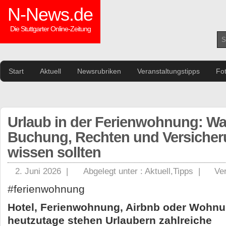
N-News.de
Die Stuttgarter Online-Zeitung
Start
Aktuell
Newsrubriken
Veranstaltungstipps
Fo
Urlaub in der Ferienwohnung: Wa
Buchung, Rechten und Versiche
wissen sollten
2. Juni 2026 |
Abgelegt unter :
Aktuell
,
Tipps
|
Ve
#ferienwohnung
Hotel, Ferienwohnung, Airbnb oder Wohn
heutzutage stehen Urlaubern zahlreiche