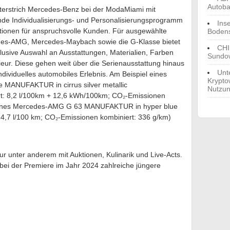
Autoba
 unterstrich Mercedes-Benz bei der ModaMiami mit
 Individualisierungs- und Personalisierungsprogramm
Ins
ptionen für anspruchsvolle Kunden. Für ausgewählte
Boden
es-AMG, Mercedes-Maybach sowie die G-Klasse bietet
CHI
ive Auswahl an Ausstattungen, Materialien, Farben
Sundow
ieur. Diese gehen weit über die Serienausstattung hinaus
Unt
ndividuelles automobiles Erlebnis. Am Beispiel eines
Krypto
MANUFAKTUR in cirrus silver metallic
Nutzu
rt: 8,2 l/100km + 12,6 kWh/100km; CO₂-Emissionen
d eines Mercedes-AMG G 63 MANUFAKTUR in hyper blue
4,7 l/100 km; CO₂-Emissionen kombiniert: 336 g/km)
r unter anderem mit Auktionen, Kulinarik und Live-Acts.
 bei der Premiere im Jahr 2024 zahlreiche jüngere