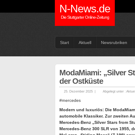
N-News.de
Die Stuttgarter Online-Zeitung
Start
Aktuell
Newsrubriken
ModaMiami: „Silver St
der Ostküste
25. Dezember 2025 |
Abgelegt unter :
Aktuel
#mercedes
Modern und luxuriös: Die ModaMiami
automobile Klassiker. Zur zweiten
Mercedes-Benz „Silver Stars from St
Mercedes-Benz 300 SLR von 1955, 