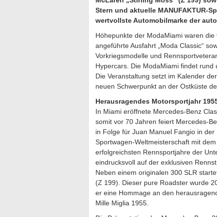
McLaren „Stirling Moss“ (Z 199) sow
Stern und aktuelle MANUFAKTUR-Spitz
wertvollste Automobilmarke der auto
Höhepunkte der ModaMiami waren die 
angeführte Ausfahrt „Moda Classic“ sow
Vorkriegsmodelle und Rennsportvetera
Hypercars. Die ModaMiami findet rund u
Die Veranstaltung setzt im Kalender der
neuen Schwerpunkt an der Ostküste de
Herausragendes Motorsportjahr 195
In Miami eröffnete Mercedes-Benz Clas
somit vor 70 Jahren feiert Mercedes-Be
in Folge für Juan Manuel Fangio in der
Sportwagen-Weltmeisterschaft mit dem
erfolgreichsten Rennsportjahre der Un
eindrucksvoll auf der exklusiven Renn
Neben einem originalen 300 SLR starte
(Z 199). Dieser pure Roadster wurde 2009
er eine Hommage an den herausragende
Mille Miglia 1955.