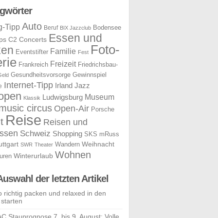
gwörter
Auto
g-Tipp
Bodensee
Beruf
BIX Jazzclub
Essen und
ps
C2 Concerts
Foto-
ken
Familie
Eventstifter
Fest
rie
Freizeit
Frankreich
Friedrichsbau-
Gesundheitsvorsorge
Gewinnspiel
Geld
Internet-Tipp
Irland
Jazz
e
open
Museum
Ludwigsburg
Klassik
music circus
Open-Air
Porsche
Reise
t
Reisen und
ssen
Schweiz
Shopping
SKS mRuss
uttgart
Weihnacht
Wandern
SWR
Theater
Wohnen
uren
Winterurlaub
Auswahl der letzten Artikel
o richtig packen und relaxed in den
 starten
C Stauprognose 7. bis 9. August: Volle