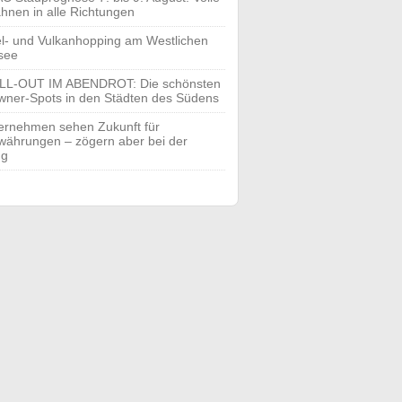
hnen in alle Richtungen
el- und Vulkanhopping am Westlichen
see
LL-OUT IM ABENDROT: Die schönsten
ner-Spots in den Städten des Südens
ernehmen sehen Zukunft für
währungen – zögern aber bei der
ng