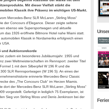
ie jüngere begehrte Klassiker der Marke mit dem
enprodukte. Mit dieser Vielfalt stärkt die
mobilen Klassik ihre Präsenz im wichtigen US-Markt.
vom Mercedes-Benz SLR McLaren „Stirling Moss“
ie der Concours d’Elegance. Dieser zeigte seltene
nen ebenso wie Supersportwagen und aktuelle
Unser
m das 1926 eröffnete Biltmore Hotel nahe Miami statt.
 automobilen Klassik in Nordamerika erfolgreich einen
r USA.
5 und Auktionsrekorde
sic zudem ein besonderes Jubiläumsjahr. 1955 und
nz zwei Weltmeisterschaften im Rennsport: zweiter Titel
 Formel 1 mit dem Silberpfeil W 196 R und die
 300 SLR Rennsportwagen (W 196 S). An eines der
ternehmenshistorie erinnerte Mercedes-Benz Classic
strecke des „The Concours Club“ im Herzen Miamis.
te dort der Mercedes-Benz SLR McLaren „Stirling Moss“
 vorgestellt. Gefertigt in lediglich 75 Exemplaren, ist
n Sieg von Stirling Moss und Denis Jenkinson bei der
Ferie