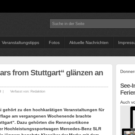
Veranstaltungstipps
Fotos
Aktuelle Nachrichten
Impress
ars from Stuttgart“ glänzen an
Donners
See-I
Feri
l
|
Verfasst von:
Redaktion
Auch vo
 gehört zu den hochkarätigen Veranstaltungen für
 Auflage am vergangenen Wochenende brachte
uttgart“. Dazu gehörten die Rennsportikone
der Hochleistungssportwagen Mercedes-Benz SLR