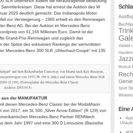
00 SLR unterstrich zudem die herausragende Bedeutung
Schla
n Sammlerkreisen. Diese hat erneut die Auktion des W
ruar 2025 deutlich gemacht: Das Indianapolis Motor
Ausflu
eil zur Versteigerung – 1965 erhielt es den Rennwagen
Buchtip
ler-Benz AG. Bei der Auktion im Mercedes-Benz
Trin
rdpreis von 51,155 Millionen Euro. Damit ist der
Gale
kaufte Grand-Prix-Rennwagen und zugleich das
n der Spitze des exklusiven Rankings der wertvollsten
Varieté
t der Mercedes-Benz 300 SLR „Uhlenhaut-Coupé“ mit 135
Haustier
Jazz
Musical
tuttgart“ auf dem Rickenbacher Causeway von Miami nach Key Biscayne,
Rech
ennsportwagen von 1955 (W 196 S, links) und einem Mercedes-Benz SLR
Genie
2009 (Z 199). (Fotosignatur der Mercedes-Benz Classic
Archive: D851915)
St
Sport
Winterto
le aus der MANUFAKTUR
 mit denen Mercedes-Benz Classic bei der ModaMiami
Eine 
t von 2017, ein SL 500 „Silver Arrow Edition“ (R 129) von
amerikanischen Mercedes-Benz Partner RENNtech
Aut
Urlaub
aus dem Jahr 1997 und eine 300 D Limousine (Baureihe
ADA