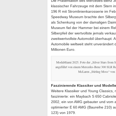
Die Präsentation des Mercedes-Benz 3
klassischer Fahrzeuge mit dem Stern i
196 R mit Stromlinienkarosserie im Feb
Speedway Museum brachte den Silberpf
als Schenkung von der damaligen Daim
Museum fiel der Hammer bei einem Reko
Silberpfeil der wertvollste jemals ver
zweitwertvollste Automobil überhaupt. A
Automobile weltweit steht unveränder
Millionen Euro.
ModaMiami 2025. Foto der „Silver Stars from S
angeführt von einem Mercedes-Benz 300 SLR R
McLaren „Stirling Moss“ von 
Faszinierende Klassiker und Model
Weitere Klassiker und Young Classics,
faszinierte: ein Maybach S 650 Cabriole
2002, ein von AMG gebauter und vom 
optimierter E 60 AMG (Baureihe 210) 
123) von 1979.