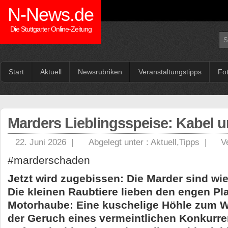
N-News.de
Die Stuttgarter Online-Zeitung
Start
Aktuell
Newsrubriken
Veranstaltungstipps
Fo
Marders Lieblingsspeise: Kabel 
22. Juni 2026 |
Abgelegt unter :
Aktuell
,
Tipps
|
V
#marderschaden
Jetzt wird zugebissen: Die Marder sind wi
Die kleinen Raubtiere lieben den engen Pla
Motorhaube: Eine kuschelige Höhle zum Wo
der Geruch eines vermeintlichen Konkurre