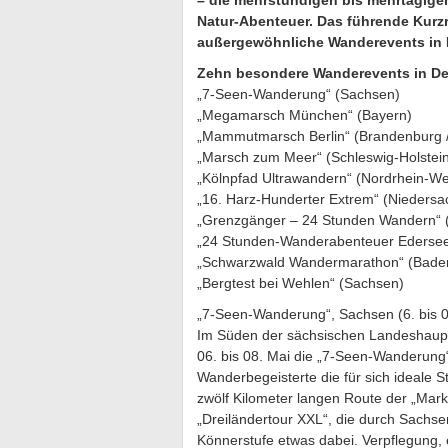
– die mehrstündigen bis mehrtägige
Natur-Abenteuer. Das führende Kurzr
außergewöhnliche Wanderevents in 
Zehn besondere Wanderevents in D
„7-Seen-Wanderung“ (Sachsen)
„Megamarsch München“ (Bayern)
„Mammutmarsch Berlin“ (Brandenburg / 
„Marsch zum Meer“ (Schleswig-Holstei
„Kölnpfad Ultrawandern“ (Nordrhein-We
„16. Harz-Hunderter Extrem“ (Niedersa
„Grenzgänger – 24 Stunden Wandern“ 
„24 Stunden-Wanderabenteuer Edersee
„Schwarzwald Wandermarathon“ (Bade
„Bergtest bei Wehlen“ (Sachsen)
„7-Seen-Wanderung“, Sachsen (6. bis 0
Im Süden der sächsischen Landeshaupts
06. bis 08. Mai die „7-Seen-Wanderung“
Wanderbegeisterte die für sich ideale 
zwölf Kilometer langen Route der „Mark
„Dreiländertour XXL“, die durch Sachsen
Könnerstufe etwas dabei. Verpflegung, 