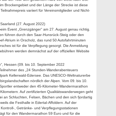
im Brockengebiet und der Länge der Strecke ist diese
Teilnahmepreis variiert für Vereinsmitglieder und Nicht-
Saarland (27. August 2022)
eim Event „Grenzgänger“ am 27. August genau richtig.
ken führen durch den Saar-Hunsrück-Steig oder den
loef-Atrium in Orscholz, das rund 50 Autofahrtminuten
rsches ist für die Verpflegung gesorgt. Die Anmeldung
gebühren werden demnächst auf der offiziellen Website
, Hessen (09. bis 10. September 2022
e Teilnehmer des „24 Stunden-Wanderabenteuers
alpark Kellerwald-Edersee. Das UNESCO-Weltnaturerbe
ebirgslandschaften nördlich der Alpen. Vom 09. bis 10.
-Sportler entweder den 45-Kilometer-Wandermarathon
ilometern. Auf zertifizierten Qualitätswanderwegen geht
i an Schluchten, Felsen, Bächen und den sich fjordartig
weils die Festhalle in Edertal-Affoldern. Auf der
ontroll-, Getränke- und Verpflegungsstationen
rägt für den Wandermarathon 59 Euro und für die