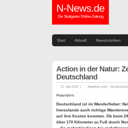
N-News.de
Die Stuttgarter Online-Zeitung
Start
Aktuell
Newsrubriken
Action in der Natur: 
Deutschland
22. Mai 2026 |
Abgelegt unter :
Aktuell
,
Ausfl
#wandern
Deutschland ist im Wanderfieber: Ne
hierzulande auch richtige Wandereve
auf ihre Kosten kommen. Ob beim 2
über 170 Kilometer zu Fuß durch No