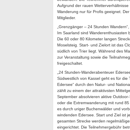
Aufgrund der rauen Wetterverhältnisse 
Wanderung nur für Profis geeignet. Der 
Mitglieder.
„Grenzgänger – 24 Stunden Wandern“, 
Im Saarland sind Wanderenthusiasten b
Die 60 oder 80 Kilometer langen Strec
Moselsteig. Start- und Zielort ist das C
südlich von Trier liegt. Während des Ma
zur Veranstaltung sowie die Teilnahme
freigeschaltet.
„24 Stunden-Wanderabenteuer Edersee“
Südwestlich von Kassel geht es für di
Edersee“ durch den Natur- und Nation
zählt zu einem der attraktivsten Mittelg
September absolvieren aktive Outdoor
oder die Extremwanderung mit rund 85 K
es durch uriger Buchenwälder und vorbe
windenden Edersee. Start und Ziel ist je
gesamten Strecke werden regelmäßige K
eingerichtet. Die Teilnehmergebühr bet