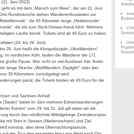
 (11. Juni 2022)
Autoba
r geht es mit dem „Marsch zum Meer“, der am 11. Juni
Ins
. Drei Rundmärsche stehen Wanderenthusiasten zur
Boden
„Rebellenrude“, die 55 Kilometer lange „Heldenrunde“
runde“, die bis zum Nord-Ostsee-Kanal führt. Mehrere
CHI
Sundow
teiligten Läufer bereit. Tickets sind ab 40 Euro zu haben.
Unt
falen (24. bis 26. Juni)
Krypto
s 26. Juni heißt die Königsdisziplin „UltraWandern“.
Nutzu
, im nördlichen Köln, laufen die Wanderer die 171
ne große Pause. Wer nicht so viel Ausdauer hat, findet
eter lange Strecke „WeitWandern ‚Daylight‘“ oder das
on 35 Kilometern zurückgelegt wird.
nderungen parat, die Tickets kosten ab 49 Euro für die
achsen und Sachsen-Anhalt
le (Saale)“ bietet im Jahr mehrere Extremwanderungen
ter Extrem“ vom 29. bis 31. Juli gilt dabei als die
ng durch das nördlichste Mittelgebirge Zentraleuropas.
cke mit Start in Seesen (Niedersachsen) und Ziel
 wird nonstop, also ohne Übernachtungspause,
n auf der Tour den gesamten Harz von West nach Ost.