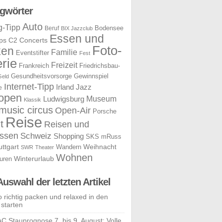
gwörter
Auto
g-Tipp
Bodensee
Beruf
BIX Jazzclub
Essen und
ps
C2 Concerts
Foto-
ken
Familie
Eventstifter
Fest
rie
Freizeit
Frankreich
Friedrichsbau-
Gesundheitsvorsorge
Gewinnspiel
Geld
Internet-Tipp
Irland
Jazz
e
open
Museum
Ludwigsburg
Klassik
music circus
Open-Air
Porsche
Reise
t
Reisen und
ssen
Schweiz
Shopping
SKS mRuss
uttgart
Weihnacht
Wandern
SWR
Theater
Wohnen
uren
Winterurlaub
Auswahl der letzten Artikel
o richtig packen und relaxed in den
 starten
C Stauprognose 7. bis 9. August: Volle