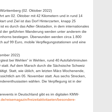
Württemberg (02. Oktober 2022)
t am 02. Oktober mit 42 Kilometern und in rund 14
rt und Ziel ist das Dorf Hinterzarten, knapp 25
ist es durch das Adler-Skistadion, in dem internationales
nd der geführten Wanderung werden unter anderem die
enhorns bestiegen. Überwunden werden circa 1.800
ch auf 99 Euro, mobile Verpflegungsstationen und eine
vember 2022)
ergtest bei Wehlen“ in Wehlen, rund 40 Autofahrtminuten
80 statt. Auf dem Marsch durch die Sächsische Schweiz
tigt. Statt, wie üblich, am letzten März-Wochenende,
ssichtlich am 05. November statt. Aus sechs Strecken,
derenthusiasten wählen. Die Verpflegung ist in der
revents in Deutschland gibt es im digitalen KMW-
e/reisemagazin/freizeitaktivitaeten/besondere-