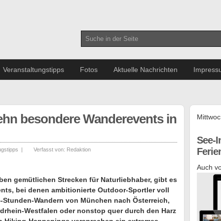
Veranstaltungstipps
Fotos
Aktuelle Nachrichten
Impress
Zehn besondere Wanderevents in
Mittwoc
See-I
Feri
ugstipps
|
Verfasst von:
Redaktion
Auch vo
ben gemütlichen Strecken für Naturliebhaber, gibt es
nts, bei denen ambitionierte Outdoor-Sportler voll
4-Stunden-Wandern von München nach Österreich,
rdrhein-Westfalen oder nonstop quer durch den Harz