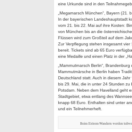
eine Urkunde sind in den Teilnahmegebü
„Megamarsch München“, Bayern (21. bi
In der bayerischen Landeshauptstad
vom 21. bis 22. Mai auf ihre Kosten: Bi
von München bis an die österreichisch
Flüssen wird zum Großteil auf dem Jak
Zur Verpflegung stehen insgesamt vier 
bereit. Tickets sind ab 65 Euro verfügb
eine Medaille und einen Platz in der „Ha
„Mammutmarsch Berlin“, Brandenburg un
Mammutmärsche in Berlin haben Traditi
Deutschland statt. Auch in diesem Jah
bis 29. Mai, die in unter 24 Stunden zu
Potsdam. Neben dem Havelland geht es
Stadtgebiet, etwa entlang des Wannsees
knapp 68 Euro. Enthalten sind unter a
und ein Teilnehmerheft.
Beim Extrem-Wandern werden teilwei