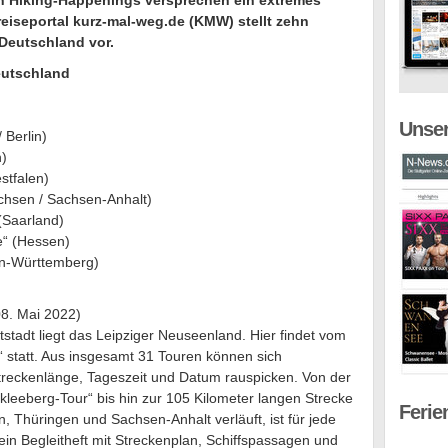
n Hiking-Happenings versprechen ein extremes
eiseportal kurz-mal-weg.de (KMW) stellt zehn
Deutschland vor.
eutschland
Unser
Berlin)
n)
stfalen)
chsen / Sachsen-Anhalt)
(Saarland)
“ (Hessen)
n-Württemberg)
8. Mai 2022)
tadt liegt das Leipziger Neuseenland. Hier findet vom
 statt. Aus insgesamt 31 Touren können sich
Streckenlänge, Tageszeit und Datum rauspicken. Von der
kleeberg-Tour“ bis hin zur 105 Kilometer langen Strecke
Ferie
, Thüringen und Sachsen-Anhalt verläuft, ist für jede
ein Begleitheft mit Streckenplan, Schiffspassagen und