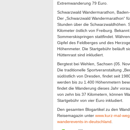
Extremwanderung 79 Euro.
Schwarzwald Wandermarathon, Baden-
Der „Schwarzwald Wandermarathon“ führ
Stunden über die Schwarzwaldhöhen. Sta
Kilometer östlich von Freiburg. Bekannt 
Sommerskispringen stattfindet. Währe
Gipfel des Feldberges und des Herzog
Höhenmeter. Die Startgebühr beläuft si
Hüttenrast sind inkludiert.
Bergtest bei Wehlen, Sachsen (05. No
Die traditionelle Sportveranstaltung „B
südöstlich von Dresden, findet seit 19
werden bis zu 1.400 Höhenmetern bewäl
findet die Wanderung dieses Jahr vorau
von zehn bis 37 Kilometern, können Wan
Startgebühr von vier Euro inkludiert.
Den gesamten Blogartikel zu den Wande
Reisemagazin unter
www.kurz-mal-weg.d
wanderevents-in-deutschland
.