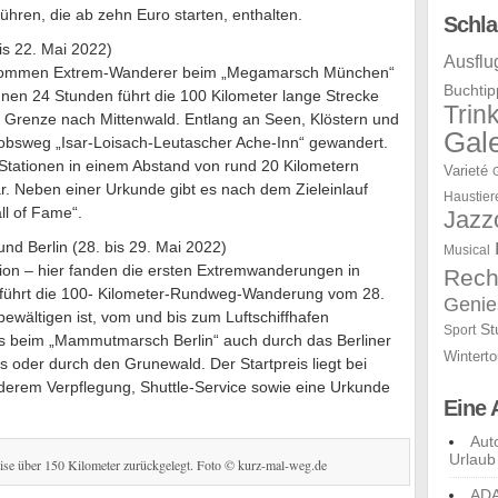
hren, die ab zehn Euro starten, enthalten.
Schla
s 22. Mai 2022)
Ausflu
t kommen Extrem-Wanderer beim „Megamarsch München“
Buchtip
nnen 24 Stunden führt die 100 Kilometer lange Strecke
Trin
e Grenze nach Mittenwald. Entlang an Seen, Klöstern und
Gale
obsweg „Isar-Loisach-Leutascher Ache-Inn“ gewandert.
Stationen in einem Abstand von rund 20 Kilometern
Varieté
ar. Neben einer Urkunde gibt es nach dem Zieleinlauf
Haustier
ll of Fame“.
Jazz
d Berlin (28. bis 29. Mai 2022)
Musical
on – hier fanden die ersten Extremwanderungen in
Rech
r führt die 100- Kilometer-Rundweg-Wanderung vom 28.
Genie
 bewältigen ist, vom und bis zum Luftschiffhafen
St
Sport
 beim „Mammutmarsch Berlin“ auch durch das Berliner
Winterto
 oder durch den Grunewald. Der Startpreis liegt bei
nderem Verpflegung, Shuttle-Service sowie eine Urkunde
Eine 
Aut
Urlaub
se über 150 Kilometer zurückgelegt. Foto © kurz-mal-weg.de
ADA