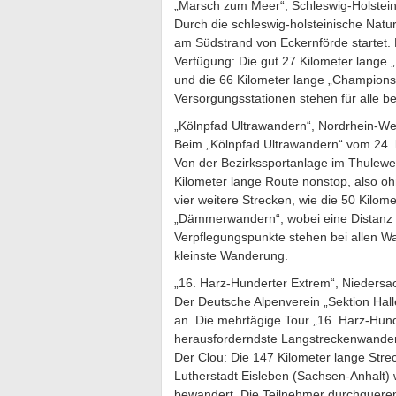
„Marsch zum Meer“, Schleswig-Holstein
Durch die schleswig-holsteinische Natu
am Südstrand von Eckernförde startet
Verfügung: Die gut 27 Kilometer lange 
und die 66 Kilometer lange „Champions
Versorgungsstationen stehen für alle be
„Kölnpfad Ultrawandern“, Nordrhein-West
Beim „Kölnpfad Ultrawandern“ vom 24. bi
Von der Bezirkssportanlage im Thuleweg
Kilometer lange Route nonstop, also oh
vier weitere Strecken, wie die 50 Kilom
„Dämmerwandern“, wobei eine Distanz v
Verpflegungspunkte stehen bei allen Wa
kleinste Wanderung.
„16. Harz-Hunderter Extrem“, Nieders
Der Deutsche Alpenverein „Sektion Hal
an. Die mehrtägige Tour „16. Harz-Hunder
herausforderndste Langstreckenwanderu
Der Clou: Die 147 Kilometer lange Stre
Lutherstadt Eisleben (Sachsen-Anhalt)
bewandert. Die Teilnehmer durchquere