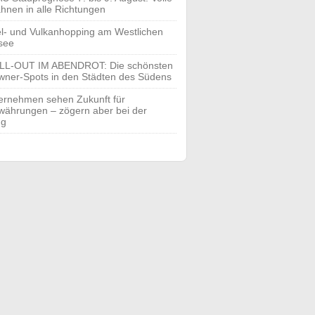
hnen in alle Richtungen
el- und Vulkanhopping am Westlichen
see
LL-OUT IM ABENDROT: Die schönsten
ner-Spots in den Städten des Südens
ernehmen sehen Zukunft für
währungen – zögern aber bei der
ng