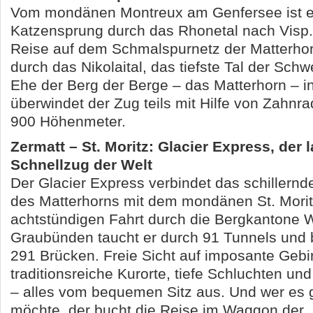
Vom mondänen Montreux am Genfersee ist e
Katzensprung durch das Rhonetal nach Visp. A
Reise auf dem Schmalspurnetz der Matterho
durch das Nikolaital, das tiefste Tal der Schw
Ehe der Berg der Berge – das Matterhorn – ins
überwindet der Zug teils mit Hilfe von Zahnra
900 Höhenmeter.
Zermatt – St. Moritz: Glacier Express, der
Schnellzug der Welt
Der Glacier Express verbindet das schillern
des Matterhorns mit dem mondänen St. Morit
achtstündigen Fahrt durch die Bergkantone Wa
Graubünden taucht er durch 91 Tunnels und b
291 Brücken. Freie Sicht auf imposante Gebi
traditionsreiche Kurorte, tiefe Schluchten un
– alles vom bequemen Sitz aus. Und wer es 
möchte, der bucht die Reise im Waggon der 