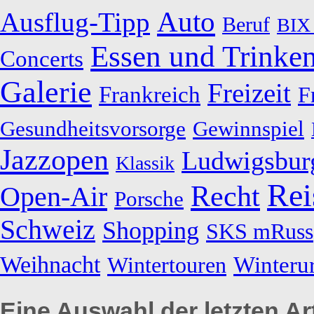
Auto
Ausflug-Tipp
Beruf
BIX 
Essen und Trinke
Concerts
Galerie
Freizeit
Frankreich
F
Gesundheitsvorsorge
Gewinnspiel
Jazzopen
Ludwigsbur
Klassik
Rei
Recht
Open-Air
Porsche
Schweiz
Shopping
SKS mRuss
Weihnacht
Winteru
Wintertouren
Eine Auswahl der letzten Art