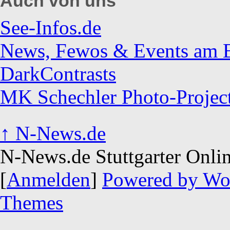
Auch von uns
See-Infos.de
News, Fewos & Events am Bo
DarkContrasts
MK Schechler Photo-Projec
↑
N-News.de
N-News.de Stuttgarter Onli
[
Anmelden
]
Powered by Wo
Themes