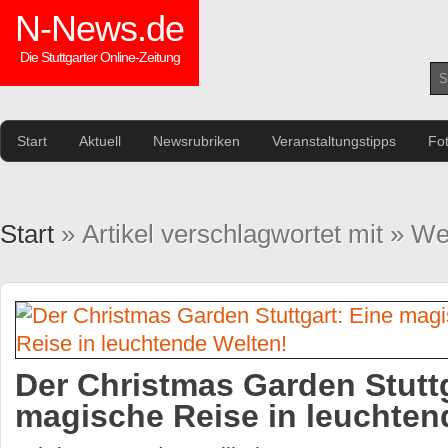
N-News.de
Die Stuttgarter Online-Zeitung
Start
Aktuell
Newsrubriken
Veranstaltungstipps
Fo
Start
» Artikel verschlagwortet mit » W
Der Christmas Garden Stuttg
magische Reise in leuchten