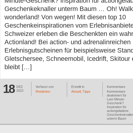
Minute-Geschenk? Inspiration für actiongela
Geschenkeknaller unterm Baum … Oh! Walkin
wonderland! Von wegen! Mit diesen top 10
Geschenkeinspirationen vom Erlebnisanbiet
Schweizer erleben die Beschenkten ein wah
Actionland! Bei action- und adrenalinreichen
Erlebnisgutscheinen für beispielsweise Stan
Gletschersee, Schneemobil, Icedrift, Skitour
bleibt […]
18
DEZ
Verfasst von
Erstellt in
Kommentare
2022
Redaktion
Aktuell
,
Tipps
Kommentare
deaktiviert
für
Last-Minute-
Geschenk?
Inspiration für
actiongeladene
Geschenkeknalle
unterm Baum