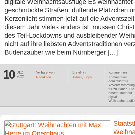
digitale Weihnachtsausflüge Es weihnachtet s
geschmückte Straßen, duftende Plätzchen un
Kerzenlicht stimmen jetzt auf die Adventszei
diesem Jahr vieles anders ist, müssen Chris
des Teil-Lockdowns und ausbleibender Wei
nicht auf ihre liebsten Adventstraditionen verz
Budenzauber wie beim Nürnberger […]
10
DEZ
Verfasst von
Erstellt in
Kommentare
2022
Redaktion
Aktuell
,
Tipps
Kommentare
deaktiviert
für
Adventsstimmung
für zu Hause: Die
besten Ideen für
digitale
Weihnachtsausflü
Staatst
Weihna