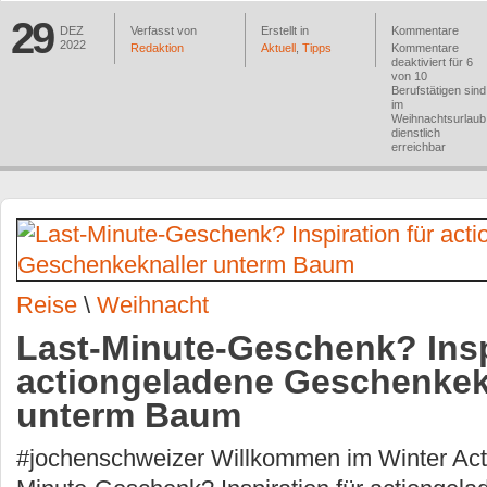
29
DEZ
Verfasst von
Erstellt in
Kommentare
2022
Redaktion
Aktuell
,
Tipps
Kommentare
deaktiviert
für 6
von 10
Berufstätigen sind
im
Weihnachtsurlaub
dienstlich
erreichbar
Reise
\
Weihnacht
Last-Minute-Geschenk? Insp
actiongeladene Geschenkek
unterm Baum
#jochenschweizer Willkommen im Winter Acti