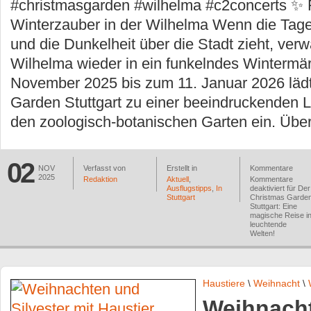
#christmasgarden #wilhelma #c2concerts ✨ 
Winterzauber in der Wilhelma Wenn die Tag
und die Dunkelheit über die Stadt zieht, verw
Wilhelma wieder in ein funkelndes Wintermä
November 2025 bis zum 11. Januar 2026 lädt
Garden Stuttgart zu einer beeindruckenden L
den zoologisch-botanischen Garten ein. Übe
02
NOV
Verfasst von
Erstellt in
Kommentare
2025
Redaktion
Aktuell
,
Kommentare
Ausflugstipps
,
In
deaktiviert
für Der
Stuttgart
Christmas Garde
Stuttgart: Eine
magische Reise i
leuchtende
Welten!
Haustiere
\
Weihnacht
\
Weihnach