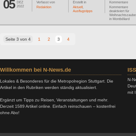
05
DEZ
Verfasst von
Erstellt in
Kommentare
2022
Redaktion
Aktuell
,
Kommentare
Ausflugstipps
deaktiviert
für
Weihnachtszaube
in Montbéliard
Seite 3 von 4
1
2
3
4
Willkommen bei N-News.de
IS
N-Ne
Lokales & Besonderes für die Metropolregion Stuttgart. Die
Deut
Artikel in den Rubriken werden ständig aktualisiert.
mit
Ergänzt um Tipps zu Reisen, Veranstaltungen und mehr.
Derzeit 1589 Artikel online. Einfach reinschauen – kostenfrei
ohne Abo!