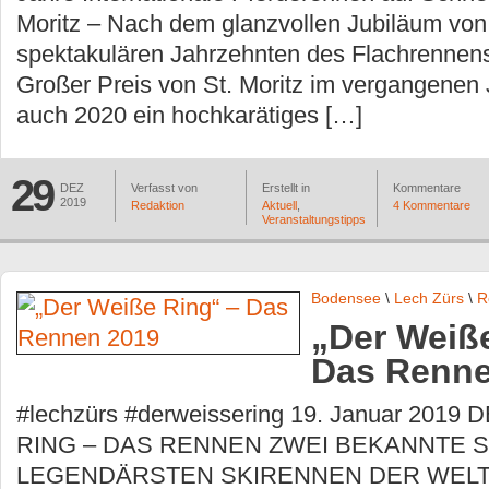
Moritz – Nach dem glanzvollen Jubiläum von
spektakulären Jahrzehnten des Flachrenn
Großer Preis von St. Moritz im vergangenen J
auch 2020 ein hochkarätiges […]
29
DEZ
Verfasst von
Erstellt in
Kommentare
2019
Redaktion
Aktuell
,
4 Kommentare
Veranstaltungstipps
Bodensee
\
Lech Zürs
\
R
„Der Weiß
Das Renne
#lechzürs #derweissering 19. Januar 201
RING – DAS RENNEN ZWEI BEKANNTE S
LEGENDÄRSTEN SKIRENNEN DER WELT Ri