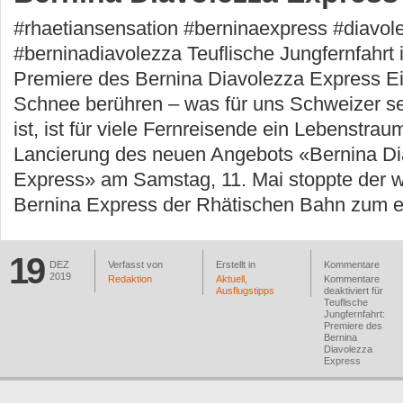
#rhaetiansensation #berninaexpress #diavol
#berninadiavolezza Teuflische Jungfernfahrt
Premiere des Bernina Diavolezza Express E
Schnee berühren – was für uns Schweizer se
ist, ist für viele Fernreisende ein Lebenstrau
Lancierung des neuen Angebots «Bernina Di
Express» am Samstag, 11. Mai stoppte der 
Bernina Express der Rhätischen Bahn zum e
19
DEZ
Verfasst von
Erstellt in
Kommentare
2019
Redaktion
Aktuell
,
Kommentare
Ausflugstipps
deaktiviert
für
Teuflische
Jungfernfahrt:
Premiere des
Bernina
Diavolezza
Express