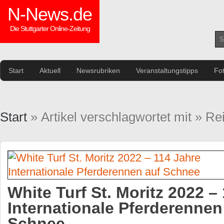
N-News.de
Die Stuttgarter Online-Zeitung
Start
Aktuell
Newsrubriken
Veranstaltungstipps
Fo
Start
» Artikel verschlagwortet mit » Re
White Turf St. Moritz 2022 –
Internationale Pferderennen
Schnee