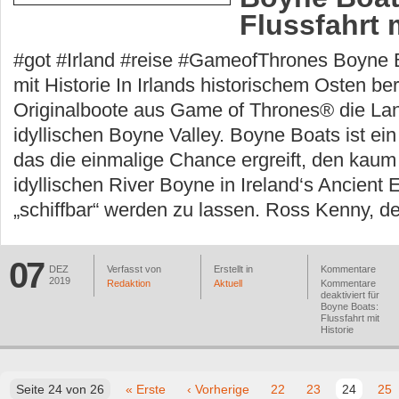
Flussfahrt m
#got #Irland #reise #GameofThrones Boyne B
mit Historie In Irlands historischem Osten be
Originalboote aus Game of Thrones® die La
idyllischen Boyne Valley. Boyne Boats ist ein
das die einmalige Chance ergreift, den kaum
idyllischen River Boyne in Ireland‘s Ancient 
„schiffbar“ werden zu lassen. Ross Kenny, de
07
DEZ
Verfasst von
Erstellt in
Kommentare
2019
Redaktion
Aktuell
Kommentare
deaktiviert
für
Boyne Boats:
Flussfahrt mit
Historie
Seite 24 von 26
« Erste
‹ Vorherige
22
23
24
25