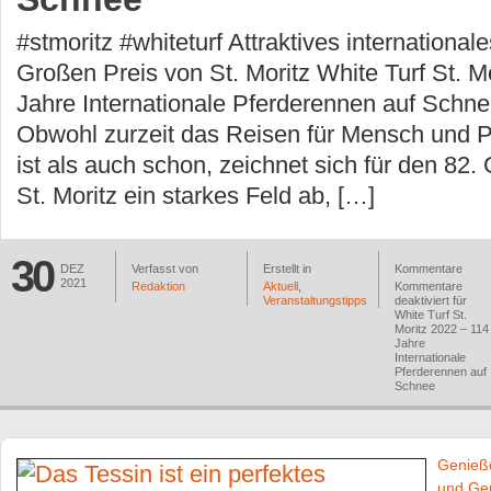
#stmoritz #whiteturf Attraktives international
Großen Preis von St. Moritz White Turf St. M
Jahre Internationale Pferderennen auf Schnee
Obwohl zurzeit das Reisen für Mensch und Pf
ist als auch schon, zeichnet sich für den 82.
St. Moritz ein starkes Feld ab, […]
30
DEZ
Verfasst von
Erstellt in
Kommentare
2021
Redaktion
Aktuell
,
Kommentare
Veranstaltungstipps
deaktiviert
für
White Turf St.
Moritz 2022 – 114
Jahre
Internationale
Pferderennen auf
Schnee
Genieße
und Ge