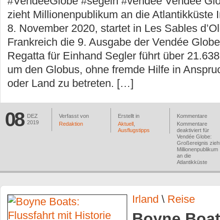
#VendéeGlobe #segeln #vendee Vendée Glo
zieht Millionenpublikum an die Atlantikküste
8. November 2020, startet in Les Sables d’O
Frankreich die 9. Ausgabe der Vendée Globe
Regatta für Einhand Segler führt über 21.63
um den Globus, ohne fremde Hilfe in Anspr
oder Land zu betreten. […]
08
DEZ
Verfasst von
Erstellt in
Kommentare
2019
Redaktion
Aktuell
,
Kommentare
Ausflugstipps
deaktiviert
für
Vendée Globe:
Großereignis zieh
Millionenpublikum
an die
Atlantikküste
Irland
\
Reise
Boyne Boat