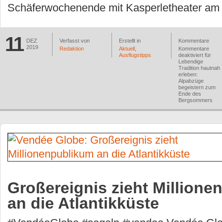
Schäferwochenende mit Kasperletheater am
11
DEZ
Verfasst von
Erstellt in
Kommentare
2019
Redaktion
Aktuell
,
Kommentare
Ausflugstipps
deaktiviert
für
Lebendige
Tradition hautnah
erleben:
Alpabzüge
begeistern zum
Ende des
Bergsommers
Großereignis zieht Million
an die Atlantikküste