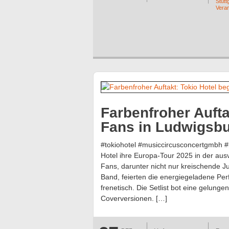
Stutt
Veran
Farbenfroher Aufta
Fans in Ludwigsb
#tokiohotel #musiccircusconcertgmbh #bi
Hotel ihre Europa-Tour 2025 in der au
Fans, darunter nicht nur kreischende J
Band, feierten die energiegeladene Per
frenetisch. Die Setlist bot eine gelun
Coverversionen. […]