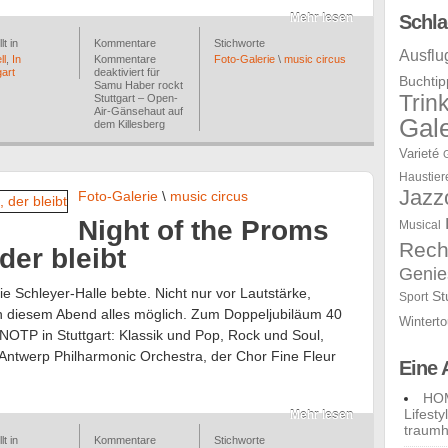
Mehr lesen
Schla
lt in
Kommentare
Stichworte
Ausflu
ll
,
In
Kommentare
Foto-Galerie
\
music circus
gart
deaktiviert
für
Buchtip
Samu Haber rockt
Trin
Stuttgart – Open-
Air-Gänsehaut auf
Gale
dem Killesberg
Varieté
Haustier
Jazz
Foto-Galerie
\
music circus
Night of the Proms
Musical
Rech
der bleibt
Genie
 Schleyer-Halle bebte. Nicht nur vor Lautstärke,
St
Sport
n diesem Abend alles möglich. Zum Doppeljubiläum 40
Winterto
NOTP in Stuttgart: Klassik und Pop, Rock und Soul,
ntwerp Philharmonic Orchestra, der Chor Fine Fleur
Eine 
HOM
Lifest
Mehr lesen
traumh
lt in
Kommentare
Stichworte