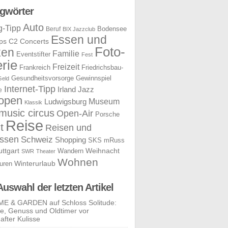
gwörter
Auto
g-Tipp
Bodensee
Beruf
BIX Jazzclub
Essen und
ps
C2 Concerts
Foto-
ken
Familie
Eventstifter
Fest
rie
Freizeit
Frankreich
Friedrichsbau-
Gesundheitsvorsorge
Gewinnspiel
Geld
Internet-Tipp
Irland
Jazz
e
open
Museum
Ludwigsburg
Klassik
music circus
Open-Air
Porsche
Reise
t
Reisen und
ssen
Schweiz
Shopping
SKS mRuss
uttgart
Weihnacht
Wandern
SWR
Theater
Wohnen
uren
Winterurlaub
Auswahl der letzten Artikel
E & GARDEN auf Schloss Solitude:
yle, Genuss und Oldtimer vor
after Kulisse