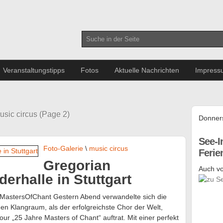
Veranstaltungstipps
Fotos
Aktuelle Nachrichten
Impress
usic circus (Page 2)
Donners
See-I
Foto-Galerie
\
music circus
Feri
Gregorian
Auch vo
erhalle in Stuttgart
MastersOfChant Gestern Abend verwandelte sich die
hen Klangraum, als der erfolgreichste Chor der Welt,
r „25 Jahre Masters of Chant“ auftrat. Mit einer perfekt