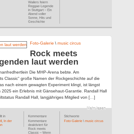
Wailers feiern
Reggae-Legende
in Stuttgart – Ein
Abend voller
Sonne, Hits und
Geschichte
Foto-Galerie
\
music circus
Rock meets
genden laut werden
anfredhertlein Die MHP-Arena bebte. Am
ts Classic“ große Namen der Rockgeschichte auf die
s nach einem gewagten Experiment klingt, ist längst
 2025 ein Erlebnis mit Gänsehaut-Garantie. Randall Hall
tstatus Randall Hall, langjähriges Mitglied von […]
Mehr lesen
lt in
Kommentare
Stichworte
ll
,
In der
Kommentare
Foto-Galerie
\
music circus
on
deaktiviert
für
Rock meets
Classic – Wenn