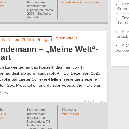
ll
,
In
Kommentare
Foto-Galerie
\
music circus
Fot
gart
deaktiviert
für
Sterne
Night of the Proms
2025 – Ein Abend,
der bleibt
Tro
Baden
Aut
Urlaub
music circus
ADA
Lindemann – „Meine Welt“-
Autoba
art
h Es war genau das Konzert, das man von Till
t genau deshalb so wirkungsvoll. Am 16. Dezember 2025
volle Stuttgarter Schleyer-Halle in seine ganz eigene
er, Sex, Provokation und dunkler Poesie. Die Halle war
n […]
Mehr lesen
lt in
Kommentare
Stichworte
ll
,
In
Kommentare
music circus
gart
deaktiviert
für
Nachbericht: Till
Lindemann –