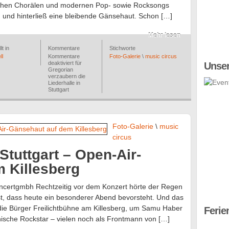
schen Chorälen und modernen Pop- sowie Rocksongs
m und hinterließ eine bleibende Gänsehaut. Schon […]
Mehr lesen
lt in
Kommentare
Stichworte
ll
Kommentare
Foto-Galerie
\
music circus
deaktiviert
für
Unser
Gregorian
verzaubern die
Liederhalle in
Stuttgart
Foto-Galerie
\
music
circus
tuttgart – Open-Air-
 Killesberg
ncertgmbh Rechtzeitig vor dem Konzert hörte der Regen
st, dass heute ein besonderer Abend bevorsteht. Und das
die Bürger Freilichtbühne am Killesberg, um Samu Haber
Ferie
nnische Rockstar – vielen noch als Frontmann von […]