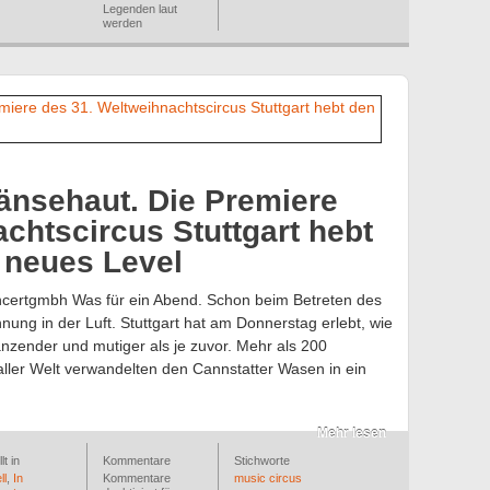
Legenden laut
werden
änsehaut. Die Premiere
chtscircus Stuttgart hebt
 neues Level
ncertgmbh Was für ein Abend. Schon beim Betreten des
ung in der Luft. Stuttgart hat am Donnerstag erlebt, wie
länzender und mutiger als je zuvor. Mehr als 200
aller Welt verwandelten den Cannstatter Wasen in ein
Mehr lesen
lt in
Kommentare
Stichworte
ll
,
In
Kommentare
music circus