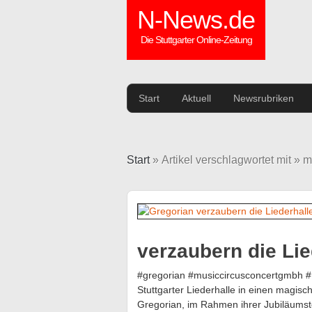
N-News.de
Die Stuttgarter Online-Zeitung
Start
Aktuell
Newsrubriken
Start
» Artikel verschlagwortet mit » m
verzaubern die Lied
#gregorian #musiccircusconcertgmbh #
Stuttgarter Liederhalle in einen magisc
Gregorian, im Rahmen ihrer Jubiläumstou