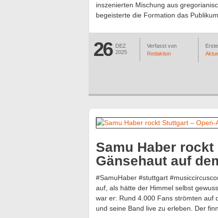
inszenierten Mischung aus gregoriani
begeisterte die Formation das Publiku
26
DEZ
Verfasst von
Erstel
2025
Redaktion
Aktue
Samu Haber rockt S
Gänsehaut auf dem
#SamuHaber #stuttgart #musiccircusco
auf, als hätte der Himmel selbst gewus
war er: Rund 4.000 Fans strömten auf 
und seine Band live zu erleben. Der fi