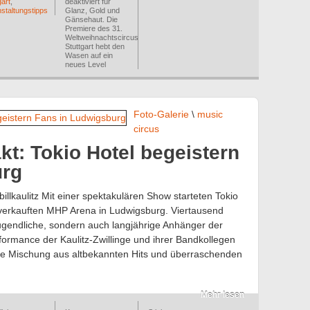
gart
,
deaktiviert
für
staltungstipps
Glanz, Gold und
Gänsehaut. Die
Premiere des 31.
Weltweihnachtscircus
Stuttgart hebt den
Wasen auf ein
neues Level
Foto-Galerie
\
music
circus
kt: Tokio Hotel begeistern
urg
llkaulitz Mit einer spektakulären Show starteten Tokio
sverkauften MHP Arena in Ludwigsburg. Viertausend
ugendliche, sondern auch langjährige Anhänger der
formance der Kaulitz-Zwillinge und ihrer Bandkollegen
gene Mischung aus altbekannten Hits und überraschenden
Mehr lesen