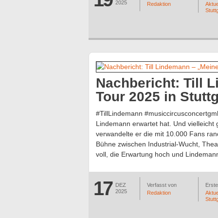
2025
Redaktion
Aktue
Stutt
Nachbericht: Till 
Tour 2025 in Stuttg
#TillLindemann #musiccircusconcertgmb
Lindemann erwartet hat. Und vielleich
verwandelte er die mit 10.000 Fans rand
Bühne zwischen Industrial-Wucht, Theat
voll, die Erwartung hoch und Lindeman
17
DEZ
Verfasst von
Erstel
2025
Redaktion
Aktue
Stutt