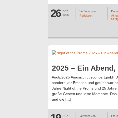
26
DEZ
Verfasst von
Erstel
2025
Redaktion
Aktue
Stutt
2025 – Ein Abend, 
#notp2025 #musiccircusconcertgmbh Die
sondern vor Emotion und gefühlt war a
Jahre Night of the Proms und 25 Jahre 
große Gesten und leise Momente. Das A
und die […]
19
DEZ
Verfasst von
Erstel