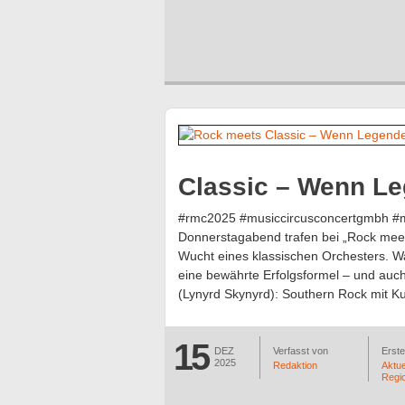
Classic – Wenn Le
#rmc2025 #musiccircusconcertgmbh #m
Donnerstagabend trafen bei „Rock mee
Wucht eines klassischen Orchesters. Wa
eine bewährte Erfolgsformel – und auch
(Lynyrd Skynyrd): Southern Rock mit Kul
15
DEZ
Verfasst von
Erstel
2025
Redaktion
Aktue
Regi