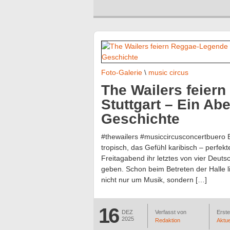
Foto-Galerie
\
music circus
The Wailers feier
Stuttgart – Ein Ab
Geschichte
#thewailers #musiccircusconcertbuero 
tropisch, das Gefühl karibisch – perfekt
Freitagabend ihr letztes von vier Deu
geben. Schon beim Betreten der Halle l
nicht nur um Musik, sondern […]
16
DEZ
Verfasst von
Erstel
2025
Redaktion
Aktue