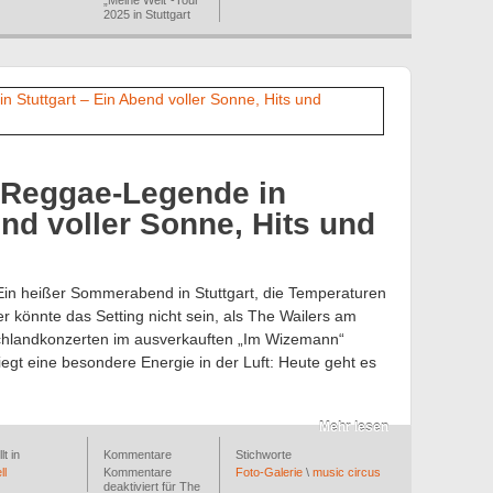
„Meine Welt“-Tour
2025 in Stuttgart
n Reggae-Legende in
end voller Sonne, Hits und
Ein heißer Sommerabend in Stuttgart, die Temperaturen
er könnte das Setting nicht sein, als The Wailers am
tschlandkonzerten im ausverkauften „Im Wizemann“
iegt eine besondere Energie in der Luft: Heute geht es
Mehr lesen
lt in
Kommentare
Stichworte
ll
Kommentare
Foto-Galerie
\
music circus
deaktiviert
für The