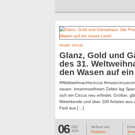
music circus
Glanz, Gold und G
des 31. Weltweihna
den Wasen auf ein
#Weltweihnachtscircus #musiccircusco
neuen, innenmastfreien Zeltes lag Spann
sich ein Circus neu erfindet. Größer, g
Mitwirkende und über 100 Artisten aus 
Fest aus […]
06
DEZ
Verfasst von
Erstel
2025
Redaktion
Aktue