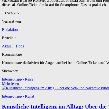
#ticketkauf Egal ob Konzert, Zoobesuch, Freibad oder Hotel und Flu
dieses als Online-Ticket direkt auf ihr Smartphone. Das ist praktisch,
13
Sep
2025
Verfasst von
Redaktion
Erstellt in
Aktuell
,
Tipps
Kommentare
Kommentare deaktiviert
für Augen auf bei beim Online-Ticketkauf: Wa
Stichworte
Internet-Tipp
\
Reise
Mehr lesen
Internet-Tipp
\
Kunst
Künstliche Intelligenz im Alltag: Über die 