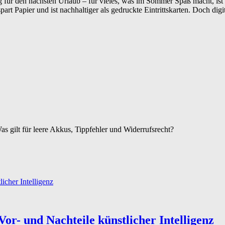
g für den nächsten Urlaub – für vieles, was im Sommer Spaß macht, is
 spart Papier und ist nachhaltiger als gedruckte Eintrittskarten. Doch 
s gilt für leere Akkus, Tippfehler und Widerrufsrecht?
Vor- und Nachteile künstlicher Intelligenz